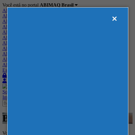
Você está no portal
ABIMAQ Brasil
ABIMAQ Brasil
ABIMAQ Minas Gerais
ABIMAQ Norte-Nordeste
ABIMAQ Paraná
ABIMAQ Piracicaba
ABIMAQ Ribeirão Preto
ABIMAQ Rio de Janeiro
ABIMAQ Rio Grande do Sul
ABIMAQ Santa Catarina
ABIMAQ São Paulo
ABIMAQ Vale do Paraíba
Escritório de Relações Governamentais
Login
Quero me associar
Sobre
Nossos Serviços
Agenda
Feiras
Cursos
Academia
Blog
Imprensa
Contato
Blog
Voltar