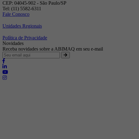
CEP: 04045-902 - São Paulo/SP
Tel: (11) 5582-6311
Fale Conosco
Unidades Regionais
Política de Privacidade
Novidades
Receba novidades sobre a ABIMAQ em seu e-mail
Brasília - Distrito Federal
Endereço:
SHIS - QI 11 - Bloco "S"
E-mail:
relgov@abimaq.org.br
Belo Horizonte - Minas Gerais
Endereço:
Av. Getúlio Vargas, 446 Sala 701 - Bairro: Funcionários
Telefone:
(31) 3281-9518