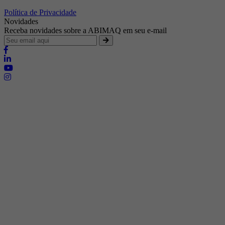
Política de Privacidade
Novidades
Receba novidades sobre a ABIMAQ em seu e-mail
Brasília - Distrito Federal
Endereço:
SHIS - QI 11 - Bloco "S"
E-mail:
relgov@abimaq.org.br
Belo Horizonte - Minas Gerais
Endereço:
Av. Getúlio Vargas, 446 Sala 701 - Bairro: Funcionários
Telefone:
(31) 3281-9518
Celular:
(31) 98364-9534
E-mail:
srmg@abimaq.org.br
Curitiba - Paraná