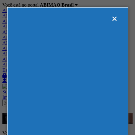
Você está no portal
ABIMAQ Brasil
ABIMAQ Brasil
ABIMAQ Minas Gerais
ABIMAQ Norte-Nordeste
ABIMAQ Paraná
ABIMAQ Piracicaba
ABIMAQ Ribeirão Preto
ABIMAQ Rio de Janeiro
ABIMAQ Rio Grande do Sul
ABIMAQ Santa Catarina
ABIMAQ São Paulo
ABIMAQ Vale do Paraíba
Escritório de Relações Governamentais
Login
Quero me associar
Sobre
Nossos Serviços
Agenda
Feiras
Cursos
Academia
Blog
Imprensa
Contato
Documentos
Voltar