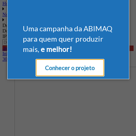
Home
Nossos Serviços
Documentos
Uma campanha da ABIMAQ
Documentos - Competitividade e Economia Estatística - Análises -
IPP
para quem quer produzir
mais,
e melhor!
.pdf
Informativo DCEE: IPP - Maio 2026
30/06/2026
Conhecer o projeto