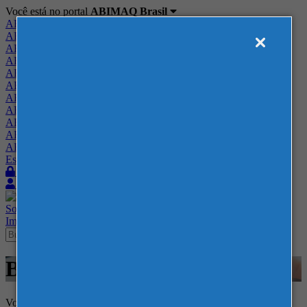
Você está no portal
ABIMAQ Brasil
ABIMAQ Brasil
ABIMAQ Minas Gerais
ABIMAQ Norte-Nordeste
ABIMAQ Paraná
ABIMAQ Piracicaba
ABIMAQ Ribeirão Preto
ABIMAQ Rio de Janeiro
ABIMAQ Rio Grande do Sul
ABIMAQ Santa Catarina
ABIMAQ São Paulo
ABIMAQ Vale do Paraíba
Escritório de Relações Governamentais
Login
Quero me associar
Sobre
Nossos Serviços
Agenda
Feiras
Cursos
Academia
Blog
Imprensa
Contato
Blog
Voltar