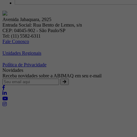
Avenida Jabaquara, 2925
Entrada Social: Rua Bento de Lemos, s/n
CEP: 04045-902 - São Paulo/SP
Tel: (11) 5582-6311
Fale Conosco
Unidades Regionais
Política de Privacidade
Novidades
Receba novidades sobre a ABIMAQ em seu e-mail
Brasília - Distrito Federal
Endereço:
SHIS - QI 11 - Bloco "S"
E-mail:
relgov@abimaq.org.br