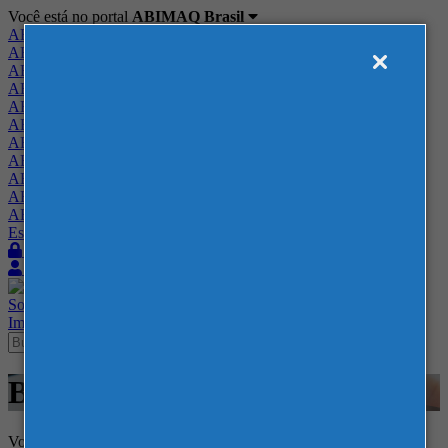
Você está no portal
ABIMAQ Brasil
ABIMAQ Brasil
ABIMAQ Minas Gerais
ABIMAQ Norte-Nordeste
ABIMAQ Paraná
ABIMAQ Piracicaba
ABIMAQ Ribeirão Preto
ABIMAQ Rio de Janeiro
ABIMAQ Rio Grande do Sul
ABIMAQ Santa Catarina
ABIMAQ São Paulo
ABIMAQ Vale do Paraíba
Escritório de Relações Governamentais
Login
Quero me associar
Sobre
Nossos Serviços
Agenda
Feiras
Cursos
Academia
Blog
Imprensa
Contato
Blog
Voltar