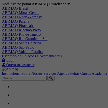
Você está no portal
ABIMAQ Piracicaba
ABIMAQ Brasil
ABIMAQ Minas Gerais
ABIMAQ Norte-Nordeste
ABIMAQ Paraná
ABIMAQ Piracicaba
ABIMAQ Ribeirão Preto
ABIMAQ Rio de Janeiro
ABIMAQ Rio Grande do Sul
ABIMAQ Santa Catarina
ABIMAQ São Paulo
ABIMAQ Vale do Paraíba
Escritório de Relações Governamentais
Login
Quero me associar
Institucional
Sobre
Nossos Serviços
Agenda
Feiras
Cursos
Academia