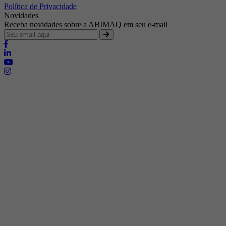
Política de Privacidade
Novidades
Receba novidades sobre a ABIMAQ em seu e-mail
Brasília - Distrito Federal
Endereço:
SHIS - QI 11 - Bloco "S"
E-mail:
relgov@abimaq.org.br
Belo Horizonte - Minas Gerais
Endereço:
Av. Getúlio Vargas, 446 Sala 701 - Bairro: Funcionários
Telefone:
(31) 3281-9518
Celular:
(31) 98364-9534
E-mail:
srmg@abimaq.org.br
Curitiba - Paraná
Endereço:
Av. Com. Franco, 1341