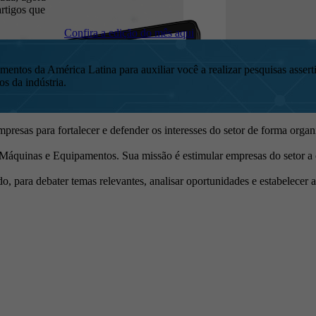
artigos que
Confira a edição do mês aqui
tos da América Latina para auxiliar você a realizar pesquisas assert
os da indústria.
resas para fortalecer e defender os interesses do setor de forma organ
 Máquinas e Equipamentos. Sua missão é estimular empresas do setor a 
 para debater temas relevantes, analisar oportunidades e estabelecer as