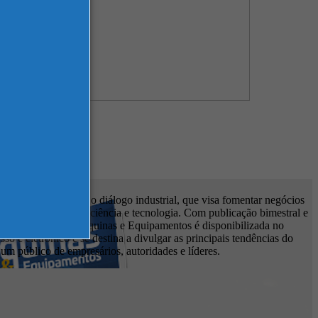
m espaço criado para o diálogo industrial, que visa fomentar negócios
es sobre inovação, ciência e tecnologia. Com publicação bimestral e
cional, a Revista Máquinas e Equipamentos é disponibilizada no
so e eletrônico e se destina a divulgar as principais tendências do
um público de empresários, autoridades e líderes.