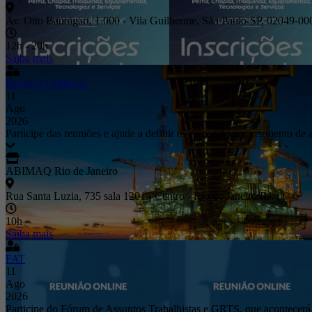
Av. Otto Baumgart, 1.000 - Vila Guilherme, São Paulo-SP, 02049-00
12h - 20h
Saiba mais
Reunião Ordinária
11
Ago
2026
Participe das reuniões e ajude a definir os rumos do seu segmento de 
ABIMAQ Rio de Janeiro
Rua Santa Luzia, 735 sala 1201 - Centro - Rio de Janeiro/RJ
10h
Saiba mais
FAT
11
Ago
2026
Participe do Fórum de Assuntos Trabalhistas e GRTS, que acontecerá