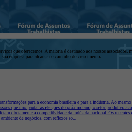
erviços que oferecemos. A maioria é destinado aos nossos associados, 
 sua empresa para alcançar o caminho do crescimento.
ansformações para a economia brasileira e para a indústria. Ao mesmo
ssões que irão pautar as eleições do próximo ano, o setor produtivo 
afetam diretamente a competitividade da indústria nacional. Os recente
o ambiente de negócios, com reflexos so...