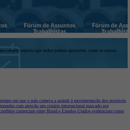
mas existem aqueles que todos podem aproveitar, como as nossas
 tempo em que o país começa a assistir à movimentação dos possíveis
acompanha com atenção um cenário internacional marcado por
s conflitos comerciais entre Brasil e Estados Unidos evidenciam como