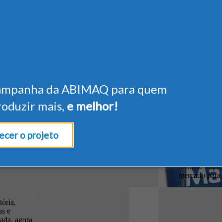
ampanha da ABIMAQ para quem
roduzir mais,
e melhor!
cer o projeto
A revista é u
com informaçõ
circulação na
formato impres
mercado para 
tória,
as e
ada, agora