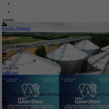
Agenda
Reunião Ordinária
07
Ago
2026
Reunião Ordinária CSEAG
Virtual
14h às 16h
Saiba mais
Feira Nacional
10
Ago
2026
Feira Internacional da Cadeia Produtiva de Arames, Fios, Cabos, Ver
Expo Center Norte