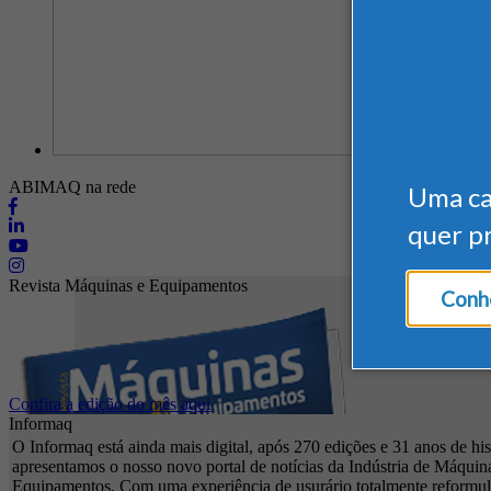
ABIMAQ na rede
Uma c
quer p
Revista Máquinas e Equipamentos
Conhe
Confira a edição do mês aqui
Informaq
O Informaq está ainda mais digital, após 270 edições e 31 anos de his
apresentamos o nosso novo portal de notícias da Indústria de Máquin
Equipamentos. Com uma experiência de usurário totalmente reformul