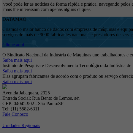
você pode ler as notícias de forma rápida e prática, navegando pelos 
mais lhe interessam com apenas alguns cliques.
DATAMAQ
Criamos o maior banco de dados com empresas de máquinas e equipamen
serviços de mais de 9000 fabricantes nacionais e prestadores de serviç
Clique aqui
O Sindicato Nacional da Indústria de Máquinas une trabalhadores e emp
Saiba mais aqui
Instituto de Pesquisa e Desenvolvimento Tecnológico da Indústria de
Saiba mais aqui
Elas agrupam fabricantes de acordo com o produto ou serviço oferecido,
Saiba mais aqui
Avenida Jabaquara, 2925
Entrada Social: Rua Bento de Lemos, s/n
CEP: 04045-902 - São Paulo/SP
Tel: (11) 5582-6311
Fale Conosco
Unidades Regionais