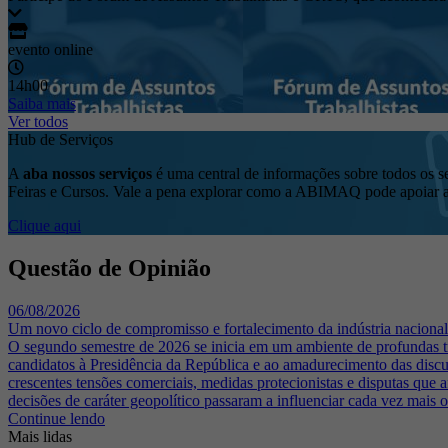
evento online
14h00
Saiba mais
Ver todos
Hub de Serviços
A
aba nossos serviços
é uma central de informações sobre todos os s
Feiras e Cursos. Vale a pena explorar como a ABIMAQ pode apoiar a
Clique aqui
Questão de Opinião
06/08/2026
Um novo ciclo de compromisso e fortalecimento da indústria nacional
O segundo semestre de 2026 se inicia em um ambiente de profundas tr
candidatos à Presidência da República e ao amadurecimento das discu
crescentes tensões comerciais, medidas protecionistas e disputas que 
decisões de caráter geopolítico passaram a influenciar cada vez mais 
Continue lendo
Mais lidas