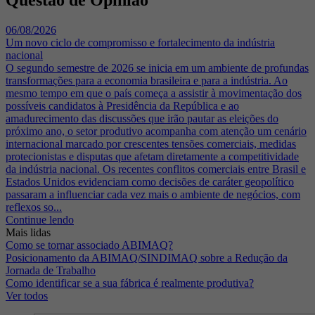
06/08/2026
Um novo ciclo de compromisso e fortalecimento da indústria
nacional
O segundo semestre de 2026 se inicia em um ambiente de profundas
transformações para a economia brasileira e para a indústria. Ao
mesmo tempo em que o país começa a assistir à movimentação dos
possíveis candidatos à Presidência da República e ao
amadurecimento das discussões que irão pautar as eleições do
próximo ano, o setor produtivo acompanha com atenção um cenário
internacional marcado por crescentes tensões comerciais, medidas
protecionistas e disputas que afetam diretamente a competitividade
da indústria nacional. Os recentes conflitos comerciais entre Brasil e
Estados Unidos evidenciam como decisões de caráter geopolítico
passaram a influenciar cada vez mais o ambiente de negócios, com
reflexos so...
Continue lendo
Mais lidas
Como se tornar associado ABIMAQ?
Posicionamento da ABIMAQ/SINDIMAQ sobre a Redução da
Jornada de Trabalho
Como identificar se a sua fábrica é realmente produtiva?
Ver todos