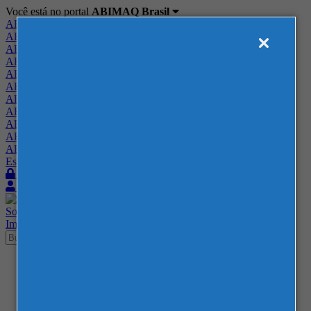
Você está no portal
ABIMAQ Brasil
ABIMAQ Brasil
ABIMAQ Minas Gerais
ABIMAQ Norte-Nordeste
ABIMAQ Paraná
ABIMAQ Piracicaba
ABIMAQ Ribeirão Preto
ABIMAQ Rio de Janeiro
ABIMAQ Rio Grande do Sul
ABIMAQ Santa Catarina
ABIMAQ São Paulo
ABIMAQ Vale do Paraíba
Escritório de Relações Governamentais
Login
Quero me associar
Sobre
Nossos Serviços
Agenda
Feiras
Cursos
Academia
Blog
Imprensa
Contato