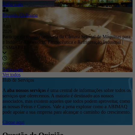
Saiba mais
Reunião Ordinária
12
Ago
2026
Participe da reunião ordinária da Câmara Setorial de Máquinas para
a Indústria Alimentícia, Farmacêutica e Refrigeração Industrial |
CSMIAFRI
09h00
Saiba mais
Ver todos
Hub de Serviços
A
aba nossos serviços
é uma central de informações sobre todos os
serviços que oferecemos. A maioria é destinado aos nossos
associados, mas existem aqueles que todos podem aproveitar, como
as nossas Feiras e Cursos. Vale a pena explorar como a ABIMAQ
pode apoiar a sua empresa para alcançar o caminho do crescimento.
Clique aqui
Questão de Opinião