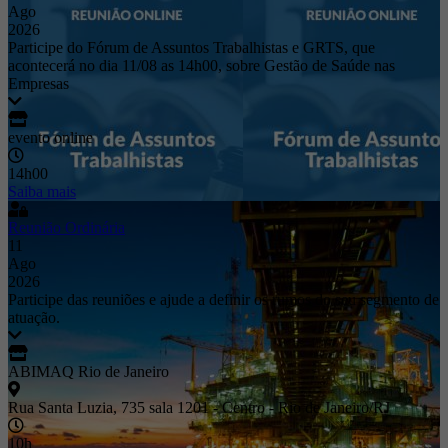
Ago
2026
Participe do Fórum de Assuntos Trabalhistas e GRTS, que
acontecerá no dia 11/08 as 14h00, sobre Gestão de Saúde nas
Empresas
evento online
14h00
Saiba mais
Reunião Ordinária
11
Ago
2026
Participe das reuniões e ajude a definir os rumos do seu segmento de
atuação.
ABIMAQ Rio de Janeiro
Rua Santa Luzia, 735 sala 1201 - Centro - Rio de Janeiro/RJ
10h