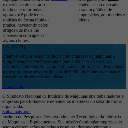
experiência de usurário
tendências do mercado
totalmente reformulada,
para um público de
agora você pode ler as
empresários, autoridades e
notícias de forma rápida e
líderes.
prática, navegando pelos
artigos que mais lhe
interessam com apenas
alguns cliques.
DATAMAQ
Criamos o maior banco de dados com empresas de máquinas e
equipamentos da América Latina para auxiliar você a realizar
pesquisas assertivas. Nele compartilhamos informações de qualidade
sobre produtos e serviços de mais de 9000 fabricantes nacionais e
prestadores de serviços da indústria.
Clique aqui
O Sindicato Nacional da Indústria de Máquinas une trabalhadores e
empresas para fortalecer e defender os interesses do setor de forma
organizada.
Saiba mais aqui
Instituto de Pesquisa e Desenvolvimento Tecnológico da Indústria
de Máquinas e Equipamentos. Sua missão é estimular empresas do
setor a criarem ações voltadas a pesquisa, desenvolvimento e