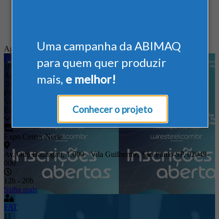
Uma campanha da ABIMAQ
Agenda
Feira Nacional
para quem quer produzir
10
Ago
mais,
e melhor!
2026
Feira Internacional da Cadeia Produtiva de Arames, Fios, Cabos,
Vergalhões + Aços, Tubos, Perfis, Chapas, Máquinas,
Conhecer o projeto
Equipamentos, Tecnologias e Serviços
Expo Center Norte
Av. Otto Baumgart, 1.000 - Vila Guilherme, São Paulo-SP, 02049-
000
12h - 20h
Saiba mais
FAT
11