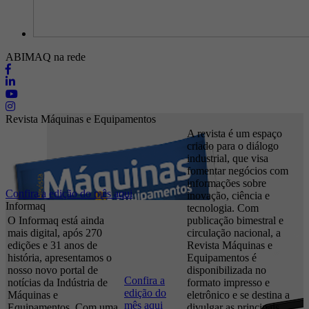
ABIMAQ na rede
Revista Máquinas e Equipamentos
A revista é um espaço
criado para o diálogo
industrial, que visa
fomentar negócios com
informações sobre
Confira a edição do mês aqui
inovação, ciência e
Informaq
tecnologia. Com
O Informaq está ainda
publicação bimestral e
mais digital, após 270
circulação nacional, a
edições e 31 anos de
Revista Máquinas e
história, apresentamos o
Equipamentos é
nosso novo portal de
disponibilizada no
Confira a
notícias da Indústria de
formato impresso e
edição do
Máquinas e
eletrônico e se destina a
mês aqui
Equipamentos. Com uma
divulgar as principais