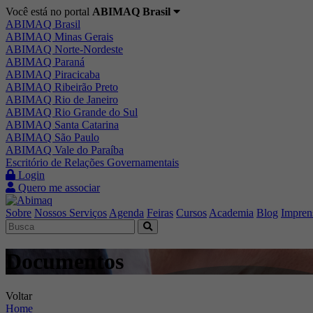
Você está no portal
ABIMAQ Brasil
ABIMAQ Brasil
ABIMAQ Minas Gerais
ABIMAQ Norte-Nordeste
ABIMAQ Paraná
ABIMAQ Piracicaba
ABIMAQ Ribeirão Preto
ABIMAQ Rio de Janeiro
ABIMAQ Rio Grande do Sul
ABIMAQ Santa Catarina
ABIMAQ São Paulo
ABIMAQ Vale do Paraíba
Escritório de Relações Governamentais
Login
Quero me associar
Sobre
Nossos Serviços
Agenda
Feiras
Cursos
Academia
Blog
Impren
Documentos
Voltar
Home