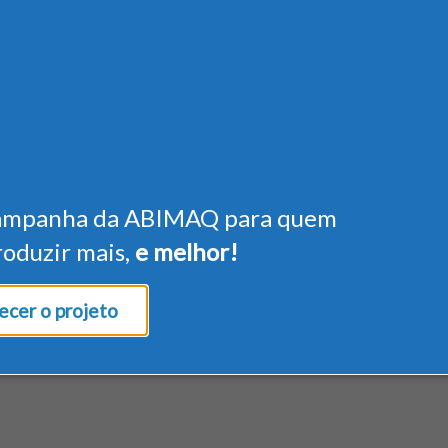
ampanha da ABIMAQ para quem
roduzir mais,
e melhor!
cer o projeto