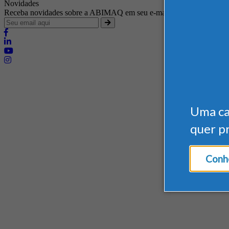
Novidades
Receba novidades sobre a ABIMAQ em seu e-mail
Brasília - Distrito Federal
Endereço:
SHIS - QI 11 - Bloco "S"
Uma c
E-mail:
relgov@abimaq.org.br
quer p
Belo Horizonte - Minas Gerais
Endereço:
Av. Getúlio Vargas, 446 Sala 701 - Bairro: Funcionários
Conhe
Telefone:
(31) 3281-9518
Celular:
(31) 98364-9534
E-mail:
srmg@abimaq.org.br
Curitiba - Paraná
Endereço:
Av. Com. Franco, 1341
Telefone:
(41) 3223-4826