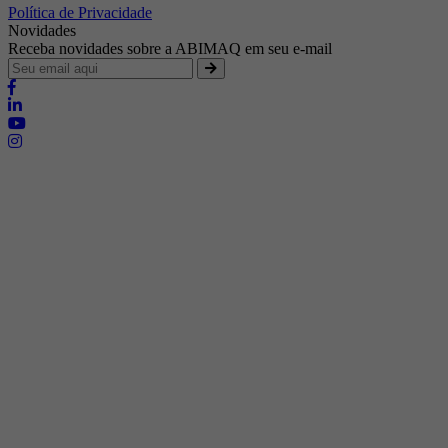
Política de Privacidade
Novidades
Receba novidades sobre a ABIMAQ em seu e-mail
Brasília - Distrito Federal
Endereço:
SHIS - QI 11 - Bloco "S"
E-mail:
relgov@abimaq.org.br
Belo Horizonte - Minas Gerais
Endereço:
Av. Getúlio Vargas, 446 Sala 701 - Bairro: Funcionários
Telefone:
(31) 3281-9518
Celular:
(31) 98364-9534
E-mail:
srmg@abimaq.org.br
Curitiba - Paraná
Endereço:
Av. Com. Franco, 1341