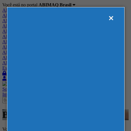
Você está no portal
ABIMAQ Brasil
ABIMAQ Brasil
ABIMAQ Minas Gerais
ABIMAQ Norte-Nordeste
ABIMAQ Paraná
ABIMAQ Piracicaba
ABIMAQ Ribeirão Preto
ABIMAQ Rio de Janeiro
ABIMAQ Rio Grande do Sul
ABIMAQ Santa Catarina
ABIMAQ São Paulo
ABIMAQ Vale do Paraíba
Escritório de Relações Governamentais
Login
Quero me associar
Sobre
Nossos Serviços
Agenda
Feiras
Cursos
Academia
Blog
Imprensa
Contato
Blog
Voltar