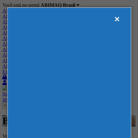
Você está no portal
ABIMAQ Brasil
ABIMAQ Brasil
ABIMAQ Minas Gerais
ABIMAQ Norte-Nordeste
ABIMAQ Paraná
ABIMAQ Piracicaba
ABIMAQ Ribeirão Preto
ABIMAQ Rio de Janeiro
ABIMAQ Rio Grande do Sul
ABIMAQ Santa Catarina
ABIMAQ São Paulo
ABIMAQ Vale do Paraíba
Escritório de Relações Governamentais
Login
Quero me associar
Sobre
Nossos Serviços
Agenda
Feiras
Cursos
Academia
Blog
Imprensa
Contato
Blog
Voltar