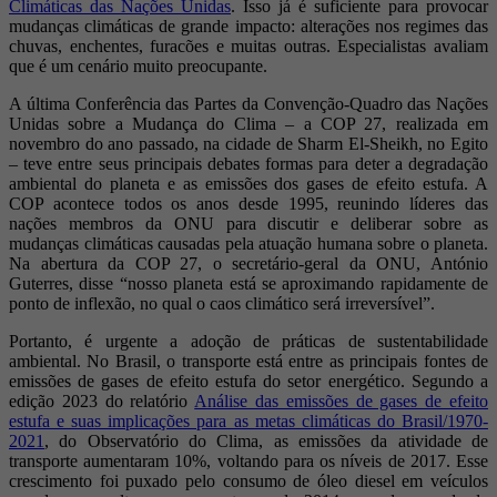
Climáticas das Nações Unidas
. Isso já é suficiente para provocar
mudanças climáticas de grande impacto: alterações nos regimes das
chuvas, enchentes, furacões e muitas outras. Especialistas avaliam
que é um cenário muito preocupante.
A última Conferência das Partes da Convenção-Quadro das Nações
Unidas sobre a Mudança do Clima – a COP 27, realizada em
novembro do ano passado, na cidade de Sharm El-Sheikh, no Egito
– teve entre seus principais debates formas para deter a degradação
ambiental do planeta e as emissões dos gases de efeito estufa. A
COP acontece todos os anos desde 1995, reunindo líderes das
nações membros da ONU para discutir e deliberar sobre as
mudanças climáticas causadas pela atuação humana sobre o planeta.
Na abertura da COP 27, o secretário-geral da ONU, António
Guterres, disse “nosso planeta está se aproximando rapidamente de
ponto de inflexão, no qual o caos climático será irreversível”.
Portanto, é urgente a adoção de práticas de sustentabilidade
ambiental. No Brasil, o transporte está entre as principais fontes de
emissões de gases de efeito estufa do setor energético. Segundo a
edição 2023 do relatório
Análise das emissões de gases de efeito
estufa e suas implicações para as metas climáticas do Brasil/1970-
2021
, do Observatório do Clima, as emissões da atividade de
transporte aumentaram 10%, voltando para os níveis de 2017. Esse
crescimento foi puxado pelo consumo de óleo diesel em veículos