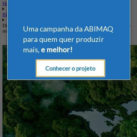
Home
Blog
Diante das mudanças climáticas, medidas contra o efeito estufa são
Uma campanha da ABIMAQ
responsabilidades de todos os setores
para quem quer produzir
mais,
e melhor!
Conhecer o projeto