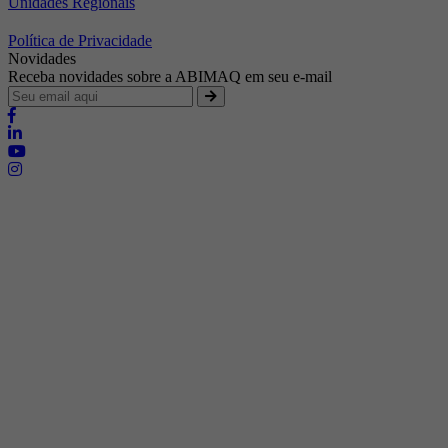
Unidades Regionais
Política de Privacidade
Novidades
Receba novidades sobre a ABIMAQ em seu e-mail
Brasília - Distrito Federal
Endereço:
SHIS - QI 11 - Bloco "S"
E-mail:
relgov@abimaq.org.br
Belo Horizonte - Minas Gerais
Endereço:
Av. Getúlio Vargas, 446 Sala 701 - Bairro: Funcionários
Telefone:
(31) 3281-9518
Celular:
(31) 98364-9534
E-mail:
srmg@abimaq.org.br
Curitiba - Paraná