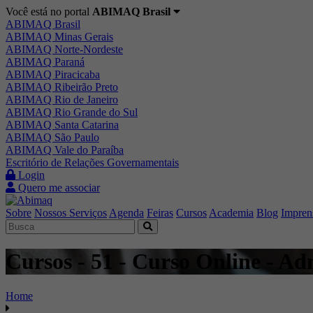
Você está no portal
ABIMAQ Brasil
ABIMAQ Brasil
ABIMAQ Minas Gerais
ABIMAQ Norte-Nordeste
ABIMAQ Paraná
ABIMAQ Piracicaba
ABIMAQ Ribeirão Preto
ABIMAQ Rio de Janeiro
ABIMAQ Rio Grande do Sul
ABIMAQ Santa Catarina
ABIMAQ São Paulo
ABIMAQ Vale do Paraíba
Escritório de Relações Governamentais
Login
Quero me associar
Sobre
Nossos Serviços
Agenda
Feiras
Cursos
Academia
Blog
Impren
Cursos - 51 - Curso Online - Ad
Home