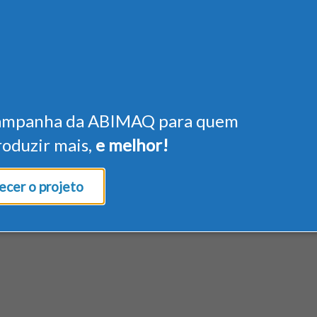
ampanha da ABIMAQ para quem
roduzir mais,
e melhor!
cer o projeto