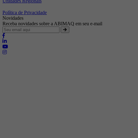
Unidades Regionais
Política de Privacidade
Novidades
Receba novidades sobre a ABIMAQ em seu e-mail
Brasília - Distrito Federal
Endereço:
SHIS - QI 11 - Bloco "S"
E-mail:
relgov@abimaq.org.br
Belo Horizonte - Minas Gerais
Endereço:
Av. Getúlio Vargas, 446 Sala 701 - Bairro: Funcionários
Telefone:
(31) 3281-9518
Celular:
(31) 98364-9534
E-mail:
srmg@abimaq.org.br
Curitiba - Paraná