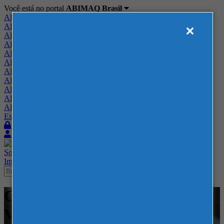
Você está no portal
ABIMAQ Brasil
ABIMAQ Brasil
ABIMAQ Minas Gerais
ABIMAQ Norte-Nordeste
ABIMAQ Paraná
ABIMAQ Piracicaba
ABIMAQ Ribeirão Preto
ABIMAQ Rio de Janeiro
ABIMAQ Rio Grande do Sul
ABIMAQ Santa Catarina
ABIMAQ São Paulo
ABIMAQ Vale do Paraíba
Escritório de Relações Governamentais
Login
Quero me associar
Sobre
Nossos Serviços
Agenda
Feiras
Cursos
Academia
Blog
Imprensa
Contato
Cursos - 51 - Curso Online -
Vendas