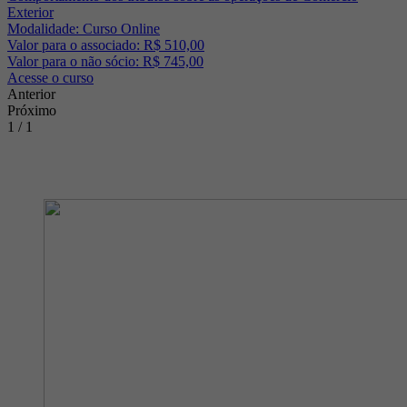
Exterior
Modalidade: Curso Online
Valor para o associado: R$ 510,00
Valor para o não sócio: R$ 745,00
Acesse o curso
Anterior
Próximo
1 / 1