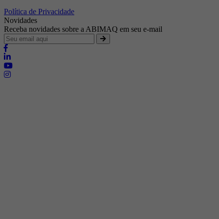
Política de Privacidade
Novidades
Receba novidades sobre a ABIMAQ em seu e-mail
Brasília - Distrito Federal
Endereço:
SHIS - QI 11 - Bloco "S"
E-mail:
relgov@abimaq.org.br
Belo Horizonte - Minas Gerais
Endereço:
Av. Getúlio Vargas, 446 Sala 701 - Bairro: Funcionários
Telefone:
(31) 3281-9518
Celular:
(31) 98364-9534
E-mail:
srmg@abimaq.org.br
Curitiba - Paraná