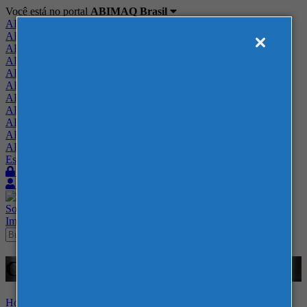
Você está no portal
ABIMAQ Brasil
ABIMAQ Brasil
ABIMAQ Minas Gerais
ABIMAQ Norte-Nordeste
ABIMAQ Paraná
ABIMAQ Piracicaba
ABIMAQ Ribeirão Preto
ABIMAQ Rio de Janeiro
ABIMAQ Rio Grande do Sul
ABIMAQ Santa Catarina
ABIMAQ São Paulo
ABIMAQ Vale do Paraíba
Escritório de Relações Governamentais
Login
Quero me associar
Sobre
Nossos Serviços
Agenda
Feiras
Cursos
Academia
Blog
Imprensa
Contato
Cursos - Comércio Exterior
Home