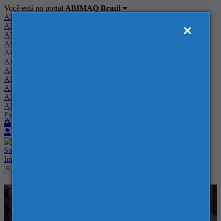
Você está no portal
ABIMAQ Brasil
ABIMAQ Brasil
ABIMAQ Minas Gerais
ABIMAQ Norte-Nordeste
ABIMAQ Paraná
ABIMAQ Piracicaba
ABIMAQ Ribeirão Preto
ABIMAQ Rio de Janeiro
ABIMAQ Rio Grande do Sul
ABIMAQ Santa Catarina
ABIMAQ São Paulo
ABIMAQ Vale do Paraíba
Escritório de Relações Governamentais
Login
Quero me associar
Sobre
Nossos Serviços
Agenda
Feiras
Cursos
Academia
Blog
Imprensa
Contato
Cursos - Curso Online -
Normas Regulamentadoras