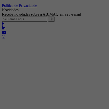
Política de Privacidade
Novidades
Receba novidades sobre a ABIMAQ em seu e-mail
Brasília - Distrito Federal
Endereço:
SHIS - QI 11 - Bloco "S"
E-mail:
relgov@abimaq.org.br
Belo Horizonte - Minas Gerais
Endereço:
Av. Getúlio Vargas, 446 Sala 701 - Bairro: Funcionários
Telefone:
(31) 3281-9518
Celular:
(31) 98364-9534
E-mail:
srmg@abimaq.org.br
Curitiba - Paraná