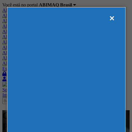
Você está no portal
ABIMAQ Brasil
ABIMAQ Brasil
ABIMAQ Minas Gerais
ABIMAQ Norte-Nordeste
ABIMAQ Paraná
ABIMAQ Piracicaba
ABIMAQ Ribeirão Preto
ABIMAQ Rio de Janeiro
ABIMAQ Rio Grande do Sul
ABIMAQ Santa Catarina
ABIMAQ São Paulo
ABIMAQ Vale do Paraíba
Escritório de Relações Governamentais
Login
Quero me associar
Sobre
Nossos Serviços
Agenda
Feiras
Cursos
Academia
Blog
Imprensa
Contato
Cursos - Curso Online -
Projetos