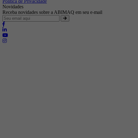
Política de Privacidade
Novidades
Receba novidades sobre a ABIMAQ em seu e-mail
Brasília - Distrito Federal
Endereço:
SHIS - QI 11 - Bloco "S"
E-mail:
relgov@abimaq.org.br
Belo Horizonte - Minas Gerais
Endereço:
Av. Getúlio Vargas, 446 Sala 701 - Bairro: Funcionários
Telefone:
(31) 3281-9518
Celular:
(31) 98364-9534
E-mail:
srmg@abimaq.org.br
Curitiba - Paraná
Endereço:
Av. Com. Franco, 1341