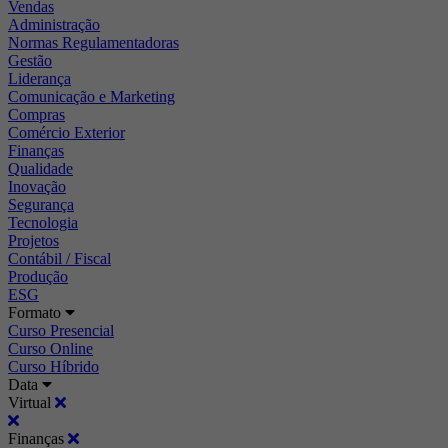
Vendas
Administração
Normas Regulamentadoras
Gestão
Liderança
Comunicação e Marketing
Compras
Comércio Exterior
Finanças
Qualidade
Inovação
Segurança
Tecnologia
Projetos
Contábil / Fiscal
Produção
ESG
Formato
Curso Presencial
Curso Online
Curso Híbrido
Data
Virtual
Finanças