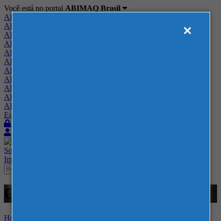
Você está no portal
ABIMAQ Brasil
ABIMAQ Brasil
ABIMAQ Minas Gerais
ABIMAQ Norte-Nordeste
ABIMAQ Paraná
ABIMAQ Piracicaba
ABIMAQ Ribeirão Preto
ABIMAQ Rio de Janeiro
ABIMAQ Rio Grande do Sul
ABIMAQ Santa Catarina
ABIMAQ São Paulo
ABIMAQ Vale do Paraíba
Escritório de Relações Governamentais
Login
Quero me associar
Sobre
Nossos Serviços
Agenda
Feiras
Cursos
Academia
Blog
Imprensa
Contato
Cursos - Virtual - - Finanças
Home