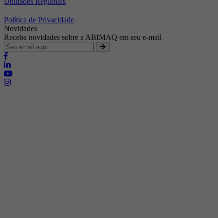
Unidades Regionais
Política de Privacidade
Novidades
Receba novidades sobre a ABIMAQ em seu e-mail
Brasília - Distrito Federal
Endereço:
SHIS - QI 11 - Bloco "S"
E-mail:
relgov@abimaq.org.br
Belo Horizonte - Minas Gerais
Endereço:
Av. Getúlio Vargas, 446 Sala 701 - Bairro: Funcionários
Telefone:
(31) 3281-9518
Celular:
(31) 98364-9534
E-mail:
srmg@abimaq.org.br
Curitiba - Paraná