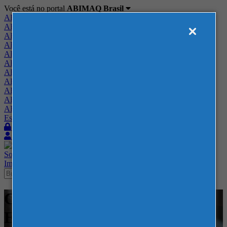
Você está no portal
ABIMAQ Brasil
ABIMAQ Brasil
ABIMAQ Minas Gerais
ABIMAQ Norte-Nordeste
ABIMAQ Paraná
ABIMAQ Piracicaba
ABIMAQ Ribeirão Preto
ABIMAQ Rio de Janeiro
ABIMAQ Rio Grande do Sul
ABIMAQ Santa Catarina
ABIMAQ São Paulo
ABIMAQ Vale do Paraíba
Escritório de Relações Governamentais
Login
Quero me associar
Sobre
Nossos Serviços
Agenda
Feiras
Cursos
Academia
Blog
Imprensa
Contato
Cursos - Virtual - - Comércio
Exterior