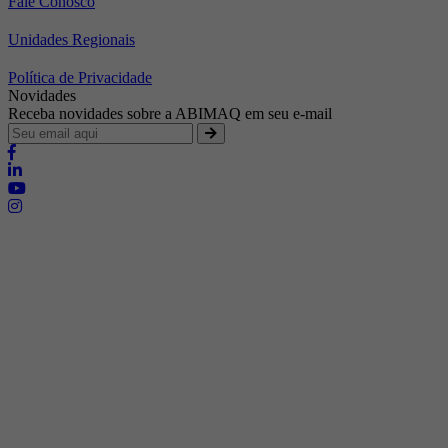
Fale Conosco
Unidades Regionais
Política de Privacidade
Novidades
Receba novidades sobre a ABIMAQ em seu e-mail
Brasília - Distrito Federal
Endereço:
SHIS - QI 11 - Bloco "S"
E-mail:
relgov@abimaq.org.br
Belo Horizonte - Minas Gerais
Endereço:
Av. Getúlio Vargas, 446 Sala 701 - Bairro: Funcionários
Telefone:
(31) 3281-9518
Celular:
(31) 98364-9534
E-mail:
srmg@abimaq.org.br