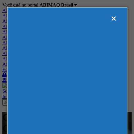
Você está no portal
ABIMAQ Brasil
ABIMAQ Brasil
ABIMAQ Minas Gerais
ABIMAQ Norte-Nordeste
ABIMAQ Paraná
ABIMAQ Piracicaba
ABIMAQ Ribeirão Preto
ABIMAQ Rio de Janeiro
ABIMAQ Rio Grande do Sul
ABIMAQ Santa Catarina
ABIMAQ São Paulo
ABIMAQ Vale do Paraíba
Escritório de Relações Governamentais
Login
Quero me associar
Sobre
Nossos Serviços
Agenda
Feiras
Cursos
Academia
Blog
Imprensa
Contato
Cursos - Expoville - Curso
Online - Normas