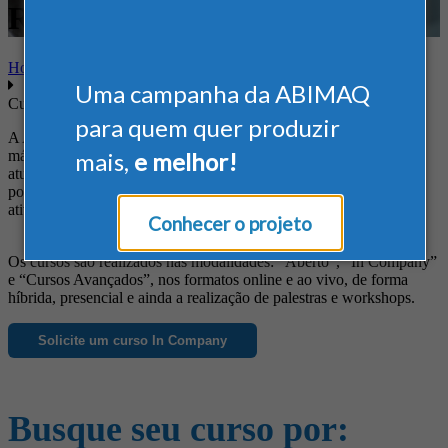
Regulamentadoras
Home
Uma campanha da ABIMAQ
Cursos
para quem quer produzir
A ABIMAQ oferece cursos diferenciados às empresas do setor de
máquinas e equipamentos, de forma a suprir suas necessidades em
mais,
e melhor!
atualização profissional, obtenção de novos conhecimentos, busca
por informações específicas e ainda para o aprimoramento das
atividades da empresa.
Conhecer o projeto
Os cursos são realizados nas modalidades: “Aberto”, “In Company”
e “Cursos Avançados”, nos formatos online e ao vivo, de forma
híbrida, presencial e ainda a realização de palestras e workshops.
Solicite um curso In Company
Busque seu curso por: