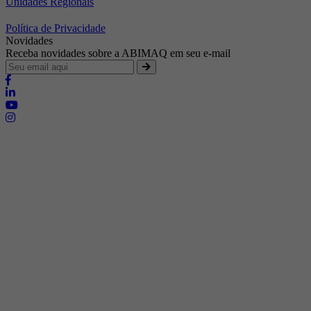
Unidades Regionais
Política de Privacidade
Novidades
Receba novidades sobre a ABIMAQ em seu e-mail
Brasília - Distrito Federal
Endereço:
SHIS - QI 11 - Bloco "S"
E-mail:
relgov@abimaq.org.br
Belo Horizonte - Minas Gerais
Endereço:
Av. Getúlio Vargas, 446 Sala 701 - Bairro: Funcionários
Telefone:
(31) 3281-9518
Celular:
(31) 98364-9534
E-mail:
srmg@abimaq.org.br
Curitiba - Paraná