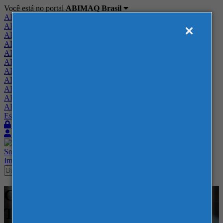
Você está no portal
ABIMAQ Brasil
ABIMAQ Brasil
ABIMAQ Minas Gerais
ABIMAQ Norte-Nordeste
ABIMAQ Paraná
ABIMAQ Piracicaba
ABIMAQ Ribeirão Preto
ABIMAQ Rio de Janeiro
ABIMAQ Rio Grande do Sul
ABIMAQ Santa Catarina
ABIMAQ São Paulo
ABIMAQ Vale do Paraíba
Escritório de Relações Governamentais
Login
Quero me associar
Sobre
Nossos Serviços
Agenda
Feiras
Cursos
Academia
Blog
Imprensa
Contato
Cursos - ABIMAQ - -
Tecnologia