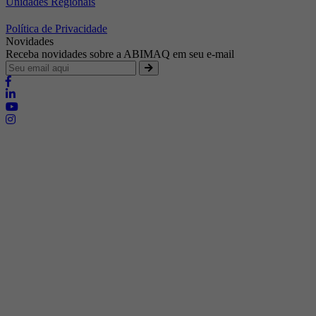
Unidades Regionais
Política de Privacidade
Novidades
Receba novidades sobre a ABIMAQ em seu e-mail
Brasília - Distrito Federal
Endereço:
SHIS - QI 11 - Bloco "S"
E-mail:
relgov@abimaq.org.br
Belo Horizonte - Minas Gerais
Endereço:
Av. Getúlio Vargas, 446 Sala 701 - Bairro: Funcionários
Telefone:
(31) 3281-9518
Celular:
(31) 98364-9534
E-mail:
srmg@abimaq.org.br
Curitiba - Paraná