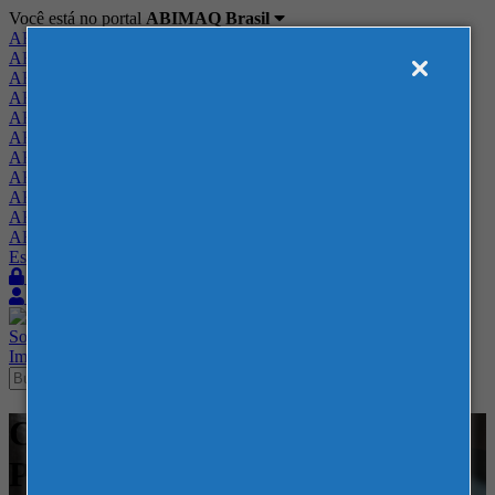
Você está no portal
ABIMAQ Brasil
ABIMAQ Brasil
ABIMAQ Minas Gerais
ABIMAQ Norte-Nordeste
ABIMAQ Paraná
ABIMAQ Piracicaba
ABIMAQ Ribeirão Preto
ABIMAQ Rio de Janeiro
ABIMAQ Rio Grande do Sul
ABIMAQ Santa Catarina
ABIMAQ São Paulo
ABIMAQ Vale do Paraíba
Escritório de Relações Governamentais
Login
Quero me associar
Sobre
Nossos Serviços
Agenda
Feiras
Cursos
Academia
Blog
Imprensa
Contato
Cursos - ABIMAQ - Curso
Presencial - Tecnologia