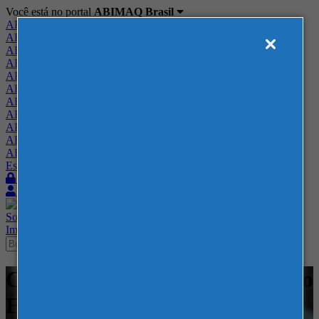
Você está no portal
ABIMAQ Brasil
ABIMAQ Brasil
ABIMAQ Minas Gerais
ABIMAQ Norte-Nordeste
ABIMAQ Paraná
ABIMAQ Piracicaba
ABIMAQ Ribeirão Preto
ABIMAQ Rio de Janeiro
ABIMAQ Rio Grande do Sul
ABIMAQ Santa Catarina
ABIMAQ São Paulo
ABIMAQ Vale do Paraíba
Escritório de Relações Governamentais
Login
Quero me associar
Sobre
Nossos Serviços
Agenda
Feiras
Cursos
Academia
Blog
Imprensa
Contato
Cursos - ABIMAQ - - Comércio
Exterior