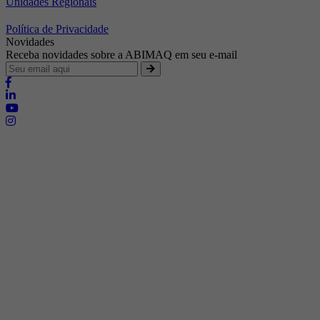
Unidades Regionais
Política de Privacidade
Novidades
Receba novidades sobre a ABIMAQ em seu e-mail
Brasília - Distrito Federal
Endereço:
SHIS - QI 11 - Bloco "S"
E-mail:
relgov@abimaq.org.br
Belo Horizonte - Minas Gerais
Endereço:
Av. Getúlio Vargas, 446 Sala 701 - Bairro: Funcionários
Telefone:
(31) 3281-9518
Celular:
(31) 98364-9534
E-mail:
srmg@abimaq.org.br
Curitiba - Paraná