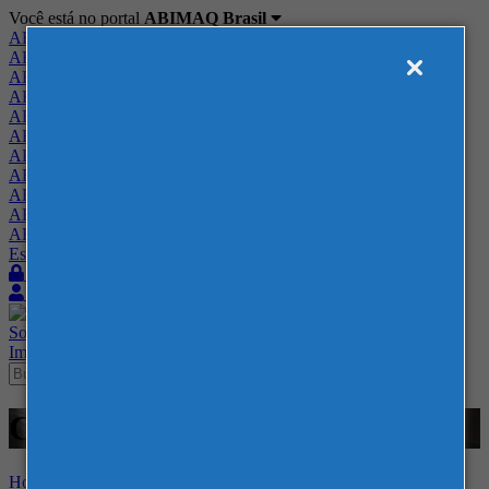
Você está no portal
ABIMAQ Brasil
ABIMAQ Brasil
ABIMAQ Minas Gerais
ABIMAQ Norte-Nordeste
ABIMAQ Paraná
ABIMAQ Piracicaba
ABIMAQ Ribeirão Preto
ABIMAQ Rio de Janeiro
ABIMAQ Rio Grande do Sul
ABIMAQ Santa Catarina
ABIMAQ São Paulo
ABIMAQ Vale do Paraíba
Escritório de Relações Governamentais
Login
Quero me associar
Sobre
Nossos Serviços
Agenda
Feiras
Cursos
Academia
Blog
Imprensa
Contato
Cursos - ABIMAQ - - Vendas
Home