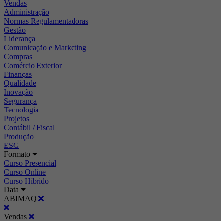
Vendas
Administração
Normas Regulamentadoras
Gestão
Liderança
Comunicação e Marketing
Compras
Comércio Exterior
Finanças
Qualidade
Inovação
Segurança
Tecnologia
Projetos
Contábil / Fiscal
Produção
ESG
Formato
Curso Presencial
Curso Online
Curso Híbrido
Data
ABIMAQ
Vendas