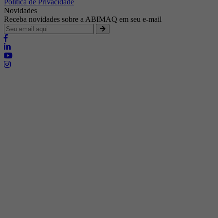
Política de Privacidade
Novidades
Receba novidades sobre a ABIMAQ em seu e-mail
Brasília - Distrito Federal
Endereço:
SHIS - QI 11 - Bloco "S"
E-mail:
relgov@abimaq.org.br
Belo Horizonte - Minas Gerais
Endereço:
Av. Getúlio Vargas, 446 Sala 701 - Bairro: Funcionários
Telefone:
(31) 3281-9518
Celular:
(31) 98364-9534
E-mail:
srmg@abimaq.org.br
Curitiba - Paraná
Endereço:
Av. Com. Franco, 1341