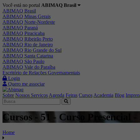
Você está no portal
ABIMAQ Brasil
ABIMAQ Brasil
ABIMAQ Minas Gerais
ABIMAQ Norte-Nordeste
ABIMAQ Paraná
ABIMAQ Piracicaba
ABIMAQ Ribeirão Preto
ABIMAQ Rio de Janeiro
ABIMAQ Rio Grande do Sul
ABIMAQ Santa Catarina
ABIMAQ São Paulo
ABIMAQ Vale do Paraíba
Escritório de Relações Governamentais
Login
Quero me associar
Sobre
Nossos Serviços
Agenda
Feiras
Cursos
Academia
Blog
Impren
Cursos - 51 - Curso Presencial -
Home