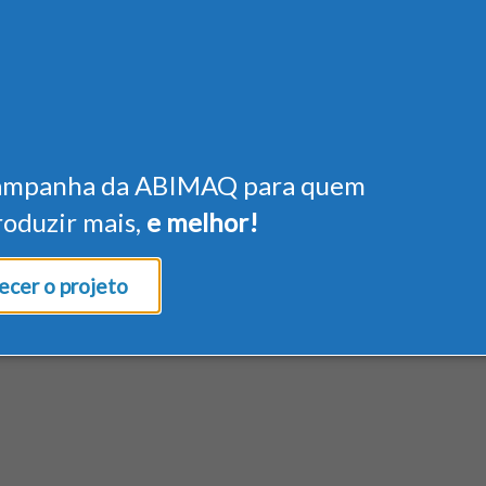
ampanha da ABIMAQ para quem
roduzir mais,
e melhor!
cer o projeto