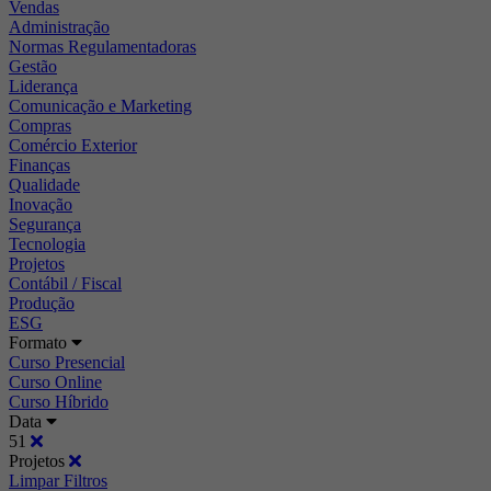
Vendas
Administração
Normas Regulamentadoras
Gestão
Liderança
Comunicação e Marketing
Compras
Comércio Exterior
Finanças
Qualidade
Inovação
Segurança
Tecnologia
Projetos
Contábil / Fiscal
Produção
ESG
Formato
Curso Presencial
Curso Online
Curso Híbrido
Data
51
Projetos
Limpar Filtros