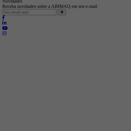
Novidades
Receba novidades sobre a ABIMAQ em seu e-mail
Brasília - Distrito Federal
Endereço:
SHIS - QI 11 - Bloco "S"
E-mail:
relgov@abimaq.org.br
Belo Horizonte - Minas Gerais
Endereço:
Av. Getúlio Vargas, 446 Sala 701 - Bairro: Funcionários
Telefone:
(31) 3281-9518
Celular:
(31) 98364-9534
E-mail:
srmg@abimaq.org.br
Curitiba - Paraná
Endereço:
Av. Com. Franco, 1341
Telefone:
(41) 3223-4826