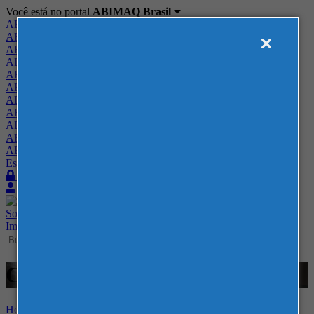
Você está no portal
ABIMAQ Brasil
ABIMAQ Brasil
ABIMAQ Minas Gerais
ABIMAQ Norte-Nordeste
ABIMAQ Paraná
ABIMAQ Piracicaba
ABIMAQ Ribeirão Preto
ABIMAQ Rio de Janeiro
ABIMAQ Rio Grande do Sul
ABIMAQ Santa Catarina
ABIMAQ São Paulo
ABIMAQ Vale do Paraíba
Escritório de Relações Governamentais
Login
Quero me associar
Sobre
Nossos Serviços
Agenda
Feiras
Cursos
Academia
Blog
Imprensa
Contato
Cursos - 51 - Projetos
Home