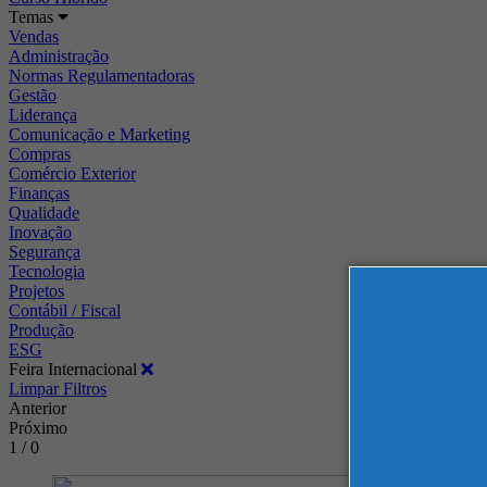
Temas
Vendas
Administração
Normas Regulamentadoras
Gestão
Liderança
Comunicação e Marketing
Compras
Comércio Exterior
Finanças
Qualidade
Inovação
Segurança
Tecnologia
Projetos
Contábil / Fiscal
Produção
ESG
Feira Internacional
Limpar Filtros
Anterior
Próximo
1 / 0