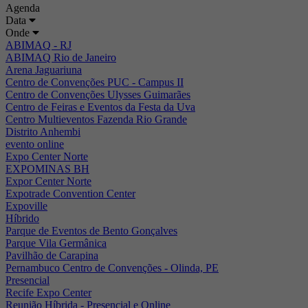
Agenda
Data
Onde
ABIMAQ - RJ
ABIMAQ Rio de Janeiro
Arena Jaguariuna
Centro de Convenções PUC - Campus II
Centro de Convenções Ulysses Guimarães
Centro de Feiras e Eventos da Festa da Uva
Centro Multieventos Fazenda Rio Grande
Distrito Anhembi
evento online
Expo Center Norte
EXPOMINAS BH
Expor Center Norte
Expotrade Convention Center
Expoville
Híbrido
Parque de Eventos de Bento Gonçalves
Parque Vila Germânica
Pavilhão de Carapina
Pernambuco Centro de Convenções - Olinda, PE
Presencial
Recife Expo Center
Reunião Híbrida - Presencial e Online