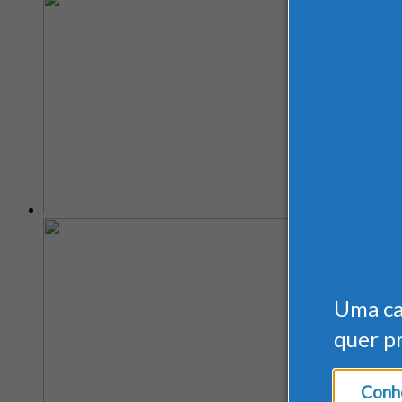
Uma c
quer p
Conhe