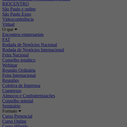
RIOCENTRO
São Paulo e online
São Paulo Expo
Videoconferência
Virtual
O que
Encontros empresariais
FAT
Rodada de Negócios Nacional
Rodada de Negócios Internacional
Feira Nacional
Conselho temático
Webinar
Reunião Ordinária
Feira Internacional
Reuniões
Coletiva de Imprensa
Congresso
Almoços e Confraternizações
Conselho setorial
Seminário
Formato
Curso Presencial
Curso Online
Curso Híbrido