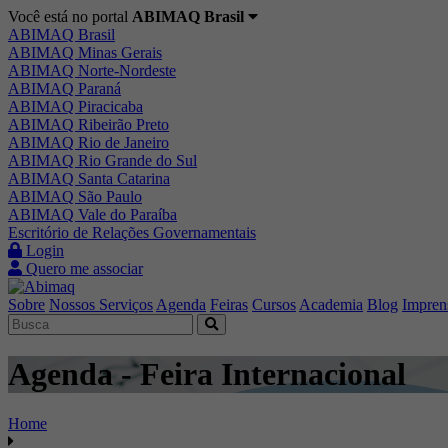
Você está no portal
ABIMAQ Brasil
ABIMAQ Brasil
ABIMAQ Minas Gerais
ABIMAQ Norte-Nordeste
ABIMAQ Paraná
ABIMAQ Piracicaba
ABIMAQ Ribeirão Preto
ABIMAQ Rio de Janeiro
ABIMAQ Rio Grande do Sul
ABIMAQ Santa Catarina
ABIMAQ São Paulo
ABIMAQ Vale do Paraíba
Escritório de Relações Governamentais
Login
Quero me associar
Sobre
Nossos Serviços
Agenda
Feiras
Cursos
Academia
Blog
Impren
Agenda - Feira Internacional
Home