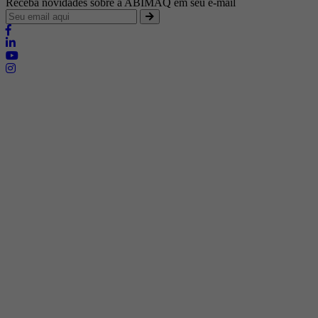
Receba novidades sobre a ABIMAQ em seu e-mail
Brasília - Distrito Federal
Endereço:
SHIS - QI 11 - Bloco "S"
E-mail:
relgov@abimaq.org.br
Belo Horizonte - Minas Gerais
Endereço:
Av. Getúlio Vargas, 446 Sala 701 - Bairro: Funcionários
Telefone:
(31) 3281-9518
Celular:
(31) 98364-9534
E-mail:
srmg@abimaq.org.br
Curitiba - Paraná
Endereço:
Av. Com. Franco, 1341
Telefone:
(41) 3223-4826
Celular:
(41) 99133-6247