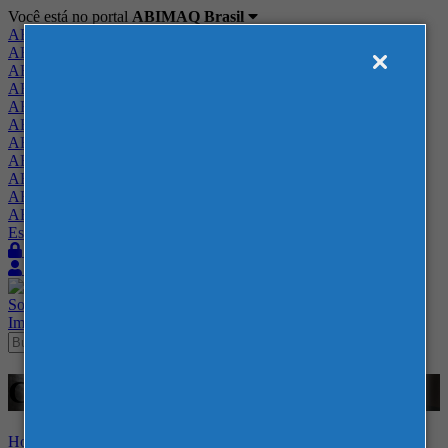
Você está no portal
ABIMAQ Brasil
ABIMAQ Brasil
ABIMAQ Minas Gerais
ABIMAQ Norte-Nordeste
ABIMAQ Paraná
ABIMAQ Piracicaba
ABIMAQ Ribeirão Preto
ABIMAQ Rio de Janeiro
ABIMAQ Rio Grande do Sul
ABIMAQ Santa Catarina
ABIMAQ São Paulo
ABIMAQ Vale do Paraíba
Escritório de Relações Governamentais
Login
Quero me associar
Sobre
Nossos Serviços
Agenda
Feiras
Cursos
Academia
Blog
Imprensa
Contato
Cursos - Curso Híbrido
Home