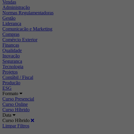
Vendas
Administração
Normas Regulamentadoras
Gestão
Liderança
Comunicação e Marketing
Compras
Comércio Exterior
Finanças
Qualidade
Inovação
Segurança
Tecnologia
Projetos
Contábil / Fiscal
Produção
ESG
Formato
Curso Presencial
Curso Online
Curso Híbrido
Data
Curso Híbrido
Limpar Filtros