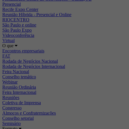
Presencial
Recife Expo Center
Reunião Híbrida - Presencial e Online
RIOCENTRO
São Paulo e online
São Paulo Expo
Videoconferência
Virtual
O que
Encontros empresariais
FAT
Rodada de Negócios Nacional
Rodada de Negócios Internacional
Feira Nacional
Conselho temático
Webinar
Reunião Ordinária
Feira Internacional
Reuniões
Coletiva de Imprensa
Congresso
Almoços e Confraternizações
Conselho setorial
Seminário
Formato