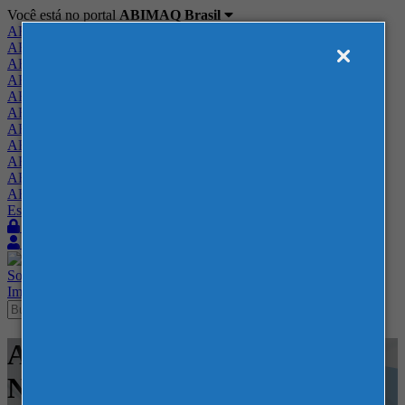
Você está no portal
ABIMAQ Brasil
ABIMAQ Brasil
ABIMAQ Minas Gerais
ABIMAQ Norte-Nordeste
ABIMAQ Paraná
ABIMAQ Piracicaba
ABIMAQ Ribeirão Preto
ABIMAQ Rio de Janeiro
ABIMAQ Rio Grande do Sul
ABIMAQ Santa Catarina
ABIMAQ São Paulo
ABIMAQ Vale do Paraíba
Escritório de Relações Governamentais
Login
Quero me associar
Sobre
Nossos Serviços
Agenda
Feiras
Cursos
Academia
Blog
Imprensa
Contato
Agenda - SENAI - Rodada de
Negócios Internacional