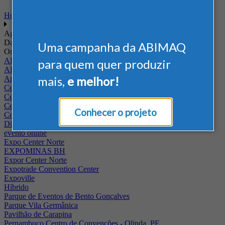
Home
Agenda
Data
Uma campanha da ABIMAQ
Onde
ABIMAQ - RJ
para quem quer produzir
ABIMAQ Rio de Janeiro
mais,
e melhor!
Arena Jaguariuna
Centro de Convenções PUC - Campus II
Centro de Convenções Ulysses Guimarães
Centro de Feiras e Eventos da Festa da Uva
Conhecer o projeto
Centro Multieventos Fazenda Rio Grande
Distrito Anhembi
evento online
Expo Center Norte
EXPOMINAS BH
Expor Center Norte
Expotrade Convention Center
Expoville
Híbrido
Parque de Eventos de Bento Gonçalves
Parque Vila Germânica
Pavilhão de Carapina
Pernambuco Centro de Convenções - Olinda, PE