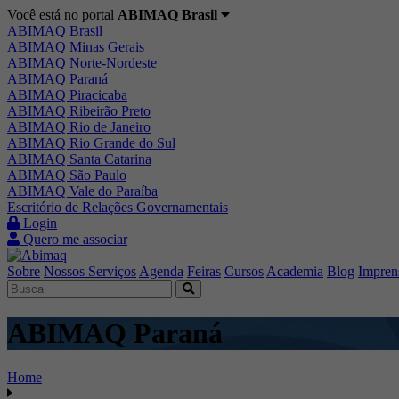
Você está no portal
ABIMAQ Brasil
ABIMAQ Brasil
ABIMAQ Minas Gerais
ABIMAQ Norte-Nordeste
ABIMAQ Paraná
ABIMAQ Piracicaba
ABIMAQ Ribeirão Preto
ABIMAQ Rio de Janeiro
ABIMAQ Rio Grande do Sul
ABIMAQ Santa Catarina
ABIMAQ São Paulo
ABIMAQ Vale do Paraíba
Escritório de Relações Governamentais
Login
Quero me associar
Sobre
Nossos Serviços
Agenda
Feiras
Cursos
Academia
Blog
Impren
ABIMAQ Paraná
Home