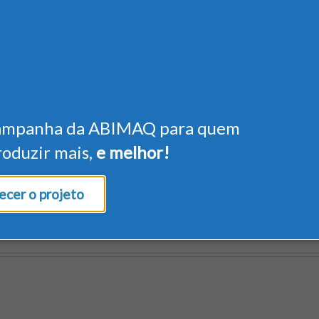
ampanha da ABIMAQ para quem
roduzir mais,
e melhor!
cer o projeto