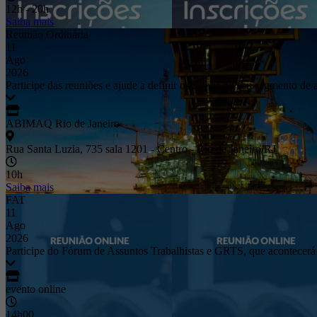
12h - 20h
Saiba mais
Reunião Ordinária
11
Ago
2026
Participe das reuniões e ajude a definir os rumos do seu segmento de 
ABIMAQ Rio de Janeiro
Rua Santa Luzia, 735 sala 1201 - Centro - Rio de Janeiro/RJ
10h
Saiba mais
FAT
11
Ago
2026
Participe do Fórum de Assuntos Trabalhistas e GRTS, que acontecerá
evento online
14h00