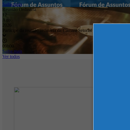
Saiba mais
Reunião Ordinária
12
Ago
2026
Participe da reunião ordinária da Câmara Setorial de Máquinas para a
09h00
Saiba mais
Ver todos