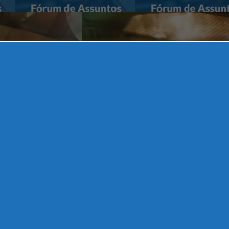
 Indústria Alimentícia, Farmacêutica e Refrigeração Industrial | CSMI