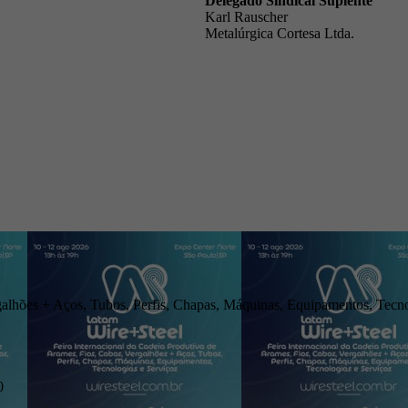
Delegado Sindical Suplente
Karl Rauscher
Metalúrgica Cortesa Ltda.
galhões + Aços, Tubos, Perfis, Chapas, Máquinas, Equipamentos, Tecno
0