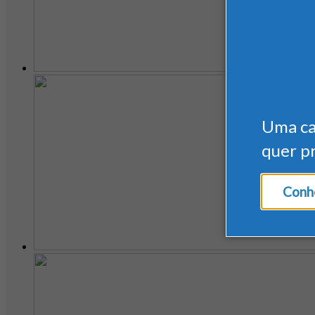
Uma c
quer p
Conhe