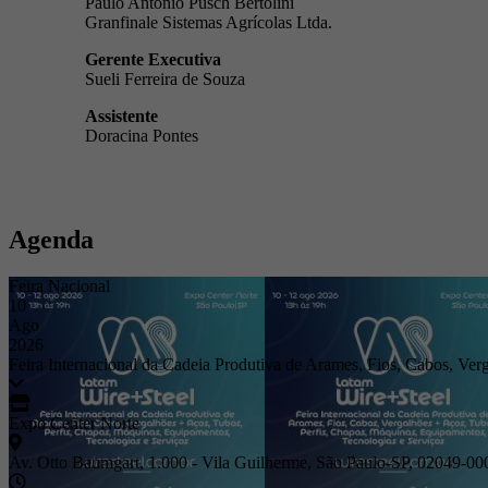
Paulo Antonio Pusch Bertolini
Granfinale Sistemas Agrícolas Ltda.
Gerente Executiva
Sueli Ferreira de Souza
Assistente
Doracina Pontes
Agenda
Feira Nacional
10
Ago
2026
Feira Internacional da Cadeia Produtiva de Arames, Fios, Cabos, Ver
Expo Center Norte
Av. Otto Baumgart, 1.000 - Vila Guilherme, São Paulo-SP, 02049-00