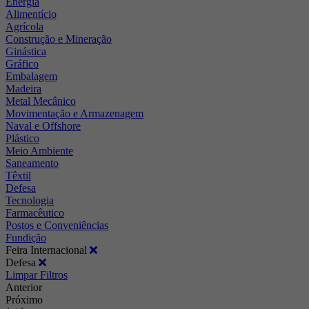
Energia
Alimentício
Agrícola
Construção e Mineração
Ginástica
Gráfico
Embalagem
Madeira
Metal Mecânico
Movimentação e Armazenagem
Naval e Offshore
Plástico
Meio Ambiente
Saneamento
Têxtil
Defesa
Tecnologia
Farmacêutico
Postos e Conveniências
Fundição
Feira Internacional
Defesa
Limpar Filtros
Anterior
Próximo