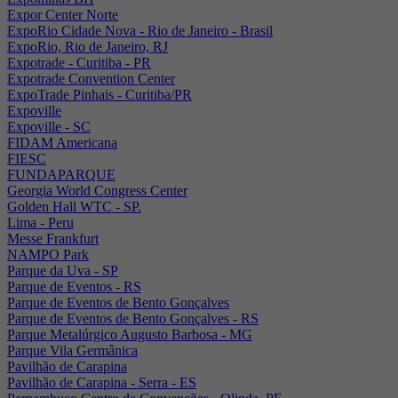
Expor Center Norte
ExpoRio Cidade Nova - Rio de Janeiro - Brasil
ExpoRio, Rio de Janeiro, RJ
Expotrade - Curitiba - PR
Expotrade Convention Center
ExpoTrade Pinhais - Curitiba/PR
Expoville
Expoville - SC
FIDAM Americana
FIESC
FUNDAPARQUE
Georgia World Congress Center
Golden Hall WTC - SP.
Lima - Peru
Messe Frankfurt
NAMPO Park
Parque da Uva - SP
Parque de Eventos - RS
Parque de Eventos de Bento Gonçalves
Parque de Eventos de Bento Gonçalves - RS
Parque Metalúrgico Augusto Barbosa - MG
Parque Vila Germânica
Pavilhão de Carapina
Pavilhão de Carapina - Serra - ES