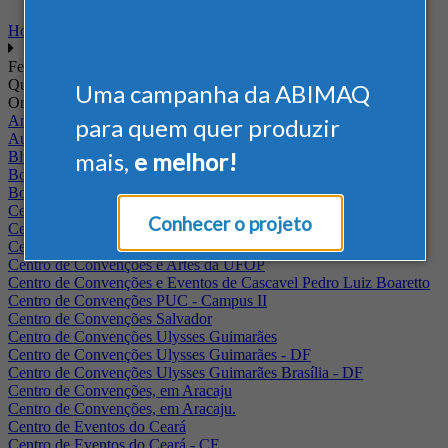
Home
Feiras
Quando
Uma campanha da ABIMAQ
Onde
Arena Jaguariuna
para quem quer produzir
Auditório Albano Franco - FIEPA
mais,
e melhor!
Blumenau - SC
BolognaFiere
Boulevard Olimpico - RJ
Centro Internacional de Convenções do Brasil, em Brasília
Conhecer o projeto
Centro de Convenções - SE
Centro de Convenções de Pernambuco - PE
Centro de Convenções e Artes da UFOP
Centro de Convenções e Eventos de Cascavel Pedro Luiz Boaretto
Centro de Convenções PUC - Campus II
Centro de Convenções Salvador
Centro de Convenções Ulysses Guimarães
Centro de Convenções Ulysses Guimarães - DF
Centro de Convenções Ulysses Guimarães Brasília - DF
Centro de Convenções, em Aracaju
Centro de Convenções, em Aracaju.
Centro de Eventos do Ceará
Centro de Eventos do Ceará - CE