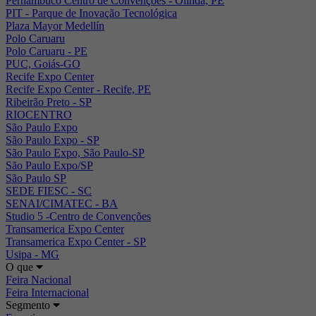
Pernambuco Centro de Convenções - Olinda, PE
PIT - Parque de Inovação Tecnológica
Plaza Mayor Medellín
Polo Caruaru
Polo Caruaru - PE
PUC, Goiás-GO
Recife Expo Center
Recife Expo Center - Recife, PE
Ribeirão Preto - SP
RIOCENTRO
São Paulo Expo
São Paulo Expo - SP
São Paulo Expo, São Paulo-SP
São Paulo Expo/SP
São Paulo SP
SEDE FIESC - SC
SENAI/CIMATEC - BA
Studio 5 -Centro de Convenções
Transamerica Expo Center
Transamerica Expo Center - SP
Usipa - MG
O que
Feira Nacional
Feira Internacional
Segmento