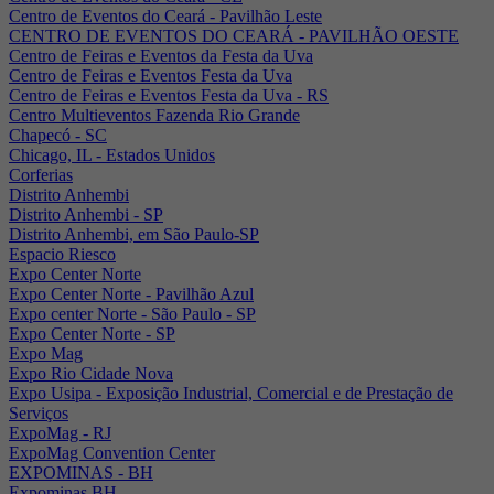
Centro de Eventos do Ceará - Pavilhão Leste
CENTRO DE EVENTOS DO CEARÁ - PAVILHÃO OESTE
Centro de Feiras e Eventos da Festa da Uva
Centro de Feiras e Eventos Festa da Uva
Centro de Feiras e Eventos Festa da Uva - RS
Centro Multieventos Fazenda Rio Grande
Chapecó - SC
Chicago, IL - Estados Unidos
Corferias
Distrito Anhembi
Distrito Anhembi - SP
Distrito Anhembi, em São Paulo-SP
Espacio Riesco
Expo Center Norte
Expo Center Norte - Pavilhão Azul
Expo center Norte - São Paulo - SP
Expo Center Norte - SP
Expo Mag
Expo Rio Cidade Nova
Expo Usipa - Exposição Industrial, Comercial e de Prestação de
Serviços
ExpoMag - RJ
ExpoMag Convention Center
EXPOMINAS - BH
Expominas BH