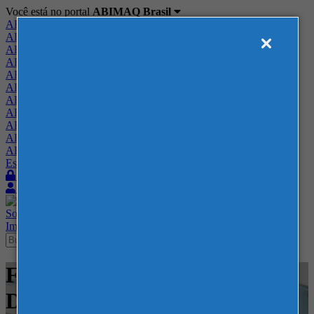
Você está no portal
ABIMAQ Brasil
ABIMAQ Brasil
ABIMAQ Minas Gerais
ABIMAQ Norte-Nordeste
ABIMAQ Paraná
ABIMAQ Piracicaba
ABIMAQ Ribeirão Preto
ABIMAQ Rio de Janeiro
ABIMAQ Rio Grande do Sul
ABIMAQ Santa Catarina
ABIMAQ São Paulo
ABIMAQ Vale do Paraíba
Escritório de Relações Governamentais
Login
Quero me associar
Sobre
Nossos Serviços
Agenda
Feiras
Cursos
Academia
Blog
Imprensa
Contato
Feiras - Feira Internacional -
Defesa