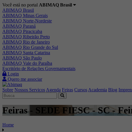
Você está no portal
ABIMAQ Brasil
ABIMAQ Brasil
ABIMAQ Minas Gerais
ABIMAQ Norte-Nordeste
ABIMAQ Paraná
ABIMAQ Piracicaba
ABIMAQ Ribeirão Preto
ABIMAQ Rio de Janeiro
ABIMAQ Rio Grande do Sul
ABIMAQ Santa Catarina
ABIMAQ São Paulo
ABIMAQ Vale do Paraíba
Escritório de Relações Governamentais
Login
Quero me associar
Sobre
Nossos Serviços
Agenda
Feiras
Cursos
Academia
Blog
Impren
Feiras - SEDE FIESC - SC - Fei
Home