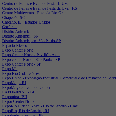
Centro de Feiras e Eventos Festa da Uva
Centro de Feiras e Eventos Festa da Uva - RS
Centro Multieventos Fazenda Rio Grande
Chapecó - SC
Chicago, IL - Estados Unidos
Corferias
Distrito Anhembi
Distrito Anhembi - SP
Distrito Anhembi, em São Paulo-SP
Espacio Riesco
Expo Center Norte
Expo Center Norte - Pavilhão Azul
Expo center Norte - São Paulo - SP
Expo Center Norte - SP
Expo Mag
Expo Rio Cidade Nova
Expo Usipa - Exposição Industrial, Comercial e de Prestação de Serv
ExpoMag - RJ
ExpoMag Convention Center
EXPOMINAS - BH
Expominas BH
Expor Center Norte
ExpoRio Cidade Nova - Rio de Janeiro - Brasil
ExpoRio, Rio de Janeiro, RJ
Expotrade - Curitiba - PR