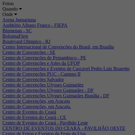
Feiras
Quando
Onde
Arena Jaguariuna
Auditório Albano Franco - FIEPA
Blumenau - SC
BolognaFiere
Boulevard Olimpico - RJ
Centro Internacional de Convenções do Brasil, em Brasília
Centro de Convenções - SE
Centro de Convenções de Pernambuco - PE
Centro de Convenções e Artes da UFOP
Centro de Convenções e Eventos de Cascavel Pedro Luiz Boaretto
Centro de Convenções PUC - Campus II
Centro de Convenções Salvador
Centro de Convenções Ulysses Guimarães
Centro de Convenções Ulysses Guimarães - DF
Centro de Convenções Ulysses Guimarães Brasília - DF
Centro de Convenções, em Aracaju
Centro de Convenções, em Aracaju.
Centro de Eventos do Ceará
Centro de Eventos do Ceará - CE
Centro de Eventos do Ceará - Pavilhão Leste
CENTRO DE EVENTOS DO CEARÁ - PAVILHÃO OESTE
Centro de Feiras e Eventos da Festa da Uva