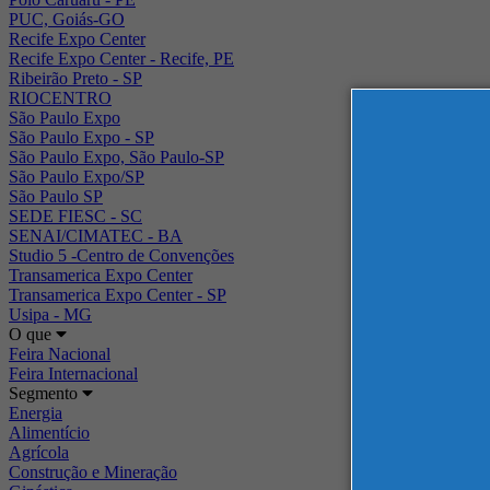
PUC, Goiás-GO
Recife Expo Center
Recife Expo Center - Recife, PE
Ribeirão Preto - SP
RIOCENTRO
São Paulo Expo
São Paulo Expo - SP
São Paulo Expo, São Paulo-SP
São Paulo Expo/SP
São Paulo SP
SEDE FIESC - SC
SENAI/CIMATEC - BA
Studio 5 -Centro de Convenções
Transamerica Expo Center
Transamerica Expo Center - SP
Usipa - MG
O que
Feira Nacional
Feira Internacional
Segmento
Energia
Alimentício
Agrícola
Construção e Mineração