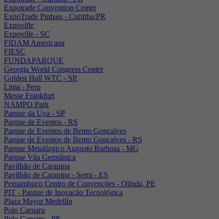
Expotrade Convention Center
ExpoTrade Pinhais - Curitiba/PR
Expoville
Expoville - SC
FIDAM Americana
FIESC
FUNDAPARQUE
Georgia World Congress Center
Golden Hall WTC - SP.
Lima - Peru
Messe Frankfurt
NAMPO Park
Parque da Uva - SP
Parque de Eventos - RS
Parque de Eventos de Bento Gonçalves
Parque de Eventos de Bento Gonçalves - RS
Parque Metalúrgico Augusto Barbosa - MG
Parque Vila Germânica
Pavilhão de Carapina
Pavilhão de Carapina - Serra - ES
Pernambuco Centro de Convenções - Olinda, PE
PIT - Parque de Inovação Tecnológica
Plaza Mayor Medellín
Polo Caruaru
Polo Caruaru - PE