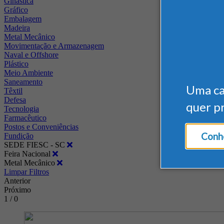
Ginástica
Gráfico
Embalagem
Madeira
Metal Mecânico
Movimentação e Armazenagem
Naval e Offshore
Plástico
Meio Ambiente
Saneamento
Uma c
Têxtil
Defesa
quer p
Tecnologia
Farmacêutico
Postos e Conveniências
Conhe
Fundição
SEDE FIESC - SC
Feira Nacional
Metal Mecânico
Limpar Filtros
Anterior
Próximo
1 / 0