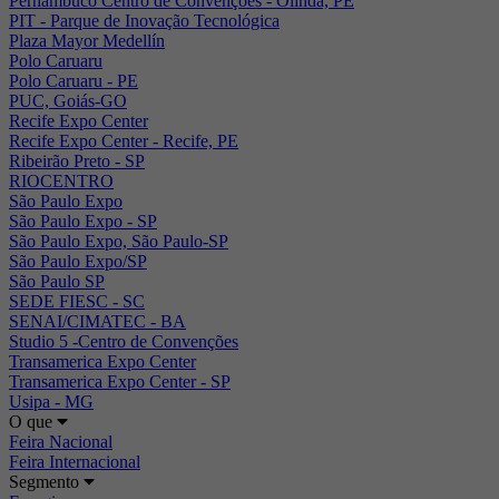
Pernambuco Centro de Convenções - Olinda, PE
PIT - Parque de Inovação Tecnológica
Plaza Mayor Medellín
Polo Caruaru
Polo Caruaru - PE
PUC, Goiás-GO
Recife Expo Center
Recife Expo Center - Recife, PE
Ribeirão Preto - SP
RIOCENTRO
São Paulo Expo
São Paulo Expo - SP
São Paulo Expo, São Paulo-SP
São Paulo Expo/SP
São Paulo SP
SEDE FIESC - SC
SENAI/CIMATEC - BA
Studio 5 -Centro de Convenções
Transamerica Expo Center
Transamerica Expo Center - SP
Usipa - MG
O que
Feira Nacional
Feira Internacional
Segmento