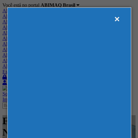
Você está no portal
ABIMAQ Brasil
ABIMAQ Brasil
ABIMAQ Minas Gerais
ABIMAQ Norte-Nordeste
ABIMAQ Paraná
ABIMAQ Piracicaba
ABIMAQ Ribeirão Preto
ABIMAQ Rio de Janeiro
ABIMAQ Rio Grande do Sul
ABIMAQ Santa Catarina
ABIMAQ São Paulo
ABIMAQ Vale do Paraíba
Escritório de Relações Governamentais
Login
Quero me associar
Sobre
Nossos Serviços
Agenda
Feiras
Cursos
Academia
Blog
Imprensa
Contato
Feiras - RIOCENTRO - Feira
Nacional - Metal Mecânico