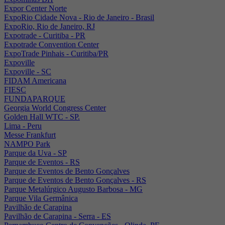
Expor Center Norte
ExpoRio Cidade Nova - Rio de Janeiro - Brasil
ExpoRio, Rio de Janeiro, RJ
Expotrade - Curitiba - PR
Expotrade Convention Center
ExpoTrade Pinhais - Curitiba/PR
Expoville
Expoville - SC
FIDAM Americana
FIESC
FUNDAPARQUE
Georgia World Congress Center
Golden Hall WTC - SP.
Lima - Peru
Messe Frankfurt
NAMPO Park
Parque da Uva - SP
Parque de Eventos - RS
Parque de Eventos de Bento Gonçalves
Parque de Eventos de Bento Gonçalves - RS
Parque Metalúrgico Augusto Barbosa - MG
Parque Vila Germânica
Pavilhão de Carapina
Pavilhão de Carapina - Serra - ES