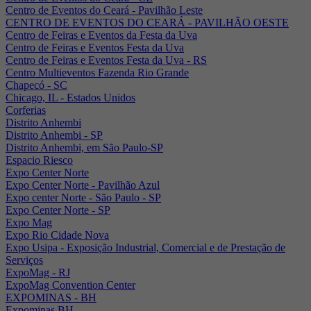
Centro de Eventos do Ceará - Pavilhão Leste
CENTRO DE EVENTOS DO CEARÁ - PAVILHÃO OESTE
Centro de Feiras e Eventos da Festa da Uva
Centro de Feiras e Eventos Festa da Uva
Centro de Feiras e Eventos Festa da Uva - RS
Centro Multieventos Fazenda Rio Grande
Chapecó - SC
Chicago, IL - Estados Unidos
Corferias
Distrito Anhembi
Distrito Anhembi - SP
Distrito Anhembi, em São Paulo-SP
Espacio Riesco
Expo Center Norte
Expo Center Norte - Pavilhão Azul
Expo center Norte - São Paulo - SP
Expo Center Norte - SP
Expo Mag
Expo Rio Cidade Nova
Expo Usipa - Exposição Industrial, Comercial e de Prestação de
Serviços
ExpoMag - RJ
ExpoMag Convention Center
EXPOMINAS - BH
Expominas BH