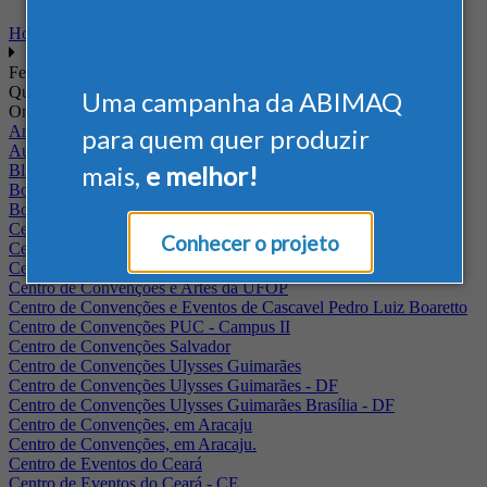
Home
Feiras
Quando
Uma campanha da ABIMAQ
Onde
Arena Jaguariuna
para quem quer produzir
Auditório Albano Franco - FIEPA
mais,
e melhor!
Blumenau - SC
BolognaFiere
Boulevard Olimpico - RJ
Centro Internacional de Convenções do Brasil, em Brasília
Conhecer o projeto
Centro de Convenções - SE
Centro de Convenções de Pernambuco - PE
Centro de Convenções e Artes da UFOP
Centro de Convenções e Eventos de Cascavel Pedro Luiz Boaretto
Centro de Convenções PUC - Campus II
Centro de Convenções Salvador
Centro de Convenções Ulysses Guimarães
Centro de Convenções Ulysses Guimarães - DF
Centro de Convenções Ulysses Guimarães Brasília - DF
Centro de Convenções, em Aracaju
Centro de Convenções, em Aracaju.
Centro de Eventos do Ceará
Centro de Eventos do Ceará - CE