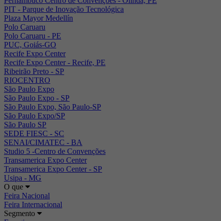
Pernambuco Centro de Convenções - Olinda, PE
PIT - Parque de Inovação Tecnológica
Plaza Mayor Medellín
Polo Caruaru
Polo Caruaru - PE
PUC, Goiás-GO
Recife Expo Center
Recife Expo Center - Recife, PE
Ribeirão Preto - SP
RIOCENTRO
São Paulo Expo
São Paulo Expo - SP
São Paulo Expo, São Paulo-SP
São Paulo Expo/SP
São Paulo SP
SEDE FIESC - SC
SENAI/CIMATEC - BA
Studio 5 -Centro de Convenções
Transamerica Expo Center
Transamerica Expo Center - SP
Usipa - MG
O que
Feira Nacional
Feira Internacional
Segmento