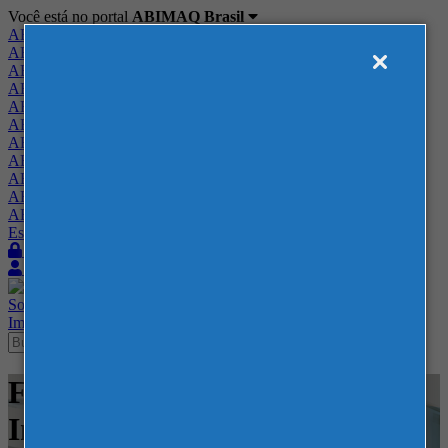
Você está no portal
ABIMAQ Brasil
ABIMAQ Brasil
ABIMAQ Minas Gerais
ABIMAQ Norte-Nordeste
ABIMAQ Paraná
ABIMAQ Piracicaba
ABIMAQ Ribeirão Preto
ABIMAQ Rio de Janeiro
ABIMAQ Rio Grande do Sul
ABIMAQ Santa Catarina
ABIMAQ São Paulo
ABIMAQ Vale do Paraíba
Escritório de Relações Governamentais
Login
Quero me associar
Sobre
Nossos Serviços
Agenda
Feiras
Cursos
Academia
Blog
Imprensa
Contato
Feiras - RIOCENTRO - Feira
Internacional - Saneamento