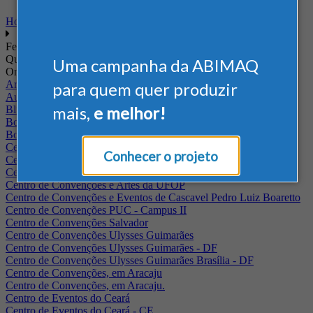
Home
Feiras
Quando
Uma campanha da ABIMAQ
Onde
Arena Jaguariuna
para quem quer produzir
Auditório Albano Franco - FIEPA
mais,
e melhor!
Blumenau - SC
BolognaFiere
Boulevard Olimpico - RJ
Centro Internacional de Convenções do Brasil, em Brasília
Conhecer o projeto
Centro de Convenções - SE
Centro de Convenções de Pernambuco - PE
Centro de Convenções e Artes da UFOP
Centro de Convenções e Eventos de Cascavel Pedro Luiz Boaretto
Centro de Convenções PUC - Campus II
Centro de Convenções Salvador
Centro de Convenções Ulysses Guimarães
Centro de Convenções Ulysses Guimarães - DF
Centro de Convenções Ulysses Guimarães Brasília - DF
Centro de Convenções, em Aracaju
Centro de Convenções, em Aracaju.
Centro de Eventos do Ceará
Centro de Eventos do Ceará - CE