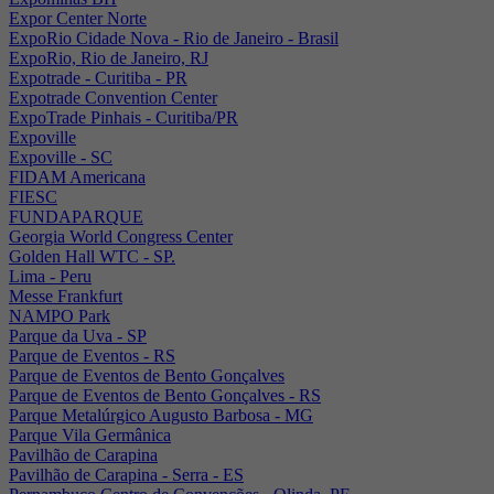
Expor Center Norte
ExpoRio Cidade Nova - Rio de Janeiro - Brasil
ExpoRio, Rio de Janeiro, RJ
Expotrade - Curitiba - PR
Expotrade Convention Center
ExpoTrade Pinhais - Curitiba/PR
Expoville
Expoville - SC
FIDAM Americana
FIESC
FUNDAPARQUE
Georgia World Congress Center
Golden Hall WTC - SP.
Lima - Peru
Messe Frankfurt
NAMPO Park
Parque da Uva - SP
Parque de Eventos - RS
Parque de Eventos de Bento Gonçalves
Parque de Eventos de Bento Gonçalves - RS
Parque Metalúrgico Augusto Barbosa - MG
Parque Vila Germânica
Pavilhão de Carapina
Pavilhão de Carapina - Serra - ES