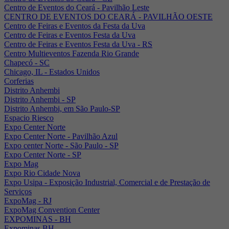
Centro de Eventos do Ceará - Pavilhão Leste
CENTRO DE EVENTOS DO CEARÁ - PAVILHÃO OESTE
Centro de Feiras e Eventos da Festa da Uva
Centro de Feiras e Eventos Festa da Uva
Centro de Feiras e Eventos Festa da Uva - RS
Centro Multieventos Fazenda Rio Grande
Chapecó - SC
Chicago, IL - Estados Unidos
Corferias
Distrito Anhembi
Distrito Anhembi - SP
Distrito Anhembi, em São Paulo-SP
Espacio Riesco
Expo Center Norte
Expo Center Norte - Pavilhão Azul
Expo center Norte - São Paulo - SP
Expo Center Norte - SP
Expo Mag
Expo Rio Cidade Nova
Expo Usipa - Exposição Industrial, Comercial e de Prestação de
Serviços
ExpoMag - RJ
ExpoMag Convention Center
EXPOMINAS - BH
Expominas BH