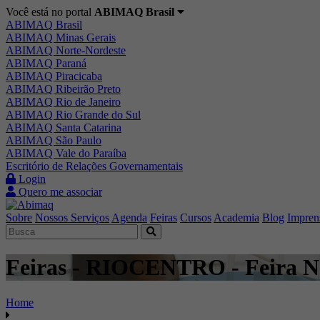
Você está no portal
ABIMAQ Brasil
ABIMAQ Brasil
ABIMAQ Minas Gerais
ABIMAQ Norte-Nordeste
ABIMAQ Paraná
ABIMAQ Piracicaba
ABIMAQ Ribeirão Preto
ABIMAQ Rio de Janeiro
ABIMAQ Rio Grande do Sul
ABIMAQ Santa Catarina
ABIMAQ São Paulo
ABIMAQ Vale do Paraíba
Escritório de Relações Governamentais
Login
Quero me associar
Sobre
Nossos Serviços
Agenda
Feiras
Cursos
Academia
Blog
Impren
Feiras - RIOCENTRO - Feira Na
Home