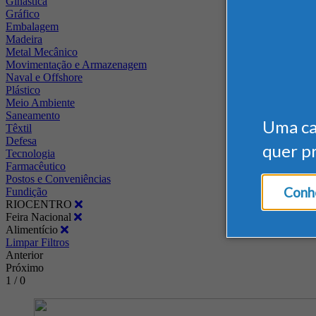
Ginástica
Gráfico
Embalagem
Madeira
Metal Mecânico
Movimentação e Armazenagem
Naval e Offshore
Plástico
Meio Ambiente
Saneamento
Uma c
Têxtil
Defesa
quer p
Tecnologia
Farmacêutico
Postos e Conveniências
Conhe
Fundição
RIOCENTRO
Feira Nacional
Alimentício
Limpar Filtros
Anterior
Próximo
1 / 0