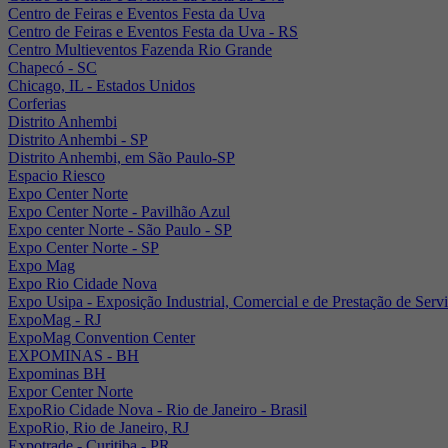
Centro de Feiras e Eventos Festa da Uva
Centro de Feiras e Eventos Festa da Uva - RS
Centro Multieventos Fazenda Rio Grande
Chapecó - SC
Chicago, IL - Estados Unidos
Corferias
Distrito Anhembi
Distrito Anhembi - SP
Distrito Anhembi, em São Paulo-SP
Espacio Riesco
Expo Center Norte
Expo Center Norte - Pavilhão Azul
Expo center Norte - São Paulo - SP
Expo Center Norte - SP
Expo Mag
Expo Rio Cidade Nova
Expo Usipa - Exposição Industrial, Comercial e de Prestação de Serv
ExpoMag - RJ
ExpoMag Convention Center
EXPOMINAS - BH
Expominas BH
Expor Center Norte
ExpoRio Cidade Nova - Rio de Janeiro - Brasil
ExpoRio, Rio de Janeiro, RJ
Expotrade - Curitiba - PR