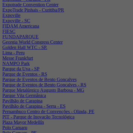
Expotrade Convention Center
ExpoTrade Pinhais - Curitiba/PR
Expoville
Expoville - SC
FIDAM Americana
FIESC
FUNDAPARQUE
Georgia World Congress Center
Golden Hall WTC - SP.
Lima - Peru
Messe Frankfurt
NAMPO Park
Parque da Uva - SP
Parque de Eventos - RS
Parque de Eventos de Bento Gonçalves
Parque de Eventos de Bento Gonçalves - RS
Parque Metalúrgico Augusto Barbosa - MG
Parque Vila Germânica
Pavilhão de Carapina
Pavilhão de Carapina - Serra - ES
Pernambuco Centro de Convenções - Olinda, PE
PIT - Parque de Inovação Tecnológica
Plaza Mayor Medellín
Polo Caruaru
Polo Caruaru - PE