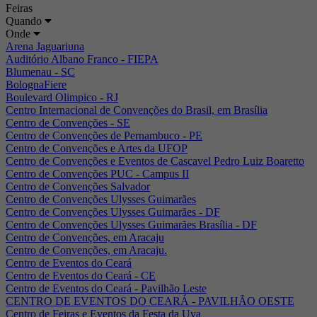
Feiras
Quando
Onde
Arena Jaguariuna
Auditório Albano Franco - FIEPA
Blumenau - SC
BolognaFiere
Boulevard Olimpico - RJ
Centro Internacional de Convenções do Brasil, em Brasília
Centro de Convenções - SE
Centro de Convenções de Pernambuco - PE
Centro de Convenções e Artes da UFOP
Centro de Convenções e Eventos de Cascavel Pedro Luiz Boaretto
Centro de Convenções PUC - Campus II
Centro de Convenções Salvador
Centro de Convenções Ulysses Guimarães
Centro de Convenções Ulysses Guimarães - DF
Centro de Convenções Ulysses Guimarães Brasília - DF
Centro de Convenções, em Aracaju
Centro de Convenções, em Aracaju.
Centro de Eventos do Ceará
Centro de Eventos do Ceará - CE
Centro de Eventos do Ceará - Pavilhão Leste
CENTRO DE EVENTOS DO CEARÁ - PAVILHÃO OESTE
Centro de Feiras e Eventos da Festa da Uva