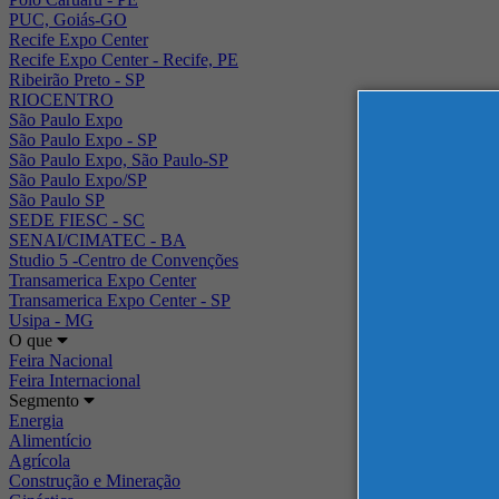
PUC, Goiás-GO
Recife Expo Center
Recife Expo Center - Recife, PE
Ribeirão Preto - SP
RIOCENTRO
São Paulo Expo
São Paulo Expo - SP
São Paulo Expo, São Paulo-SP
São Paulo Expo/SP
São Paulo SP
SEDE FIESC - SC
SENAI/CIMATEC - BA
Studio 5 -Centro de Convenções
Transamerica Expo Center
Transamerica Expo Center - SP
Usipa - MG
O que
Feira Nacional
Feira Internacional
Segmento
Energia
Alimentício
Agrícola
Construção e Mineração