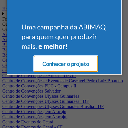
Home
Feiras
Quando
Uma campanha da ABIMAQ
Onde
Arena Jaguariuna
para quem quer produzir
Auditório Albano Franco - FIEPA
mais,
e melhor!
Blumenau - SC
BolognaFiere
Boulevard Olimpico - RJ
Centro Internacional de Convenções do Brasil, em Brasília
Conhecer o projeto
Centro de Convenções - SE
Centro de Convenções de Pernambuco - PE
Centro de Convenções e Artes da UFOP
Centro de Convenções e Eventos de Cascavel Pedro Luiz Boaretto
Centro de Convenções PUC - Campus II
Centro de Convenções Salvador
Centro de Convenções Ulysses Guimarães
Centro de Convenções Ulysses Guimarães - DF
Centro de Convenções Ulysses Guimarães Brasília - DF
Centro de Convenções, em Aracaju
Centro de Convenções, em Aracaju.
Centro de Eventos do Ceará
Centro de Eventos do Ceará - CE