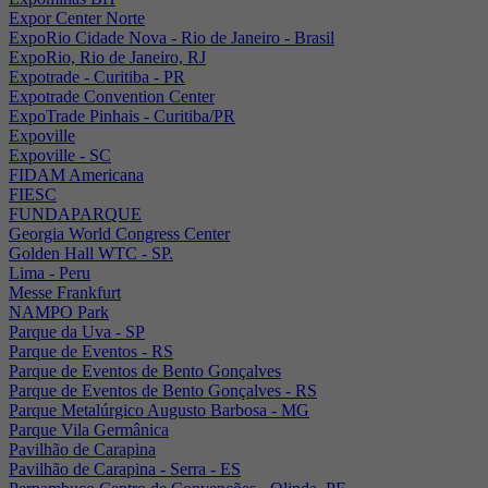
Expor Center Norte
ExpoRio Cidade Nova - Rio de Janeiro - Brasil
ExpoRio, Rio de Janeiro, RJ
Expotrade - Curitiba - PR
Expotrade Convention Center
ExpoTrade Pinhais - Curitiba/PR
Expoville
Expoville - SC
FIDAM Americana
FIESC
FUNDAPARQUE
Georgia World Congress Center
Golden Hall WTC - SP.
Lima - Peru
Messe Frankfurt
NAMPO Park
Parque da Uva - SP
Parque de Eventos - RS
Parque de Eventos de Bento Gonçalves
Parque de Eventos de Bento Gonçalves - RS
Parque Metalúrgico Augusto Barbosa - MG
Parque Vila Germânica
Pavilhão de Carapina
Pavilhão de Carapina - Serra - ES