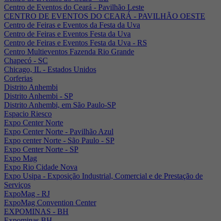
Centro de Eventos do Ceará - Pavilhão Leste
CENTRO DE EVENTOS DO CEARÁ - PAVILHÃO OESTE
Centro de Feiras e Eventos da Festa da Uva
Centro de Feiras e Eventos Festa da Uva
Centro de Feiras e Eventos Festa da Uva - RS
Centro Multieventos Fazenda Rio Grande
Chapecó - SC
Chicago, IL - Estados Unidos
Corferias
Distrito Anhembi
Distrito Anhembi - SP
Distrito Anhembi, em São Paulo-SP
Espacio Riesco
Expo Center Norte
Expo Center Norte - Pavilhão Azul
Expo center Norte - São Paulo - SP
Expo Center Norte - SP
Expo Mag
Expo Rio Cidade Nova
Expo Usipa - Exposição Industrial, Comercial e de Prestação de
Serviços
ExpoMag - RJ
ExpoMag Convention Center
EXPOMINAS - BH
Expominas BH