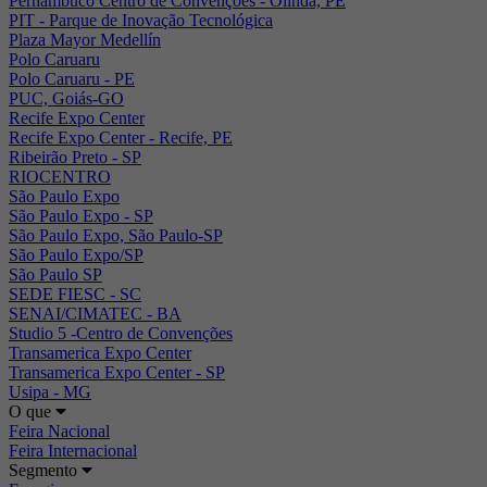
Pernambuco Centro de Convenções - Olinda, PE
PIT - Parque de Inovação Tecnológica
Plaza Mayor Medellín
Polo Caruaru
Polo Caruaru - PE
PUC, Goiás-GO
Recife Expo Center
Recife Expo Center - Recife, PE
Ribeirão Preto - SP
RIOCENTRO
São Paulo Expo
São Paulo Expo - SP
São Paulo Expo, São Paulo-SP
São Paulo Expo/SP
São Paulo SP
SEDE FIESC - SC
SENAI/CIMATEC - BA
Studio 5 -Centro de Convenções
Transamerica Expo Center
Transamerica Expo Center - SP
Usipa - MG
O que
Feira Nacional
Feira Internacional
Segmento