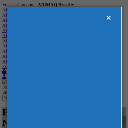
Você está no portal
ABIMAQ Brasil
ABIMAQ Brasil
ABIMAQ Minas Gerais
ABIMAQ Norte-Nordeste
ABIMAQ Paraná
ABIMAQ Piracicaba
ABIMAQ Ribeirão Preto
ABIMAQ Rio de Janeiro
ABIMAQ Rio Grande do Sul
ABIMAQ Santa Catarina
ABIMAQ São Paulo
ABIMAQ Vale do Paraíba
Escritório de Relações Governamentais
Login
Quero me associar
Sobre
Nossos Serviços
Agenda
Feiras
Cursos
Academia
Blog
Imprensa
Contato
Feiras - Polo Caruaru - Feira
Nacional - Agrícola