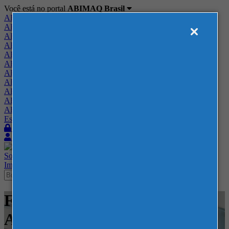
Você está no portal
ABIMAQ Brasil
ABIMAQ Brasil
ABIMAQ Minas Gerais
ABIMAQ Norte-Nordeste
ABIMAQ Paraná
ABIMAQ Piracicaba
ABIMAQ Ribeirão Preto
ABIMAQ Rio de Janeiro
ABIMAQ Rio Grande do Sul
ABIMAQ Santa Catarina
ABIMAQ São Paulo
ABIMAQ Vale do Paraíba
Escritório de Relações Governamentais
Login
Quero me associar
Sobre
Nossos Serviços
Agenda
Feiras
Cursos
Academia
Blog
Imprensa
Contato
Feiras - Feira Nacional -
Agrícola