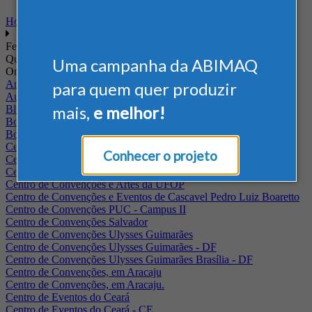
Home
Feiras
Quando
Uma campanha da ABIMAQ
Onde
Arena Jaguariuna
para quem quer produzir
Auditório Albano Franco - FIEPA
mais,
e melhor!
Blumenau - SC
BolognaFiere
Boulevard Olimpico - RJ
Centro Internacional de Convenções do Brasil, em Brasília
Conhecer o projeto
Centro de Convenções - SE
Centro de Convenções de Pernambuco - PE
Centro de Convenções e Artes da UFOP
Centro de Convenções e Eventos de Cascavel Pedro Luiz Boaretto
Centro de Convenções PUC - Campus II
Centro de Convenções Salvador
Centro de Convenções Ulysses Guimarães
Centro de Convenções Ulysses Guimarães - DF
Centro de Convenções Ulysses Guimarães Brasília - DF
Centro de Convenções, em Aracaju
Centro de Convenções, em Aracaju.
Centro de Eventos do Ceará
Centro de Eventos do Ceará - CE