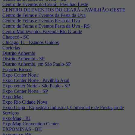
Centro de Eventos do Ceará - Pavilhão Leste
CENTRO DE EVENTOS DO CEARÁ - PAVILHÃO OESTE
Centro de Feiras e Eventos da Festa da Uva
Centro de Feiras e Eventos Festa da Uva
Centro de Feiras e Eventos Festa da Uva - RS
Centro Multieventos Fazenda Rio Grande
Chapecó - SC
Chicago, IL - Estados Unidos
Corferias
Distrito Anhembi
Distrito Anhembi - SP
Distrito Anhembi, em São Paulo-SP
Espacio Riesco
Expo Center Norte
Expo Center Norte - Pavilhão Azul
Expo center Norte - São Paulo - SP
Expo Center Norte - SP
Expo Mag
Expo Rio Cidade Nova
Expo Usipa - Exposição Industrial, Comercial e de Prestação de
Serviços
ExpoMag - RJ
ExpoMag Convention Center
EXPOMINAS - BH
Expominas BH