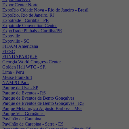
Expor Center Norte
ExpoRio Cidade Nova - Rio de Janeiro - Brasil
ExpoRio, Rio de Janeiro, RJ
Expotrade - Curitiba - PR
Expotrade Convention Center
ExpoTrade Pinhais - Curitiba/PR
Expoville
Expoville - SC
FIDAM Americana
FIESC
FUNDAPARQUE
Georgia World Congress Center
Golden Hall WTC - SP.
Lima - Peru
Messe Frankfurt
NAMPO Park
Parque da Uva - SP
Parque de Eventos - RS
Parque de Eventos de Bento Gonçalves
Parque de Eventos de Bento Gonçalves - RS
Parque Metalúrgico Augusto Barbosa - MG
Parque Vila Germânica
Pavilhão de Carapina
Pavilhão de Carapina - Serra - ES