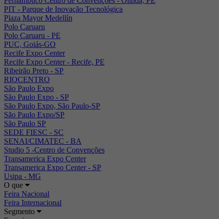
Pernambuco Centro de Convenções - Olinda, PE
PIT - Parque de Inovação Tecnológica
Plaza Mayor Medellín
Polo Caruaru
Polo Caruaru - PE
PUC, Goiás-GO
Recife Expo Center
Recife Expo Center - Recife, PE
Ribeirão Preto - SP
RIOCENTRO
São Paulo Expo
São Paulo Expo - SP
São Paulo Expo, São Paulo-SP
São Paulo Expo/SP
São Paulo SP
SEDE FIESC - SC
SENAI/CIMATEC - BA
Studio 5 -Centro de Convenções
Transamerica Expo Center
Transamerica Expo Center - SP
Usipa - MG
O que
Feira Nacional
Feira Internacional
Segmento