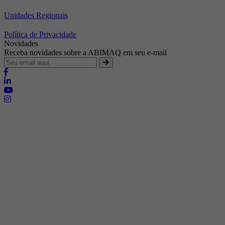
Unidades Regionais
Política de Privacidade
Novidades
Receba novidades sobre a ABIMAQ em seu e-mail
Brasília - Distrito Federal
Endereço:
SHIS - QI 11 - Bloco "S"
E-mail:
relgov@abimaq.org.br
Belo Horizonte - Minas Gerais
Endereço:
Av. Getúlio Vargas, 446 Sala 701 - Bairro: Funcionários
Telefone:
(31) 3281-9518
Celular:
(31) 98364-9534
E-mail:
srmg@abimaq.org.br