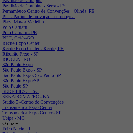
Pavilhão de Carapina
Pavilhão de Carapina - Serra - ES
Pernambuco Centro de Convenções - Olinda, PE
PIT - Parque de Inovação Tecnológica
Plaza Mayor Medellín
Polo Caruaru
Polo Caruaru - PE
PUC, Goiás-GO
Recife Expo Center
Recife Expo Center - Recife, PE
Ribeirão Preto - SP
RIOCENTRO
São Paulo Expo
São Paulo Expo - SP
São Paulo Expo, São Paulo-SP
São Paulo Expo/SP
São Paulo SP
SEDE FIESC - SC
SENAI/CIMATEC - BA
Studio 5 -Centro de Convenções
Transamerica Expo Center
Transamerica Expo Center - SP
Usipa - MG
O que
Feira Nacional