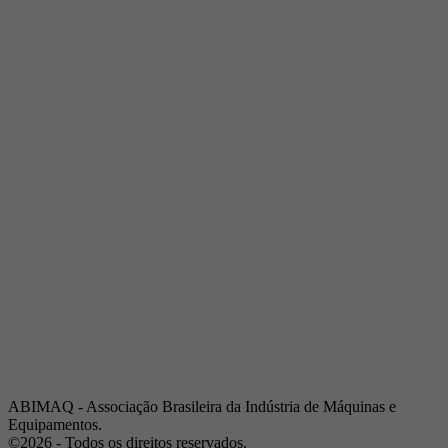
Telefone:
(19) 3432-2517
Celular:
(19) 97128-4664
E-mail:
srpi@abimaq.org.br
Ribeirão Preto - São Paulo
Endereço:
Av. Pres. Vargas, 2001 | Sala 153
Telefone:
(16) 3941-4113
Celular:
(16) 9 9734-2810
São José dos Campos - São Paulo
Endereço:
Estrada Dr. Altino Bondesan, 500 | Sala 112
Telefone:
(12) 3939-5733
Celular:
(12) 99614-6010
E-mail:
srvp@abimaq.org.br
São Paulo - São Paulo
Endereço:
Avenida Jabaquara, 2925
Telefone:
(11) 5582-6311
ABIMAQ - Associação Brasileira da Indústria de Máquinas e
Equipamentos.
©2026 - Todos os direitos reservados.