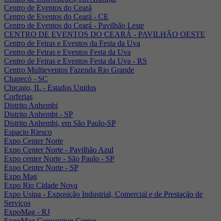
Centro de Eventos do Ceará
Centro de Eventos do Ceará - CE
Centro de Eventos do Ceará - Pavilhão Leste
CENTRO DE EVENTOS DO CEARÁ - PAVILHÃO OESTE
Centro de Feiras e Eventos da Festa da Uva
Centro de Feiras e Eventos Festa da Uva
Centro de Feiras e Eventos Festa da Uva - RS
Centro Multieventos Fazenda Rio Grande
Chapecó - SC
Chicago, IL - Estados Unidos
Corferias
Distrito Anhembi
Distrito Anhembi - SP
Distrito Anhembi, em São Paulo-SP
Espacio Riesco
Expo Center Norte
Expo Center Norte - Pavilhão Azul
Expo center Norte - São Paulo - SP
Expo Center Norte - SP
Expo Mag
Expo Rio Cidade Nova
Expo Usipa - Exposição Industrial, Comercial e de Prestação de
Serviços
ExpoMag - RJ
ExpoMag Convention Center