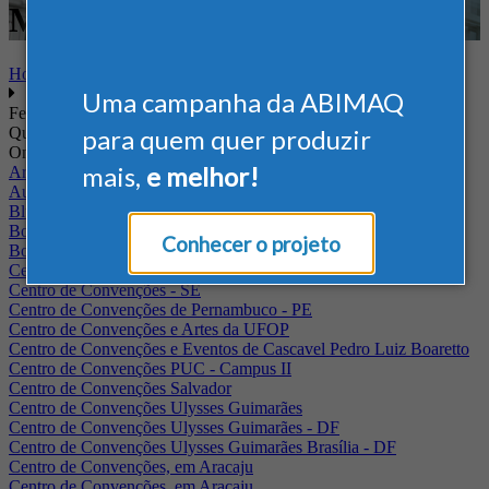
Mecânico
Home
Uma campanha da ABIMAQ
Feiras
Quando
para quem quer produzir
Onde
mais,
e melhor!
Arena Jaguariuna
Auditório Albano Franco - FIEPA
Blumenau - SC
BolognaFiere
Conhecer o projeto
Boulevard Olimpico - RJ
Centro Internacional de Convenções do Brasil, em Brasília
Centro de Convenções - SE
Centro de Convenções de Pernambuco - PE
Centro de Convenções e Artes da UFOP
Centro de Convenções e Eventos de Cascavel Pedro Luiz Boaretto
Centro de Convenções PUC - Campus II
Centro de Convenções Salvador
Centro de Convenções Ulysses Guimarães
Centro de Convenções Ulysses Guimarães - DF
Centro de Convenções Ulysses Guimarães Brasília - DF
Centro de Convenções, em Aracaju
Centro de Convenções, em Aracaju.