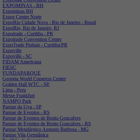
EXPOMINAS - BH
Expominas BH
Expor Center Norte
ExpoRio Cidade Nova - Rio de Janeiro - Brasil
ExpoRio, Rio de Janeiro, RJ
Expotrade - Curitiba - PR
Expotrade Convention Center
ExpoTrade Pinhais - Curitiba/PR
Expoville
Expoville - SC
FIDAM Americana
FIESC
FUNDAPARQUE
Georgia World Congress Center
Golden Hall WTC - SP.
Lima - Peru
Messe Frankfurt
NAMPO Park
Parque da Uva - SP
Parque de Eventos - RS
Parque de Eventos de Bento Gonçalves
Parque de Eventos de Bento Gonçalves - RS
Parque Metalúrgico Augusto Barbosa - MG
Parque Vila Germânica