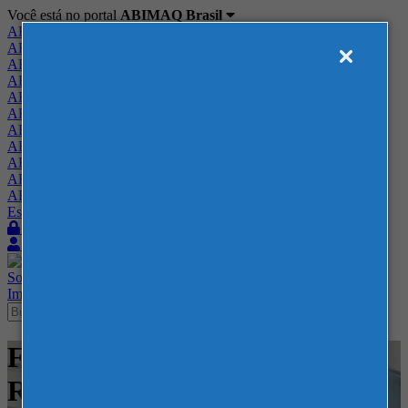
Você está no portal
ABIMAQ Brasil
ABIMAQ Brasil
ABIMAQ Minas Gerais
ABIMAQ Norte-Nordeste
ABIMAQ Paraná
ABIMAQ Piracicaba
ABIMAQ Ribeirão Preto
ABIMAQ Rio de Janeiro
ABIMAQ Rio Grande do Sul
ABIMAQ Santa Catarina
ABIMAQ São Paulo
ABIMAQ Vale do Paraíba
Escritório de Relações Governamentais
Login
Quero me associar
Sobre
Nossos Serviços
Agenda
Feiras
Cursos
Academia
Blog
Imprensa
Contato
Feiras - Parque de Eventos -
RS - Feira Nacional - Metal