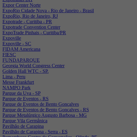
Expor Center Norte
ExpoRio Cidade Nova - Rio de Janeiro - Brasil
ExpoRio, Rio de Janeiro, RJ
Expotrade - Curitiba - PR
Expotrade Convention Center
ExpoTrade Pinhais - Curitiba/PR
Expoville
Expoville - SC
FIDAM Americana
FIESC
FUNDAPARQUE
Georgia World Congress Center
Golden Hall WTC - SP.
Lima - Peru
Messe Frankfurt
NAMPO Park
Parque da Uva - SP
Parque de Eventos - RS
Parque de Eventos de Bento Gonçalves
Parque de Eventos de Bento Gonçalves - RS
Parque Metalúrgico Augusto Barbosa - MG
Parque Vila Germânica
Pavilhão de Carapina
Pavilhão de Carapina - Serra - ES