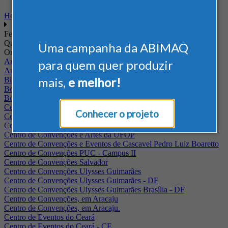
Home
Feiras
Quando
Uma campanha da ABIMAQ
Onde
Arena Jaguariuna
para quem quer produzir
Auditório Albano Franco - FIEPA
mais,
e melhor!
Blumenau - SC
BolognaFiere
Boulevard Olimpico - RJ
Centro Internacional de Convenções do Brasil, em Brasília
Conhecer o projeto
Centro de Convenções - SE
Centro de Convenções de Pernambuco - PE
Centro de Convenções e Artes da UFOP
Centro de Convenções e Eventos de Cascavel Pedro Luiz Boaretto
Centro de Convenções PUC - Campus II
Centro de Convenções Salvador
Centro de Convenções Ulysses Guimarães
Centro de Convenções Ulysses Guimarães - DF
Centro de Convenções Ulysses Guimarães Brasília - DF
Centro de Convenções, em Aracaju
Centro de Convenções, em Aracaju.
Centro de Eventos do Ceará
Centro de Eventos do Ceará - CE