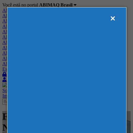
Você está no portal
ABIMAQ Brasil
ABIMAQ Brasil
ABIMAQ Minas Gerais
ABIMAQ Norte-Nordeste
ABIMAQ Paraná
ABIMAQ Piracicaba
ABIMAQ Ribeirão Preto
ABIMAQ Rio de Janeiro
ABIMAQ Rio Grande do Sul
ABIMAQ Santa Catarina
ABIMAQ São Paulo
ABIMAQ Vale do Paraíba
Escritório de Relações Governamentais
Login
Quero me associar
Sobre
Nossos Serviços
Agenda
Feiras
Cursos
Academia
Blog
Imprensa
Contato
Feiras - Lima - Peru - Feira
Nacional - Metal Mecânico