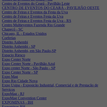
Centro de Eventos do Ceará - Pavilhão Leste
CENTRO DE EVENTOS DO CEARÁ - PAVILHÃO OESTE
Centro de Feiras e Eventos da Festa da Uva
Centro de Feiras e Eventos Festa da Uva
Centro de Feiras e Eventos Festa da Uva - RS
Centro Multieventos Fazenda Rio Grande
Chapecó - SC
Chicago, IL - Estados Unidos
Corferias
Distrito Anhembi
Distrito Anhembi - SP
Distrito Anhembi, em São Paulo-SP
Espacio Riesco
Expo Center Norte
Expo Center Norte - Pavilhão Azul
Expo center Norte - São Paulo - SP
Expo Center Norte - SP
Expo Mag
Expo Rio Cidade Nova
Expo Usipa - Exposição Industrial, Comercial e de Prestação de
Serviços
ExpoMag - RJ
ExpoMag Convention Center
EXPOMINAS - BH
Expominas BH