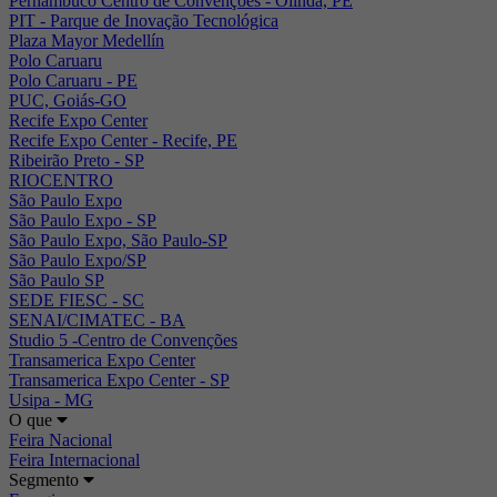
Pernambuco Centro de Convenções - Olinda, PE
PIT - Parque de Inovação Tecnológica
Plaza Mayor Medellín
Polo Caruaru
Polo Caruaru - PE
PUC, Goiás-GO
Recife Expo Center
Recife Expo Center - Recife, PE
Ribeirão Preto - SP
RIOCENTRO
São Paulo Expo
São Paulo Expo - SP
São Paulo Expo, São Paulo-SP
São Paulo Expo/SP
São Paulo SP
SEDE FIESC - SC
SENAI/CIMATEC - BA
Studio 5 -Centro de Convenções
Transamerica Expo Center
Transamerica Expo Center - SP
Usipa - MG
O que
Feira Nacional
Feira Internacional
Segmento