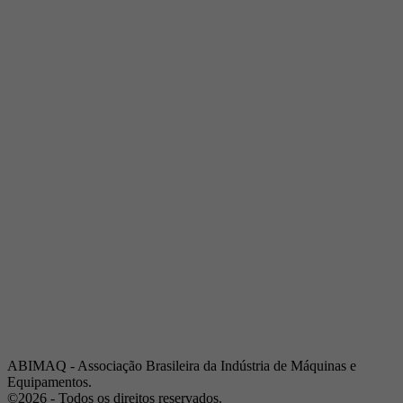
Telefone:
(19) 3432-2517
Celular:
(19) 97128-4664
E-mail:
srpi@abimaq.org.br
Ribeirão Preto - São Paulo
Endereço:
Av. Pres. Vargas, 2001 | Sala 153
Telefone:
(16) 3941-4113
Celular:
(16) 9 9734-2810
São José dos Campos - São Paulo
Endereço:
Estrada Dr. Altino Bondesan, 500 | Sala 112
Telefone:
(12) 3939-5733
Celular:
(12) 99614-6010
E-mail:
srvp@abimaq.org.br
São Paulo - São Paulo
Endereço:
Avenida Jabaquara, 2925
Telefone:
(11) 5582-6311
ABIMAQ - Associação Brasileira da Indústria de Máquinas e
Equipamentos.
©2026 - Todos os direitos reservados.