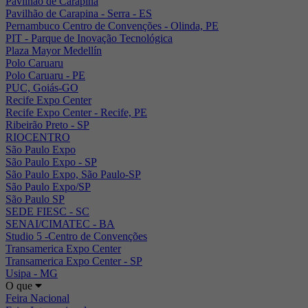
Pavilhão de Carapina
Pavilhão de Carapina - Serra - ES
Pernambuco Centro de Convenções - Olinda, PE
PIT - Parque de Inovação Tecnológica
Plaza Mayor Medellín
Polo Caruaru
Polo Caruaru - PE
PUC, Goiás-GO
Recife Expo Center
Recife Expo Center - Recife, PE
Ribeirão Preto - SP
RIOCENTRO
São Paulo Expo
São Paulo Expo - SP
São Paulo Expo, São Paulo-SP
São Paulo Expo/SP
São Paulo SP
SEDE FIESC - SC
SENAI/CIMATEC - BA
Studio 5 -Centro de Convenções
Transamerica Expo Center
Transamerica Expo Center - SP
Usipa - MG
O que
Feira Nacional