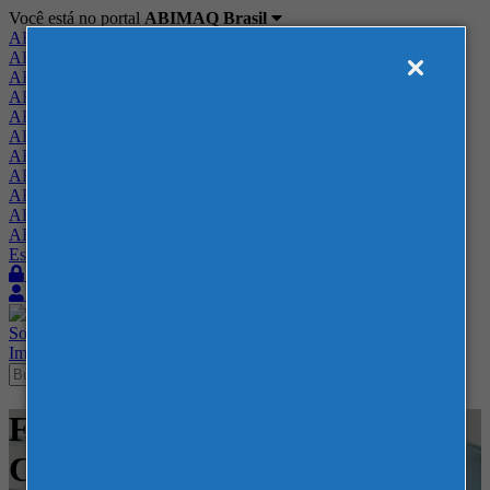
Você está no portal
ABIMAQ Brasil
ABIMAQ Brasil
ABIMAQ Minas Gerais
ABIMAQ Norte-Nordeste
ABIMAQ Paraná
ABIMAQ Piracicaba
ABIMAQ Ribeirão Preto
ABIMAQ Rio de Janeiro
ABIMAQ Rio Grande do Sul
ABIMAQ Santa Catarina
ABIMAQ São Paulo
ABIMAQ Vale do Paraíba
Escritório de Relações Governamentais
Login
Quero me associar
Sobre
Nossos Serviços
Agenda
Feiras
Cursos
Academia
Blog
Imprensa
Contato
Feiras - Georgia World
Congress Center - Feira