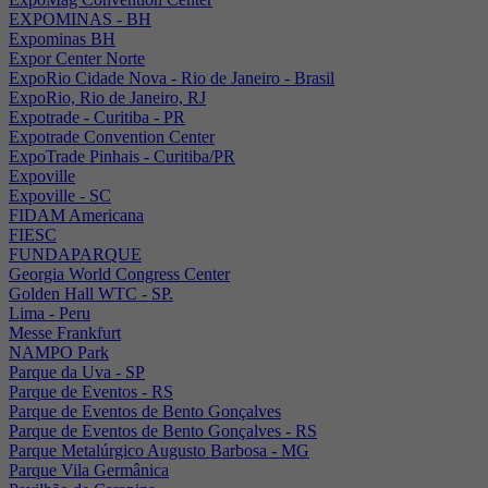
EXPOMINAS - BH
Expominas BH
Expor Center Norte
ExpoRio Cidade Nova - Rio de Janeiro - Brasil
ExpoRio, Rio de Janeiro, RJ
Expotrade - Curitiba - PR
Expotrade Convention Center
ExpoTrade Pinhais - Curitiba/PR
Expoville
Expoville - SC
FIDAM Americana
FIESC
FUNDAPARQUE
Georgia World Congress Center
Golden Hall WTC - SP.
Lima - Peru
Messe Frankfurt
NAMPO Park
Parque da Uva - SP
Parque de Eventos - RS
Parque de Eventos de Bento Gonçalves
Parque de Eventos de Bento Gonçalves - RS
Parque Metalúrgico Augusto Barbosa - MG
Parque Vila Germânica