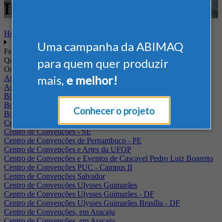
Internacional - Defesa
Home
Uma campanha da ABIMAQ
Feiras
Quando
para quem quer produzir
Onde
mais,
e melhor!
Arena Jaguariuna
Auditório Albano Franco - FIEPA
Blumenau - SC
BolognaFiere
Conhecer o projeto
Boulevard Olimpico - RJ
Centro Internacional de Convenções do Brasil, em Brasília
Centro de Convenções - SE
Centro de Convenções de Pernambuco - PE
Centro de Convenções e Artes da UFOP
Centro de Convenções e Eventos de Cascavel Pedro Luiz Boaretto
Centro de Convenções PUC - Campus II
Centro de Convenções Salvador
Centro de Convenções Ulysses Guimarães
Centro de Convenções Ulysses Guimarães - DF
Centro de Convenções Ulysses Guimarães Brasília - DF
Centro de Convenções, em Aracaju
Centro de Convenções, em Aracaju.