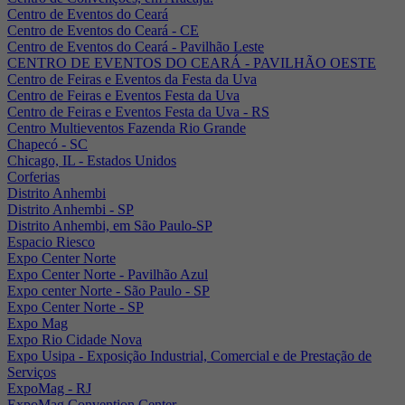
Centro de Eventos do Ceará
Centro de Eventos do Ceará - CE
Centro de Eventos do Ceará - Pavilhão Leste
CENTRO DE EVENTOS DO CEARÁ - PAVILHÃO OESTE
Centro de Feiras e Eventos da Festa da Uva
Centro de Feiras e Eventos Festa da Uva
Centro de Feiras e Eventos Festa da Uva - RS
Centro Multieventos Fazenda Rio Grande
Chapecó - SC
Chicago, IL - Estados Unidos
Corferias
Distrito Anhembi
Distrito Anhembi - SP
Distrito Anhembi, em São Paulo-SP
Espacio Riesco
Expo Center Norte
Expo Center Norte - Pavilhão Azul
Expo center Norte - São Paulo - SP
Expo Center Norte - SP
Expo Mag
Expo Rio Cidade Nova
Expo Usipa - Exposição Industrial, Comercial e de Prestação de
Serviços
ExpoMag - RJ
ExpoMag Convention Center