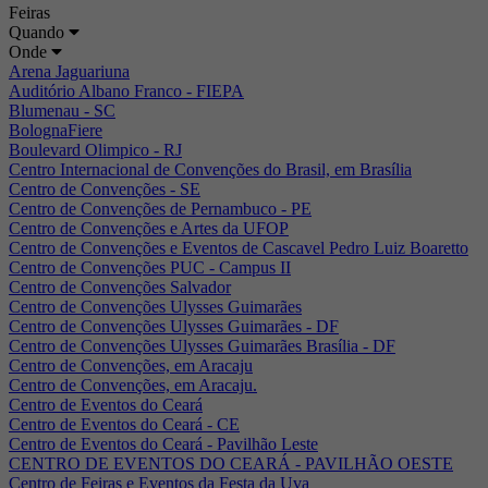
Feiras
Quando
Onde
Arena Jaguariuna
Auditório Albano Franco - FIEPA
Blumenau - SC
BolognaFiere
Boulevard Olimpico - RJ
Centro Internacional de Convenções do Brasil, em Brasília
Centro de Convenções - SE
Centro de Convenções de Pernambuco - PE
Centro de Convenções e Artes da UFOP
Centro de Convenções e Eventos de Cascavel Pedro Luiz Boaretto
Centro de Convenções PUC - Campus II
Centro de Convenções Salvador
Centro de Convenções Ulysses Guimarães
Centro de Convenções Ulysses Guimarães - DF
Centro de Convenções Ulysses Guimarães Brasília - DF
Centro de Convenções, em Aracaju
Centro de Convenções, em Aracaju.
Centro de Eventos do Ceará
Centro de Eventos do Ceará - CE
Centro de Eventos do Ceará - Pavilhão Leste
CENTRO DE EVENTOS DO CEARÁ - PAVILHÃO OESTE
Centro de Feiras e Eventos da Festa da Uva