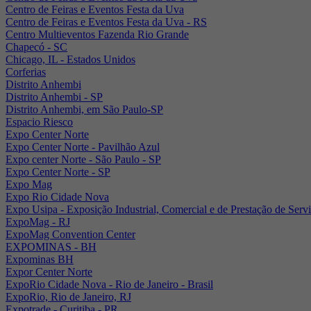
Centro de Feiras e Eventos Festa da Uva
Centro de Feiras e Eventos Festa da Uva - RS
Centro Multieventos Fazenda Rio Grande
Chapecó - SC
Chicago, IL - Estados Unidos
Corferias
Distrito Anhembi
Distrito Anhembi - SP
Distrito Anhembi, em São Paulo-SP
Espacio Riesco
Expo Center Norte
Expo Center Norte - Pavilhão Azul
Expo center Norte - São Paulo - SP
Expo Center Norte - SP
Expo Mag
Expo Rio Cidade Nova
Expo Usipa - Exposição Industrial, Comercial e de Prestação de Serv
ExpoMag - RJ
ExpoMag Convention Center
EXPOMINAS - BH
Expominas BH
Expor Center Norte
ExpoRio Cidade Nova - Rio de Janeiro - Brasil
ExpoRio, Rio de Janeiro, RJ
Expotrade - Curitiba - PR