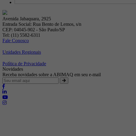
Avenida Jabaquara, 2925
Entrada Social: Rua Bento de Lemos, s/n
CEP: 04045-902 - São Paulo/SP
Tel: (11) 5582-6311
Fale Conosco
Unidades Regionais
Política de Privacidade
Novidades
Receba novidades sobre a ABIMAQ em seu e-mail
Brasília - Distrito Federal
Endereço:
SHIS - QI 11 - Bloco "S"
E-mail:
relgov@abimaq.org.br