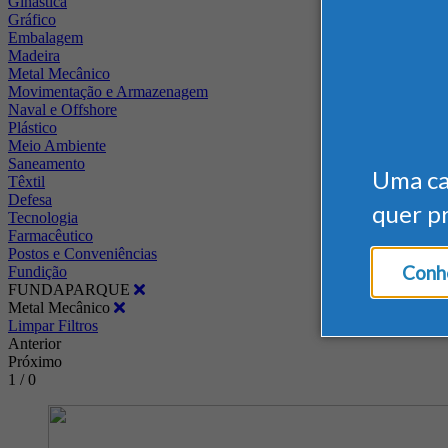
Ginástica
Gráfico
Embalagem
Madeira
Metal Mecânico
Movimentação e Armazenagem
Naval e Offshore
Plástico
Meio Ambiente
Saneamento
Uma c
Têxtil
Defesa
quer p
Tecnologia
Farmacêutico
Postos e Conveniências
Conhe
Fundição
FUNDAPARQUE
Metal Mecânico
Limpar Filtros
Anterior
Próximo
1 / 0