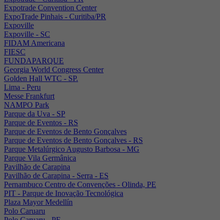
Expotrade Convention Center
ExpoTrade Pinhais - Curitiba/PR
Expoville
Expoville - SC
FIDAM Americana
FIESC
FUNDAPARQUE
Georgia World Congress Center
Golden Hall WTC - SP.
Lima - Peru
Messe Frankfurt
NAMPO Park
Parque da Uva - SP
Parque de Eventos - RS
Parque de Eventos de Bento Gonçalves
Parque de Eventos de Bento Gonçalves - RS
Parque Metalúrgico Augusto Barbosa - MG
Parque Vila Germânica
Pavilhão de Carapina
Pavilhão de Carapina - Serra - ES
Pernambuco Centro de Convenções - Olinda, PE
PIT - Parque de Inovação Tecnológica
Plaza Mayor Medellín
Polo Caruaru
Polo Caruaru - PE