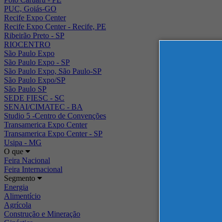
PUC, Goiás-GO
Recife Expo Center
Recife Expo Center - Recife, PE
Ribeirão Preto - SP
RIOCENTRO
São Paulo Expo
São Paulo Expo - SP
São Paulo Expo, São Paulo-SP
São Paulo Expo/SP
São Paulo SP
SEDE FIESC - SC
SENAI/CIMATEC - BA
Studio 5 -Centro de Convenções
Transamerica Expo Center
Transamerica Expo Center - SP
Usipa - MG
O que
Feira Nacional
Feira Internacional
Segmento
Energia
Alimentício
Agrícola
Construção e Mineração