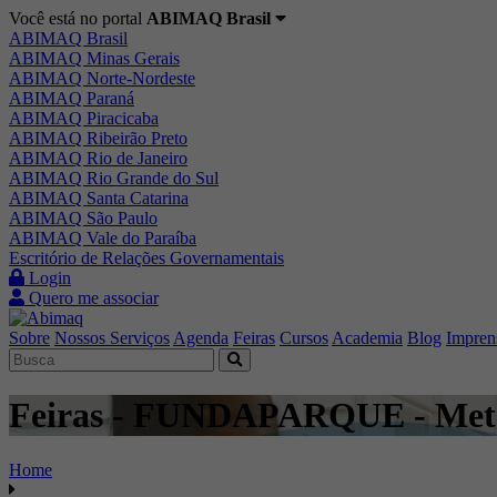
Você está no portal
ABIMAQ Brasil
ABIMAQ Brasil
ABIMAQ Minas Gerais
ABIMAQ Norte-Nordeste
ABIMAQ Paraná
ABIMAQ Piracicaba
ABIMAQ Ribeirão Preto
ABIMAQ Rio de Janeiro
ABIMAQ Rio Grande do Sul
ABIMAQ Santa Catarina
ABIMAQ São Paulo
ABIMAQ Vale do Paraíba
Escritório de Relações Governamentais
Login
Quero me associar
Sobre
Nossos Serviços
Agenda
Feiras
Cursos
Academia
Blog
Impren
Feiras - FUNDAPARQUE - Met
Home