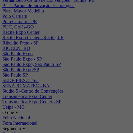
Pernambuco Centro de Convenções - Olinda, PE
PIT - Parque de Inovação Tecnológica
Plaza Mayor Medellín
Polo Caruaru
Polo Caruaru - PE
PUC, Goiás-GO
Recife Expo Center
Recife Expo Center - Recife, PE
Ribeirão Preto - SP
RIOCENTRO
São Paulo Expo
São Paulo Expo - SP
São Paulo Expo, São Paulo-SP
São Paulo Expo/SP
São Paulo SP
SEDE FIESC - SC
SENAI/CIMATEC - BA
Studio 5 -Centro de Convenções
Transamerica Expo Center
Transamerica Expo Center - SP
Usipa - MG
O que
Feira Nacional
Feira Internacional
Segmento