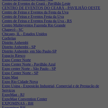
Centro de Eventos do Ceará - Pavilhão Leste
CENTRO DE EVENTOS DO CEARÁ - PAVILHÃO OESTE
Centro de Feiras e Eventos da Festa da Uva
Centro de Feiras e Eventos Festa da Uva
Centro de Feiras e Eventos Festa da Uva - RS
Centro Multieventos Fazenda Rio Grande
Chapecó - SC
Chicago, IL - Estados Unidos
Corferias
Distrito Anhembi
Distrito Anhembi - SP
Distrito Anhembi, em São Paulo-SP
Espacio Riesco
Expo Center Norte
Expo Center Norte - Pavilhão Azul
Expo center Norte - São Paulo - SP
Expo Center Norte - SP
Expo Mag
Expo Rio Cidade Nova
Expo Usipa - Exposição Industrial, Comercial e de Prestação de
Serviços
ExpoMag - RJ
ExpoMag Convention Center
EXPOMINAS - BH
Expominas BH