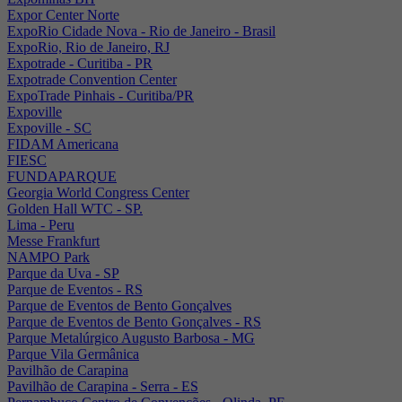
Expor Center Norte
ExpoRio Cidade Nova - Rio de Janeiro - Brasil
ExpoRio, Rio de Janeiro, RJ
Expotrade - Curitiba - PR
Expotrade Convention Center
ExpoTrade Pinhais - Curitiba/PR
Expoville
Expoville - SC
FIDAM Americana
FIESC
FUNDAPARQUE
Georgia World Congress Center
Golden Hall WTC - SP.
Lima - Peru
Messe Frankfurt
NAMPO Park
Parque da Uva - SP
Parque de Eventos - RS
Parque de Eventos de Bento Gonçalves
Parque de Eventos de Bento Gonçalves - RS
Parque Metalúrgico Augusto Barbosa - MG
Parque Vila Germânica
Pavilhão de Carapina
Pavilhão de Carapina - Serra - ES