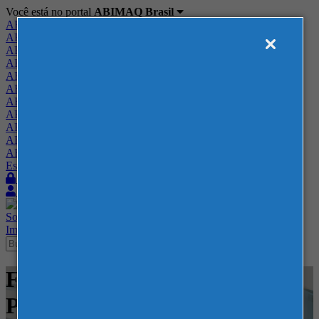
Você está no portal
ABIMAQ Brasil
ABIMAQ Brasil
ABIMAQ Minas Gerais
ABIMAQ Norte-Nordeste
ABIMAQ Paraná
ABIMAQ Piracicaba
ABIMAQ Ribeirão Preto
ABIMAQ Rio de Janeiro
ABIMAQ Rio Grande do Sul
ABIMAQ Santa Catarina
ABIMAQ São Paulo
ABIMAQ Vale do Paraíba
Escritório de Relações Governamentais
Login
Quero me associar
Sobre
Nossos Serviços
Agenda
Feiras
Cursos
Academia
Blog
Imprensa
Contato
Feiras - FUNDAPARQUE -
Postos e Conveniências