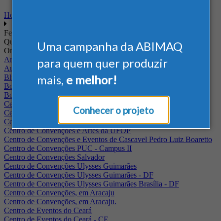
Home
Feiras
Quando
Uma campanha da ABIMAQ
Onde
Arena Jaguariuna
para quem quer produzir
Auditório Albano Franco - FIEPA
mais,
e melhor!
Blumenau - SC
BolognaFiere
Boulevard Olimpico - RJ
Centro Internacional de Convenções do Brasil, em Brasília
Conhecer o projeto
Centro de Convenções - SE
Centro de Convenções de Pernambuco - PE
Centro de Convenções e Artes da UFOP
Centro de Convenções e Eventos de Cascavel Pedro Luiz Boaretto
Centro de Convenções PUC - Campus II
Centro de Convenções Salvador
Centro de Convenções Ulysses Guimarães
Centro de Convenções Ulysses Guimarães - DF
Centro de Convenções Ulysses Guimarães Brasília - DF
Centro de Convenções, em Aracaju
Centro de Convenções, em Aracaju.
Centro de Eventos do Ceará
Centro de Eventos do Ceará - CE