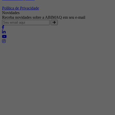
Política de Privacidade
Novidades
Receba novidades sobre a ABIMAQ em seu e-mail
Brasília - Distrito Federal
Endereço:
SHIS - QI 11 - Bloco "S"
E-mail:
relgov@abimaq.org.br
Belo Horizonte - Minas Gerais
Endereço:
Av. Getúlio Vargas, 446 Sala 701 - Bairro: Funcionários
Telefone:
(31) 3281-9518
Celular:
(31) 98364-9534
E-mail:
srmg@abimaq.org.br
Curitiba - Paraná