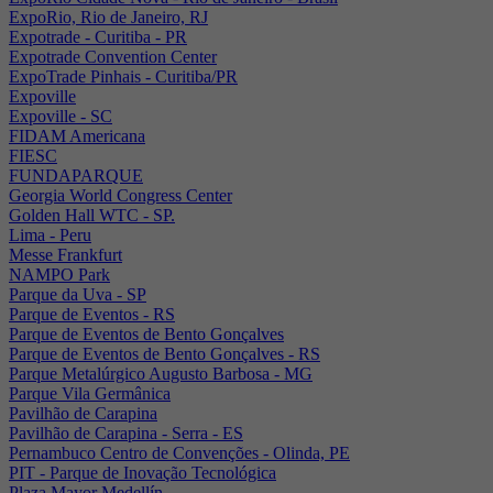
ExpoRio, Rio de Janeiro, RJ
Expotrade - Curitiba - PR
Expotrade Convention Center
ExpoTrade Pinhais - Curitiba/PR
Expoville
Expoville - SC
FIDAM Americana
FIESC
FUNDAPARQUE
Georgia World Congress Center
Golden Hall WTC - SP.
Lima - Peru
Messe Frankfurt
NAMPO Park
Parque da Uva - SP
Parque de Eventos - RS
Parque de Eventos de Bento Gonçalves
Parque de Eventos de Bento Gonçalves - RS
Parque Metalúrgico Augusto Barbosa - MG
Parque Vila Germânica
Pavilhão de Carapina
Pavilhão de Carapina - Serra - ES
Pernambuco Centro de Convenções - Olinda, PE
PIT - Parque de Inovação Tecnológica
Plaza Mayor Medellín