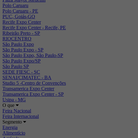
Polo Caruaru
Polo Caruaru - PE
PUC, Goiás-GO
Recife Expo Center
Recife Expo Center - Recife, PE
Ribeirão Preto - SP
RIOCENTRO
São Paulo Expo
São Paulo Expo - SP
São Paulo Expo, São Paulo-SP
São Paulo Expo/SP
São Paulo SP
SEDE FIESC - SC
SENAI/CIMATEC - BA
Studio 5 -Centro de Convenções
Transamerica Expo Center
Transamerica Expo Center - SP
Usipa - MG
O que
Feira Nacional
Feira Internacional
Segmento
Energia
Alimentício