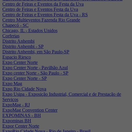
Centro de Feiras e Eventos da Festa da Uva
Centro de Feiras e Eventos Festa da Uva
Centro de Feiras e Eventos Festa da Uva - RS
Centro Multieventos Fazenda Rio Grande
Chapecó - SC
Chicago, IL - Estados Unidos
Corferias
Distrito Anhembi
Distrito Anhembi - SP
Distrito Anhembi, em São Paulo-SP
Espacio Riesco
Expo Center Norte
Expo Center Norte - Pavilhão Azul
Expo center Norte - São Paulo - SP
Expo Center Norte - SP
Expo Mag
Expo Rio Cidade Nova
Expo Usipa - Exposição Industrial, Comercial e de Prestação de
Serviços
ExpoMag - RJ
ExpoMag Convention Center
EXPOMINAS - BH
Expominas BH
Expor Center Norte
ExpoRio Cidade Nova - Rio de Janeiro - Brasil