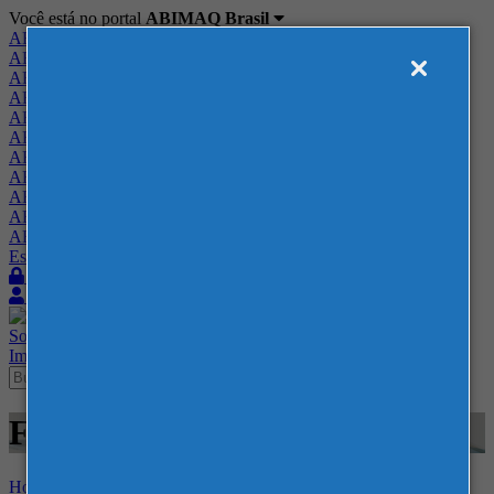
Você está no portal
ABIMAQ Brasil
ABIMAQ Brasil
ABIMAQ Minas Gerais
ABIMAQ Norte-Nordeste
ABIMAQ Paraná
ABIMAQ Piracicaba
ABIMAQ Ribeirão Preto
ABIMAQ Rio de Janeiro
ABIMAQ Rio Grande do Sul
ABIMAQ Santa Catarina
ABIMAQ São Paulo
ABIMAQ Vale do Paraíba
Escritório de Relações Governamentais
Login
Quero me associar
Sobre
Nossos Serviços
Agenda
Feiras
Cursos
Academia
Blog
Imprensa
Contato
Feiras - Expoville - Plástico
Home