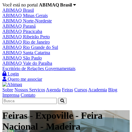
Você está no portal
ABIMAQ Brasil
ABIMAQ Brasil
ABIMAQ Minas Gerais
ABIMAQ Norte-Nordeste
ABIMAQ Paraná
ABIMAQ Piracicaba
ABIMAQ Ribeirão Preto
ABIMAQ Rio de Janeiro
ABIMAQ Rio Grande do Sul
ABIMAQ Santa Catarina
ABIMAQ São Paulo
ABIMAQ Vale do Paraíba
Escritório de Relações Governamentais
Login
Quero me associar
Sobre
Nossos Serviços
Agenda
Feiras
Cursos
Academia
Blog
Imprensa
Contato
Feiras - Expoville - Feira
Nacional - Madeira