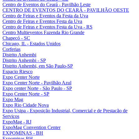
Centro de Eventos do Ceará - Pavilhão Leste
CENTRO DE EVENTOS DO CEARÁ - PAVILHÃO OESTE
Centro de Feiras e Eventos da Festa da Uva
Centro de Feiras e Eventos Festa da Uva
Centro de Feiras e Eventos Festa da Uva - RS
Centro Multieventos Fazenda Rio Grande
Chapecó - SC
Chicago, IL - Estados Unidos
Corferias
Distrito Anhembi
Distrito Anhembi - SP
Distrito Anhembi, em São Paulo-SP
Espacio Riesco
Expo Center Norte
Expo Center Norte - Pavilhão Azul
Expo center Norte - São Paulo - SP
Expo Center Norte - SP
Expo Mag
Expo Rio Cidade Nova
Expo Usipa - Exposição Industrial, Comercial e de Prestação de
Serviços
ExpoMag - RJ
ExpoMag Convention Center
EXPOMINAS - BH
Expominas BH