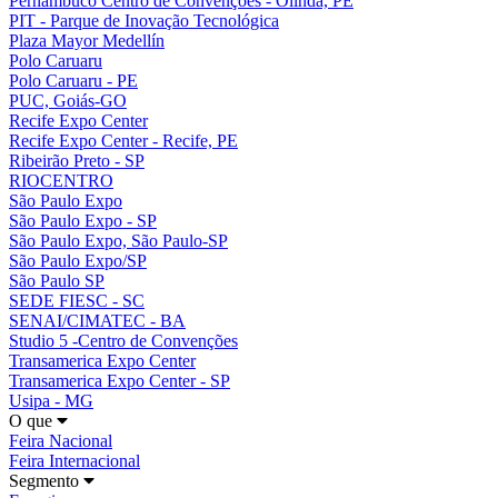
Pernambuco Centro de Convenções - Olinda, PE
PIT - Parque de Inovação Tecnológica
Plaza Mayor Medellín
Polo Caruaru
Polo Caruaru - PE
PUC, Goiás-GO
Recife Expo Center
Recife Expo Center - Recife, PE
Ribeirão Preto - SP
RIOCENTRO
São Paulo Expo
São Paulo Expo - SP
São Paulo Expo, São Paulo-SP
São Paulo Expo/SP
São Paulo SP
SEDE FIESC - SC
SENAI/CIMATEC - BA
Studio 5 -Centro de Convenções
Transamerica Expo Center
Transamerica Expo Center - SP
Usipa - MG
O que
Feira Nacional
Feira Internacional
Segmento