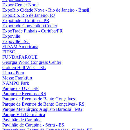
Expor Center Norte
ExpoRio Cidade Nova - Rio de Janeiro - Brasil
ExpoRio, Rio de Janeiro, RJ
Expotrade - Curitiba - PR
Expotrade Convention Center
ExpoTrade Pinhais - Curitiba/PR
Expoville
Expoville - SC
FIDAM Americana
FIESC
FUNDAPARQUE
Georgia World Congress Center
Golden Hall WTC - SP.
Lima - Peru
Messe Frankfurt
NAMPO Park
Parque da Uva - SP
Parque de Eventos - RS
Parque de Eventos de Bento Gonçalves
Parque de Eventos de Bento Gonçalves - RS
Parque Metalúrgico Augusto Barbosa - MG
Parque Vila Germânica
Pavilhão de Carapina
Pavilhão de Carapina - Serra - ES