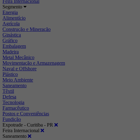
Feira Internacional
Segmento
Energia
Alimentício
Agrícola
Construção e Mineração
Ginástica
Gráfico
Embalagem
Madeira
Metal Mecânico
Movimentação e Armazenagem
Naval e Offshore
Plástico
Meio Ambiente
Saneamento
Têxtil
Defesa
Tecnologia
Farmacêutico
Postos e Conveniências
Fundição
Expotrade - Curitiba - PR
Feira Internacional
Saneamento