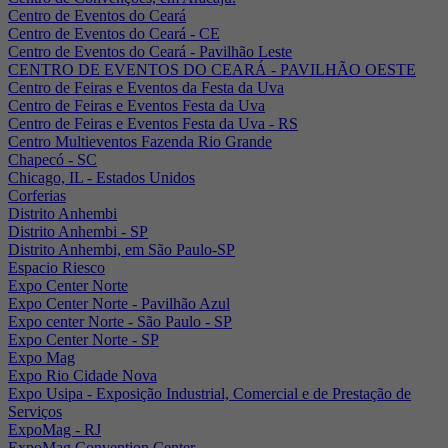
Centro de Eventos do Ceará
Centro de Eventos do Ceará - CE
Centro de Eventos do Ceará - Pavilhão Leste
CENTRO DE EVENTOS DO CEARÁ - PAVILHÃO OESTE
Centro de Feiras e Eventos da Festa da Uva
Centro de Feiras e Eventos Festa da Uva
Centro de Feiras e Eventos Festa da Uva - RS
Centro Multieventos Fazenda Rio Grande
Chapecó - SC
Chicago, IL - Estados Unidos
Corferias
Distrito Anhembi
Distrito Anhembi - SP
Distrito Anhembi, em São Paulo-SP
Espacio Riesco
Expo Center Norte
Expo Center Norte - Pavilhão Azul
Expo center Norte - São Paulo - SP
Expo Center Norte - SP
Expo Mag
Expo Rio Cidade Nova
Expo Usipa - Exposição Industrial, Comercial e de Prestação de
Serviços
ExpoMag - RJ
ExpoMag Convention Center