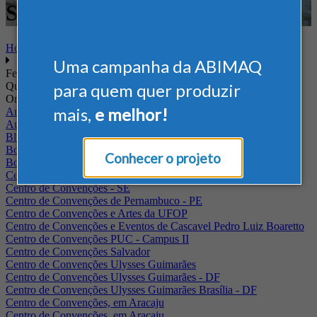
Saneamento
Home
Uma campanha da ABIMAQ
Feiras
Quando
para quem quer produzir
Onde
mais,
e melhor!
Arena Jaguariuna
Auditório Albano Franco - FIEPA
Blumenau - SC
BolognaFiere
Conhecer o projeto
Boulevard Olimpico - RJ
Centro Internacional de Convenções do Brasil, em Brasília
Centro de Convenções - SE
Centro de Convenções de Pernambuco - PE
Centro de Convenções e Artes da UFOP
Centro de Convenções e Eventos de Cascavel Pedro Luiz Boaretto
Centro de Convenções PUC - Campus II
Centro de Convenções Salvador
Centro de Convenções Ulysses Guimarães
Centro de Convenções Ulysses Guimarães - DF
Centro de Convenções Ulysses Guimarães Brasília - DF
Centro de Convenções, em Aracaju
Centro de Convenções, em Aracaju.