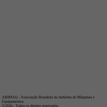
Telefone:
(19) 3432-2517
Celular:
(19) 97128-4664
E-mail:
srpi@abimaq.org.br
Ribeirão Preto - São Paulo
Endereço:
Av. Pres. Vargas, 2001 | Sala 153
Telefone:
(16) 3941-4113
Celular:
(16) 9 9734-2810
São José dos Campos - São Paulo
Endereço:
Estrada Dr. Altino Bondesan, 500 | Sala 112
Telefone:
(12) 3939-5733
Celular:
(12) 99614-6010
E-mail:
srvp@abimaq.org.br
São Paulo - São Paulo
Endereço:
Avenida Jabaquara, 2925
Telefone:
(11) 5582-6311
ABIMAQ - Associação Brasileira da Indústria de Máquinas e
Equipamentos.
©2026 - Todos os direitos reservados.