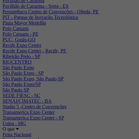
Pavilhão de Carapina
Pavilhão de Carapina - Serra - ES
Pernambuco Centro de Convenções - Olinda, PE
PIT - Parque de Inovação Tecnológica
Plaza Mayor Medellín
Polo Caruaru
Polo Caruaru - PE
PUC, Goiás-GO
Recife Expo Center
Recife Expo Center - Recife, PE
Ribeirão Preto - SP
RIOCENTRO
São Paulo Expo
São Paulo Expo - SP
São Paulo Expo, São Paulo-SP
São Paulo Expo/SP
São Paulo SP
SEDE FIESC - SC
SENAI/CIMATEC - BA
Studio 5 -Centro de Convenções
Transamerica Expo Center
Transamerica Expo Center - SP
Usipa - MG
O que
Feira Nacional