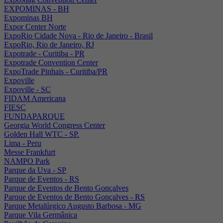
EXPOMINAS - BH
Expominas BH
Expor Center Norte
ExpoRio Cidade Nova - Rio de Janeiro - Brasil
ExpoRio, Rio de Janeiro, RJ
Expotrade - Curitiba - PR
Expotrade Convention Center
ExpoTrade Pinhais - Curitiba/PR
Expoville
Expoville - SC
FIDAM Americana
FIESC
FUNDAPARQUE
Georgia World Congress Center
Golden Hall WTC - SP.
Lima - Peru
Messe Frankfurt
NAMPO Park
Parque da Uva - SP
Parque de Eventos - RS
Parque de Eventos de Bento Gonçalves
Parque de Eventos de Bento Gonçalves - RS
Parque Metalúrgico Augusto Barbosa - MG
Parque Vila Germânica