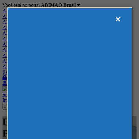
Você está no portal
ABIMAQ Brasil
ABIMAQ Brasil
ABIMAQ Minas Gerais
ABIMAQ Norte-Nordeste
ABIMAQ Paraná
ABIMAQ Piracicaba
ABIMAQ Ribeirão Preto
ABIMAQ Rio de Janeiro
ABIMAQ Rio Grande do Sul
ABIMAQ Santa Catarina
ABIMAQ São Paulo
ABIMAQ Vale do Paraíba
Escritório de Relações Governamentais
Login
Quero me associar
Sobre
Nossos Serviços
Agenda
Feiras
Cursos
Academia
Blog
Imprensa
Contato
Feiras - Expotrade - Curitiba -
PR - Feira Internacional -