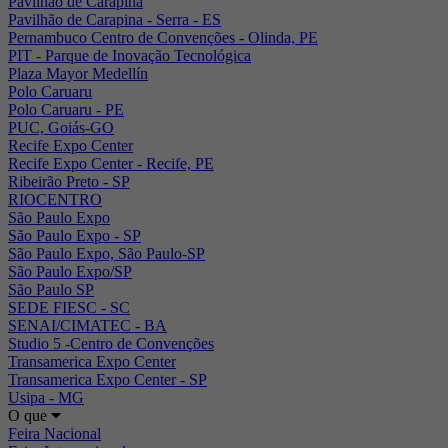
Pavilhão de Carapina
Pavilhão de Carapina - Serra - ES
Pernambuco Centro de Convenções - Olinda, PE
PIT - Parque de Inovação Tecnológica
Plaza Mayor Medellín
Polo Caruaru
Polo Caruaru - PE
PUC, Goiás-GO
Recife Expo Center
Recife Expo Center - Recife, PE
Ribeirão Preto - SP
RIOCENTRO
São Paulo Expo
São Paulo Expo - SP
São Paulo Expo, São Paulo-SP
São Paulo Expo/SP
São Paulo SP
SEDE FIESC - SC
SENAI/CIMATEC - BA
Studio 5 -Centro de Convenções
Transamerica Expo Center
Transamerica Expo Center - SP
Usipa - MG
O que
Feira Nacional