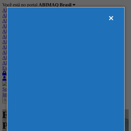
Você está no portal
ABIMAQ Brasil
ABIMAQ Brasil
ABIMAQ Minas Gerais
ABIMAQ Norte-Nordeste
ABIMAQ Paraná
ABIMAQ Piracicaba
ABIMAQ Ribeirão Preto
ABIMAQ Rio de Janeiro
ABIMAQ Rio Grande do Sul
ABIMAQ Santa Catarina
ABIMAQ São Paulo
ABIMAQ Vale do Paraíba
Escritório de Relações Governamentais
Login
Quero me associar
Sobre
Nossos Serviços
Agenda
Feiras
Cursos
Academia
Blog
Imprensa
Contato
Feiras - Expotrade - Curitiba -
PR - Feira Nacional -