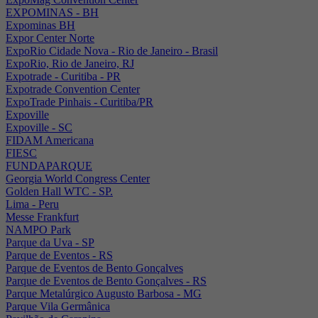
EXPOMINAS - BH
Expominas BH
Expor Center Norte
ExpoRio Cidade Nova - Rio de Janeiro - Brasil
ExpoRio, Rio de Janeiro, RJ
Expotrade - Curitiba - PR
Expotrade Convention Center
ExpoTrade Pinhais - Curitiba/PR
Expoville
Expoville - SC
FIDAM Americana
FIESC
FUNDAPARQUE
Georgia World Congress Center
Golden Hall WTC - SP.
Lima - Peru
Messe Frankfurt
NAMPO Park
Parque da Uva - SP
Parque de Eventos - RS
Parque de Eventos de Bento Gonçalves
Parque de Eventos de Bento Gonçalves - RS
Parque Metalúrgico Augusto Barbosa - MG
Parque Vila Germânica