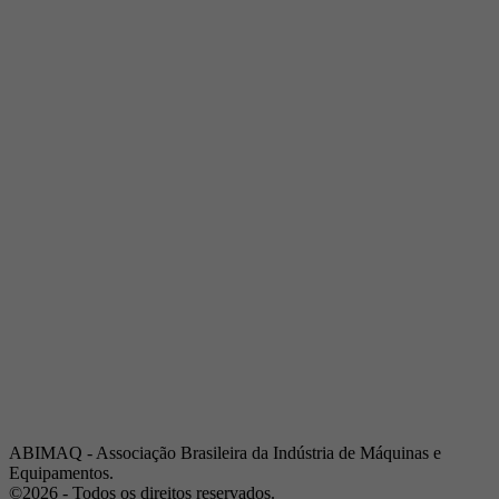
Telefone:
(19) 3432-2517
Celular:
(19) 97128-4664
E-mail:
srpi@abimaq.org.br
Ribeirão Preto - São Paulo
Endereço:
Av. Pres. Vargas, 2001 | Sala 153
Telefone:
(16) 3941-4113
Celular:
(16) 9 9734-2810
São José dos Campos - São Paulo
Endereço:
Estrada Dr. Altino Bondesan, 500 | Sala 112
Telefone:
(12) 3939-5733
Celular:
(12) 99614-6010
E-mail:
srvp@abimaq.org.br
São Paulo - São Paulo
Endereço:
Avenida Jabaquara, 2925
Telefone:
(11) 5582-6311
ABIMAQ - Associação Brasileira da Indústria de Máquinas e
Equipamentos.
©2026 - Todos os direitos reservados.