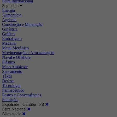
Feira Internacional
Segmento
Energia
Alimentício
Agrícola
Construção e Mineração
Ginástica
Gráfico
Embalagem
Madeira
Metal Mecânico
Movimentação e Armazenagem
Naval e Offshore
Plástico
Meio Ambiente
Saneamento
Têxtil
Defesa
Tecnologia
Farmacêutico
Postos e Conveniências
Fundição
Expotrade - Curitiba - PR
Feira Nacional
Alimentício