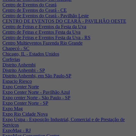
Centro de Eventos do Ceará
Centro de Eventos do Ceará - CE
Centro de Eventos do Ceará - Pavilhão Leste
CENTRO DE EVENTOS DO CEARÁ - PAVILHÃO OESTE
Centro de Feiras e Eventos da Festa da Uva
Centro de Feiras e Eventos Festa da Uva
Centro de Feiras e Eventos Festa da Uva - RS
Centro Multieventos Fazenda Rio Grande
Chapecó - SC
Chicago, IL - Estados Unidos
Corferias
Distrito Anhembi
Distrito Anhembi - SP
Distrito Anhembi, em São Paulo-SP
Espacio Riesco
Expo Center Norte
Expo Center Norte - Pavilhão Azul
Expo center Norte - São Paulo - SP
Expo Center Norte - SP
Expo Mag
Expo Rio Cidade Nova
Expo Usipa - Exposição Industrial, Comercial e de Prestação de
Serviços
ExpoMag - RJ
ExpoMag Convention Center