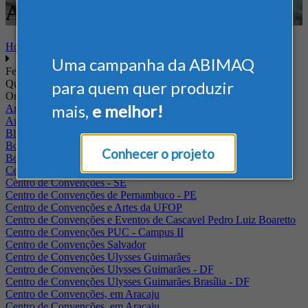
Alimentício
Home
Uma campanha da ABIMAQ
Feiras
Quando
para quem quer produzir
Onde
mais,
e melhor!
Arena Jaguariuna
Auditório Albano Franco - FIEPA
Blumenau - SC
BolognaFiere
Conhecer o projeto
Boulevard Olimpico - RJ
Centro Internacional de Convenções do Brasil, em Brasília
Centro de Convenções - SE
Centro de Convenções de Pernambuco - PE
Centro de Convenções e Artes da UFOP
Centro de Convenções e Eventos de Cascavel Pedro Luiz Boaretto
Centro de Convenções PUC - Campus II
Centro de Convenções Salvador
Centro de Convenções Ulysses Guimarães
Centro de Convenções Ulysses Guimarães - DF
Centro de Convenções Ulysses Guimarães Brasília - DF
Centro de Convenções, em Aracaju
Centro de Convenções, em Aracaju.