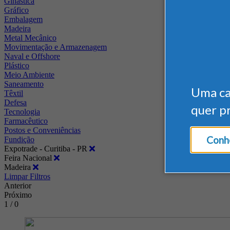
Ginástica
Gráfico
Embalagem
Madeira
Metal Mecânico
Movimentação e Armazenagem
Naval e Offshore
Plástico
Meio Ambiente
Saneamento
Uma c
Têxtil
Defesa
quer p
Tecnologia
Farmacêutico
Postos e Conveniências
Conhe
Fundição
Expotrade - Curitiba - PR
Feira Nacional
Madeira
Limpar Filtros
Anterior
Próximo
1 / 0