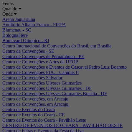
Feiras
Quando
Onde
Arena Jaguariuna
Auditório Albano Franco - FIEPA
Blumenau - SC
BolognaFiere
Boulevard Olimpico - RJ
Centro Internacional de Convenções do Brasil, em Brasília
Centro de Convenções - SE
Centro de Convenções de Pernambuco - PE
Centro de Convenções e Artes da UFOP
Centro de Convenções e Eventos de Cascavel Pedro Luiz Boaretto
Centro de Convenções PUC - Campus II
Centro de Convenções Salvador
Centro de Convenções Ulysses Guimarães
Centro de Convenções Ulysses Guimarães - DF
Centro de Convenções Ulysses Guimarães Brasília - DF
Centro de Convenções, em Aracaju
Centro de Convenções, em Aracaju.
Centro de Eventos do Ceará
Centro de Eventos do Ceará - CE
Centro de Eventos do Ceará - Pavilhão Leste
CENTRO DE EVENTOS DO CEARÁ - PAVILHÃO OESTE
Centro de Feiras e Eventos da Festa da Uva