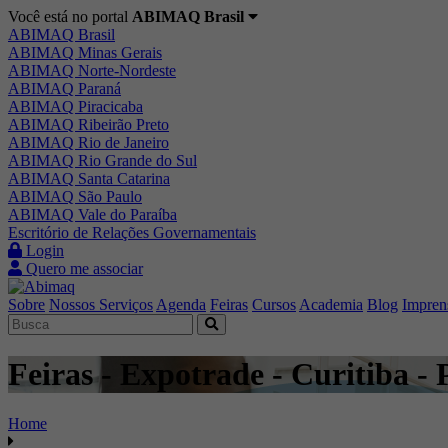
Você está no portal
ABIMAQ Brasil
ABIMAQ Brasil
ABIMAQ Minas Gerais
ABIMAQ Norte-Nordeste
ABIMAQ Paraná
ABIMAQ Piracicaba
ABIMAQ Ribeirão Preto
ABIMAQ Rio de Janeiro
ABIMAQ Rio Grande do Sul
ABIMAQ Santa Catarina
ABIMAQ São Paulo
ABIMAQ Vale do Paraíba
Escritório de Relações Governamentais
Login
Quero me associar
Sobre
Nossos Serviços
Agenda
Feiras
Cursos
Academia
Blog
Impren
Feiras - Expotrade - Curitiba -
Home