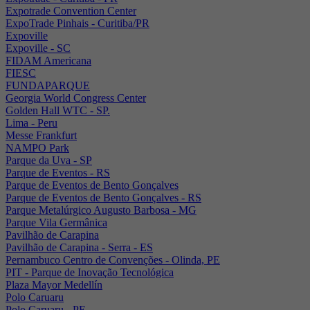
Expotrade Convention Center
ExpoTrade Pinhais - Curitiba/PR
Expoville
Expoville - SC
FIDAM Americana
FIESC
FUNDAPARQUE
Georgia World Congress Center
Golden Hall WTC - SP.
Lima - Peru
Messe Frankfurt
NAMPO Park
Parque da Uva - SP
Parque de Eventos - RS
Parque de Eventos de Bento Gonçalves
Parque de Eventos de Bento Gonçalves - RS
Parque Metalúrgico Augusto Barbosa - MG
Parque Vila Germânica
Pavilhão de Carapina
Pavilhão de Carapina - Serra - ES
Pernambuco Centro de Convenções - Olinda, PE
PIT - Parque de Inovação Tecnológica
Plaza Mayor Medellín
Polo Caruaru
Polo Caruaru - PE