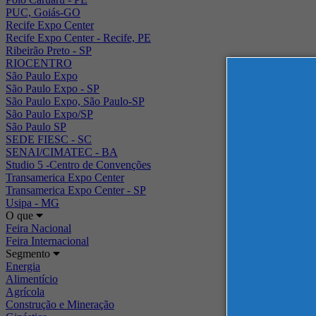
PUC, Goiás-GO
Recife Expo Center
Recife Expo Center - Recife, PE
Ribeirão Preto - SP
RIOCENTRO
São Paulo Expo
São Paulo Expo - SP
São Paulo Expo, São Paulo-SP
São Paulo Expo/SP
São Paulo SP
SEDE FIESC - SC
SENAI/CIMATEC - BA
Studio 5 -Centro de Convenções
Transamerica Expo Center
Transamerica Expo Center - SP
Usipa - MG
O que
Feira Nacional
Feira Internacional
Segmento
Energia
Alimentício
Agrícola
Construção e Mineração