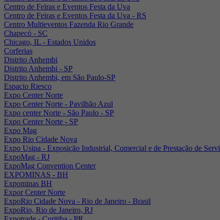
Centro de Feiras e Eventos Festa da Uva
Centro de Feiras e Eventos Festa da Uva - RS
Centro Multieventos Fazenda Rio Grande
Chapecó - SC
Chicago, IL - Estados Unidos
Corferias
Distrito Anhembi
Distrito Anhembi - SP
Distrito Anhembi, em São Paulo-SP
Espacio Riesco
Expo Center Norte
Expo Center Norte - Pavilhão Azul
Expo center Norte - São Paulo - SP
Expo Center Norte - SP
Expo Mag
Expo Rio Cidade Nova
Expo Usipa - Exposição Industrial, Comercial e de Prestação de Serv
ExpoMag - RJ
ExpoMag Convention Center
EXPOMINAS - BH
Expominas BH
Expor Center Norte
ExpoRio Cidade Nova - Rio de Janeiro - Brasil
ExpoRio, Rio de Janeiro, RJ
Expotrade - Curitiba - PR