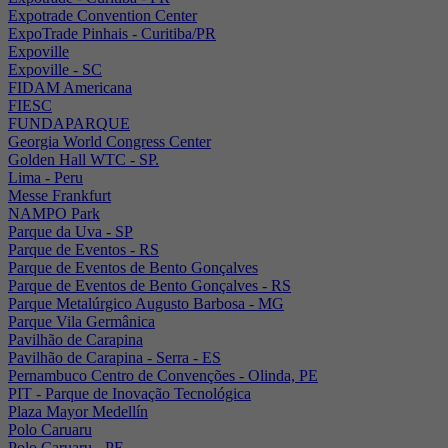
Expotrade Convention Center
ExpoTrade Pinhais - Curitiba/PR
Expoville
Expoville - SC
FIDAM Americana
FIESC
FUNDAPARQUE
Georgia World Congress Center
Golden Hall WTC - SP.
Lima - Peru
Messe Frankfurt
NAMPO Park
Parque da Uva - SP
Parque de Eventos - RS
Parque de Eventos de Bento Gonçalves
Parque de Eventos de Bento Gonçalves - RS
Parque Metalúrgico Augusto Barbosa - MG
Parque Vila Germânica
Pavilhão de Carapina
Pavilhão de Carapina - Serra - ES
Pernambuco Centro de Convenções - Olinda, PE
PIT - Parque de Inovação Tecnológica
Plaza Mayor Medellín
Polo Caruaru
Polo Caruaru - PE