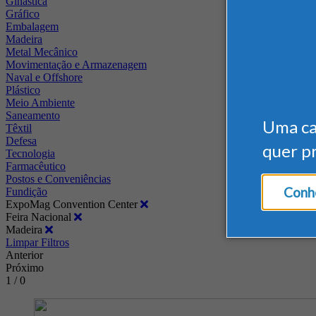
Ginástica
Gráfico
Embalagem
Madeira
Metal Mecânico
Movimentação e Armazenagem
Naval e Offshore
Plástico
Meio Ambiente
Saneamento
Uma c
Têxtil
Defesa
quer p
Tecnologia
Farmacêutico
Postos e Conveniências
Conhe
Fundição
ExpoMag Convention Center
Feira Nacional
Madeira
Limpar Filtros
Anterior
Próximo
1 / 0