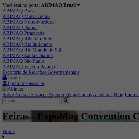
Você está no portal
ABIMAQ Brasil
ABIMAQ Brasil
ABIMAQ Minas Gerais
ABIMAQ Norte-Nordeste
ABIMAQ Paraná
ABIMAQ Piracicaba
ABIMAQ Ribeirão Preto
ABIMAQ Rio de Janeiro
ABIMAQ Rio Grande do Sul
ABIMAQ Santa Catarina
ABIMAQ São Paulo
ABIMAQ Vale do Paraíba
Escritório de Relações Governamentais
Login
Quero me associar
Sobre
Nossos Serviços
Agenda
Feiras
Cursos
Academia
Blog
Impren
Feiras - ExpoMag Convention Ce
Home