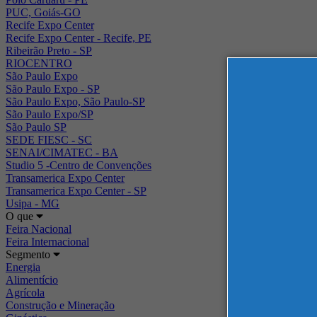
PUC, Goiás-GO
Recife Expo Center
Recife Expo Center - Recife, PE
Ribeirão Preto - SP
RIOCENTRO
São Paulo Expo
São Paulo Expo - SP
São Paulo Expo, São Paulo-SP
São Paulo Expo/SP
São Paulo SP
SEDE FIESC - SC
SENAI/CIMATEC - BA
Studio 5 -Centro de Convenções
Transamerica Expo Center
Transamerica Expo Center - SP
Usipa - MG
O que
Feira Nacional
Feira Internacional
Segmento
Energia
Alimentício
Agrícola
Construção e Mineração