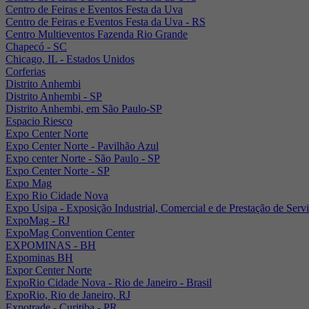
Centro de Feiras e Eventos Festa da Uva
Centro de Feiras e Eventos Festa da Uva - RS
Centro Multieventos Fazenda Rio Grande
Chapecó - SC
Chicago, IL - Estados Unidos
Corferias
Distrito Anhembi
Distrito Anhembi - SP
Distrito Anhembi, em São Paulo-SP
Espacio Riesco
Expo Center Norte
Expo Center Norte - Pavilhão Azul
Expo center Norte - São Paulo - SP
Expo Center Norte - SP
Expo Mag
Expo Rio Cidade Nova
Expo Usipa - Exposição Industrial, Comercial e de Prestação de Serv
ExpoMag - RJ
ExpoMag Convention Center
EXPOMINAS - BH
Expominas BH
Expor Center Norte
ExpoRio Cidade Nova - Rio de Janeiro - Brasil
ExpoRio, Rio de Janeiro, RJ
Expotrade - Curitiba - PR