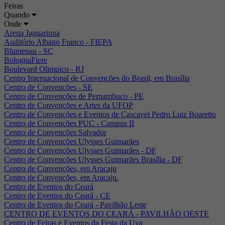
Feiras
Quando
Onde
Arena Jaguariuna
Auditório Albano Franco - FIEPA
Blumenau - SC
BolognaFiere
Boulevard Olimpico - RJ
Centro Internacional de Convenções do Brasil, em Brasília
Centro de Convenções - SE
Centro de Convenções de Pernambuco - PE
Centro de Convenções e Artes da UFOP
Centro de Convenções e Eventos de Cascavel Pedro Luiz Boaretto
Centro de Convenções PUC - Campus II
Centro de Convenções Salvador
Centro de Convenções Ulysses Guimarães
Centro de Convenções Ulysses Guimarães - DF
Centro de Convenções Ulysses Guimarães Brasília - DF
Centro de Convenções, em Aracaju
Centro de Convenções, em Aracaju.
Centro de Eventos do Ceará
Centro de Eventos do Ceará - CE
Centro de Eventos do Ceará - Pavilhão Leste
CENTRO DE EVENTOS DO CEARÁ - PAVILHÃO OESTE
Centro de Feiras e Eventos da Festa da Uva