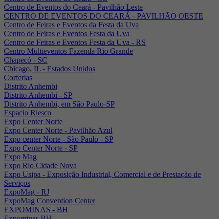
Centro de Eventos do Ceará - Pavilhão Leste
CENTRO DE EVENTOS DO CEARÁ - PAVILHÃO OESTE
Centro de Feiras e Eventos da Festa da Uva
Centro de Feiras e Eventos Festa da Uva
Centro de Feiras e Eventos Festa da Uva - RS
Centro Multieventos Fazenda Rio Grande
Chapecó - SC
Chicago, IL - Estados Unidos
Corferias
Distrito Anhembi
Distrito Anhembi - SP
Distrito Anhembi, em São Paulo-SP
Espacio Riesco
Expo Center Norte
Expo Center Norte - Pavilhão Azul
Expo center Norte - São Paulo - SP
Expo Center Norte - SP
Expo Mag
Expo Rio Cidade Nova
Expo Usipa - Exposição Industrial, Comercial e de Prestação de
Serviços
ExpoMag - RJ
ExpoMag Convention Center
EXPOMINAS - BH
Expominas BH