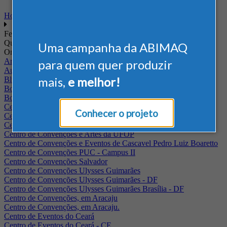
Home
Feiras
Quando
Uma campanha da ABIMAQ
Onde
Arena Jaguariuna
para quem quer produzir
Auditório Albano Franco - FIEPA
mais,
e melhor!
Blumenau - SC
BolognaFiere
Boulevard Olimpico - RJ
Centro Internacional de Convenções do Brasil, em Brasília
Conhecer o projeto
Centro de Convenções - SE
Centro de Convenções de Pernambuco - PE
Centro de Convenções e Artes da UFOP
Centro de Convenções e Eventos de Cascavel Pedro Luiz Boaretto
Centro de Convenções PUC - Campus II
Centro de Convenções Salvador
Centro de Convenções Ulysses Guimarães
Centro de Convenções Ulysses Guimarães - DF
Centro de Convenções Ulysses Guimarães Brasília - DF
Centro de Convenções, em Aracaju
Centro de Convenções, em Aracaju.
Centro de Eventos do Ceará
Centro de Eventos do Ceará - CE