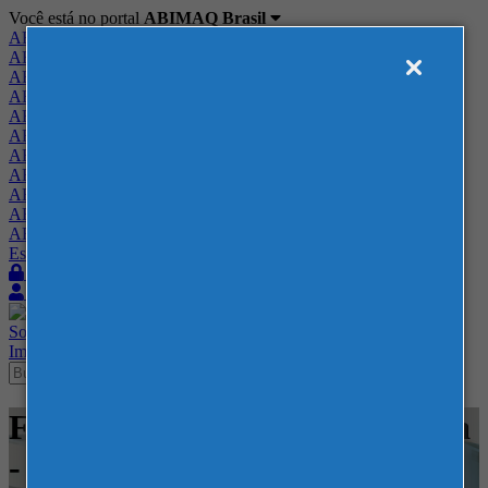
Você está no portal
ABIMAQ Brasil
ABIMAQ Brasil
ABIMAQ Minas Gerais
ABIMAQ Norte-Nordeste
ABIMAQ Paraná
ABIMAQ Piracicaba
ABIMAQ Ribeirão Preto
ABIMAQ Rio de Janeiro
ABIMAQ Rio Grande do Sul
ABIMAQ Santa Catarina
ABIMAQ São Paulo
ABIMAQ Vale do Paraíba
Escritório de Relações Governamentais
Login
Quero me associar
Sobre
Nossos Serviços
Agenda
Feiras
Cursos
Academia
Blog
Imprensa
Contato
Feiras - Expo Rio Cidade Nova
- Feira Nacional - Agrícola