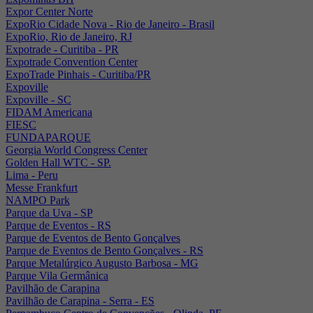
Expor Center Norte
ExpoRio Cidade Nova - Rio de Janeiro - Brasil
ExpoRio, Rio de Janeiro, RJ
Expotrade - Curitiba - PR
Expotrade Convention Center
ExpoTrade Pinhais - Curitiba/PR
Expoville
Expoville - SC
FIDAM Americana
FIESC
FUNDAPARQUE
Georgia World Congress Center
Golden Hall WTC - SP.
Lima - Peru
Messe Frankfurt
NAMPO Park
Parque da Uva - SP
Parque de Eventos - RS
Parque de Eventos de Bento Gonçalves
Parque de Eventos de Bento Gonçalves - RS
Parque Metalúrgico Augusto Barbosa - MG
Parque Vila Germânica
Pavilhão de Carapina
Pavilhão de Carapina - Serra - ES