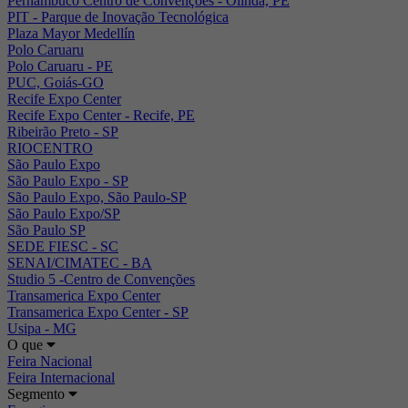
Pernambuco Centro de Convenções - Olinda, PE
PIT - Parque de Inovação Tecnológica
Plaza Mayor Medellín
Polo Caruaru
Polo Caruaru - PE
PUC, Goiás-GO
Recife Expo Center
Recife Expo Center - Recife, PE
Ribeirão Preto - SP
RIOCENTRO
São Paulo Expo
São Paulo Expo - SP
São Paulo Expo, São Paulo-SP
São Paulo Expo/SP
São Paulo SP
SEDE FIESC - SC
SENAI/CIMATEC - BA
Studio 5 -Centro de Convenções
Transamerica Expo Center
Transamerica Expo Center - SP
Usipa - MG
O que
Feira Nacional
Feira Internacional
Segmento