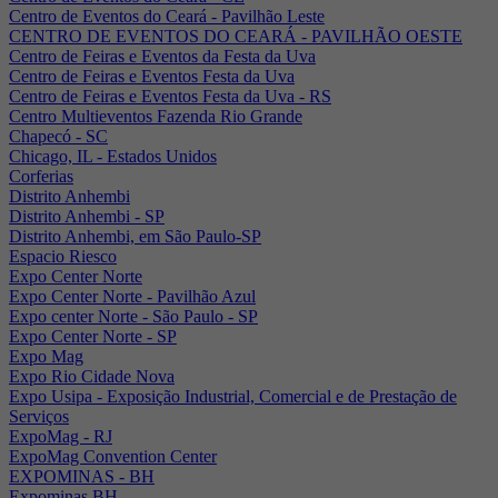
Centro de Eventos do Ceará - Pavilhão Leste
CENTRO DE EVENTOS DO CEARÁ - PAVILHÃO OESTE
Centro de Feiras e Eventos da Festa da Uva
Centro de Feiras e Eventos Festa da Uva
Centro de Feiras e Eventos Festa da Uva - RS
Centro Multieventos Fazenda Rio Grande
Chapecó - SC
Chicago, IL - Estados Unidos
Corferias
Distrito Anhembi
Distrito Anhembi - SP
Distrito Anhembi, em São Paulo-SP
Espacio Riesco
Expo Center Norte
Expo Center Norte - Pavilhão Azul
Expo center Norte - São Paulo - SP
Expo Center Norte - SP
Expo Mag
Expo Rio Cidade Nova
Expo Usipa - Exposição Industrial, Comercial e de Prestação de
Serviços
ExpoMag - RJ
ExpoMag Convention Center
EXPOMINAS - BH
Expominas BH