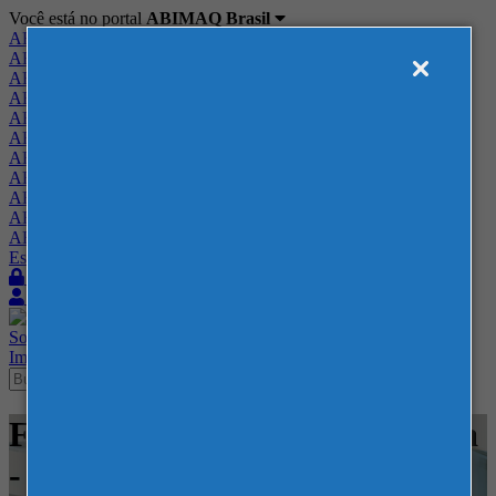
Você está no portal
ABIMAQ Brasil
ABIMAQ Brasil
ABIMAQ Minas Gerais
ABIMAQ Norte-Nordeste
ABIMAQ Paraná
ABIMAQ Piracicaba
ABIMAQ Ribeirão Preto
ABIMAQ Rio de Janeiro
ABIMAQ Rio Grande do Sul
ABIMAQ Santa Catarina
ABIMAQ São Paulo
ABIMAQ Vale do Paraíba
Escritório de Relações Governamentais
Login
Quero me associar
Sobre
Nossos Serviços
Agenda
Feiras
Cursos
Academia
Blog
Imprensa
Contato
Feiras - Expo Rio Cidade Nova
- Feira Nacional - Madeira