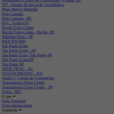
Pernambuco Centro de Convenções - Olinda, PE
PIT - Parque de Inovação Tecnológica
Plaza Mayor Medellín
Polo Caruaru
Polo Caruaru - PE
PUC, Goiás-GO
Recife Expo Center
Recife Expo Center - Recife, PE
Ribeirão Preto - SP
RIOCENTRO
São Paulo Expo
São Paulo Expo - SP
São Paulo Expo, São Paulo-SP
São Paulo Expo/SP
São Paulo SP
SEDE FIESC - SC
SENAI/CIMATEC - BA
Studio 5 -Centro de Convenções
Transamerica Expo Center
Transamerica Expo Center - SP
Usipa - MG
O que
Feira Nacional
Feira Internacional
Segmento