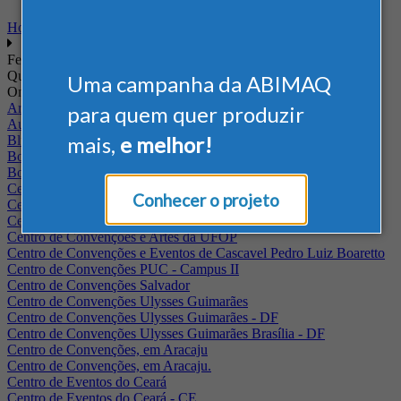
Home
Feiras
Quando
Uma campanha da ABIMAQ
Onde
Arena Jaguariuna
para quem quer produzir
Auditório Albano Franco - FIEPA
mais,
e melhor!
Blumenau - SC
BolognaFiere
Boulevard Olimpico - RJ
Centro Internacional de Convenções do Brasil, em Brasília
Conhecer o projeto
Centro de Convenções - SE
Centro de Convenções de Pernambuco - PE
Centro de Convenções e Artes da UFOP
Centro de Convenções e Eventos de Cascavel Pedro Luiz Boaretto
Centro de Convenções PUC - Campus II
Centro de Convenções Salvador
Centro de Convenções Ulysses Guimarães
Centro de Convenções Ulysses Guimarães - DF
Centro de Convenções Ulysses Guimarães Brasília - DF
Centro de Convenções, em Aracaju
Centro de Convenções, em Aracaju.
Centro de Eventos do Ceará
Centro de Eventos do Ceará - CE