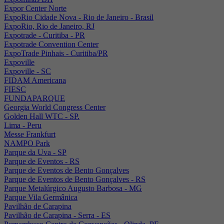
Expor Center Norte
ExpoRio Cidade Nova - Rio de Janeiro - Brasil
ExpoRio, Rio de Janeiro, RJ
Expotrade - Curitiba - PR
Expotrade Convention Center
ExpoTrade Pinhais - Curitiba/PR
Expoville
Expoville - SC
FIDAM Americana
FIESC
FUNDAPARQUE
Georgia World Congress Center
Golden Hall WTC - SP.
Lima - Peru
Messe Frankfurt
NAMPO Park
Parque da Uva - SP
Parque de Eventos - RS
Parque de Eventos de Bento Gonçalves
Parque de Eventos de Bento Gonçalves - RS
Parque Metalúrgico Augusto Barbosa - MG
Parque Vila Germânica
Pavilhão de Carapina
Pavilhão de Carapina - Serra - ES