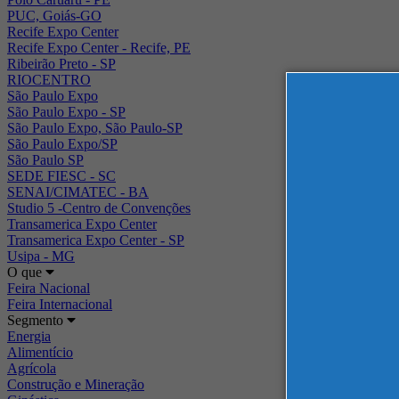
PUC, Goiás-GO
Recife Expo Center
Recife Expo Center - Recife, PE
Ribeirão Preto - SP
RIOCENTRO
São Paulo Expo
São Paulo Expo - SP
São Paulo Expo, São Paulo-SP
São Paulo Expo/SP
São Paulo SP
SEDE FIESC - SC
SENAI/CIMATEC - BA
Studio 5 -Centro de Convenções
Transamerica Expo Center
Transamerica Expo Center - SP
Usipa - MG
O que
Feira Nacional
Feira Internacional
Segmento
Energia
Alimentício
Agrícola
Construção e Mineração