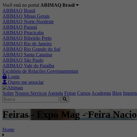
Você está no portal
ABIMAQ Brasil
ABIMAQ Brasil
ABIMAQ Minas Gerais
ABIMAQ Norte-Nordeste
ABIMAQ Paraná
ABIMAQ Piracicaba
ABIMAQ Ribeirão Preto
ABIMAQ Rio de Janeiro
ABIMAQ Rio Grande do Sul
ABIMAQ Santa Catarina
ABIMAQ São Paulo
ABIMAQ Vale do Paraíba
Escritório de Relações Governamentais
Login
Quero me associar
Sobre
Nossos Serviços
Agenda
Feiras
Cursos
Academia
Blog
Impren
Feiras - Expo Mag - Feira Naci
Home