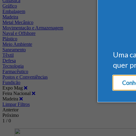
Ginástica
Gráfico
Embalagem
Madeira
Metal Mecânico
Movimentação e Armazenagem
Naval e Offshore
Plástico
Meio Ambiente
Saneamento
Uma c
Têxtil
Defesa
quer p
Tecnologia
Farmacêutico
Postos e Conveniências
Conhe
Fundição
Expo Mag
Feira Nacional
Madeira
Limpar Filtros
Anterior
Próximo
1 / 0