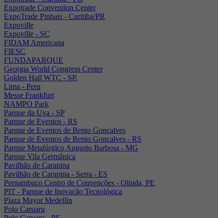
Expotrade Convention Center
ExpoTrade Pinhais - Curitiba/PR
Expoville
Expoville - SC
FIDAM Americana
FIESC
FUNDAPARQUE
Georgia World Congress Center
Golden Hall WTC - SP.
Lima - Peru
Messe Frankfurt
NAMPO Park
Parque da Uva - SP
Parque de Eventos - RS
Parque de Eventos de Bento Gonçalves
Parque de Eventos de Bento Gonçalves - RS
Parque Metalúrgico Augusto Barbosa - MG
Parque Vila Germânica
Pavilhão de Carapina
Pavilhão de Carapina - Serra - ES
Pernambuco Centro de Convenções - Olinda, PE
PIT - Parque de Inovação Tecnológica
Plaza Mayor Medellín
Polo Caruaru
Polo Caruaru - PE