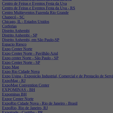
Centro de Feiras e Eventos Festa da Uva
Centro de Feiras e Eventos Festa da Uva - RS
Centro Multieventos Fazenda Rio Grande
Chapecó - SC
Chicago, IL - Estados Unidos
Corferias
Distrito Anhembi
Distrito Anhembi - SP
Distrito Anhembi, em São Paulo-SP
Espacio Riesco
Expo Center Norte
Expo Center Norte - Pavilhão Azul
Expo center Norte - São Paulo - SP
Expo Center Norte - SP
Expo Mag
Expo Rio Cidade Nova
Expo Usipa - Exposição Industrial, Comercial e de Prestação de Serv
ExpoMag - RJ
ExpoMag Convention Center
EXPOMINAS - BH
Expominas BH
Expor Center Norte
ExpoRio Cidade Nova - Rio de Janeiro - Brasil
ExpoRio, Rio de Janeiro, RJ
Expotrade - Curitiba - PR