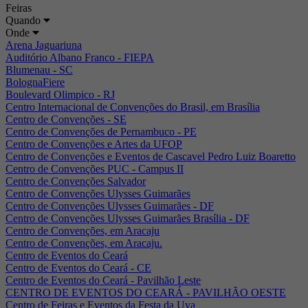
Feiras
Quando
Onde
Arena Jaguariuna
Auditório Albano Franco - FIEPA
Blumenau - SC
BolognaFiere
Boulevard Olimpico - RJ
Centro Internacional de Convenções do Brasil, em Brasília
Centro de Convenções - SE
Centro de Convenções de Pernambuco - PE
Centro de Convenções e Artes da UFOP
Centro de Convenções e Eventos de Cascavel Pedro Luiz Boaretto
Centro de Convenções PUC - Campus II
Centro de Convenções Salvador
Centro de Convenções Ulysses Guimarães
Centro de Convenções Ulysses Guimarães - DF
Centro de Convenções Ulysses Guimarães Brasília - DF
Centro de Convenções, em Aracaju
Centro de Convenções, em Aracaju.
Centro de Eventos do Ceará
Centro de Eventos do Ceará - CE
Centro de Eventos do Ceará - Pavilhão Leste
CENTRO DE EVENTOS DO CEARÁ - PAVILHÃO OESTE
Centro de Feiras e Eventos da Festa da Uva