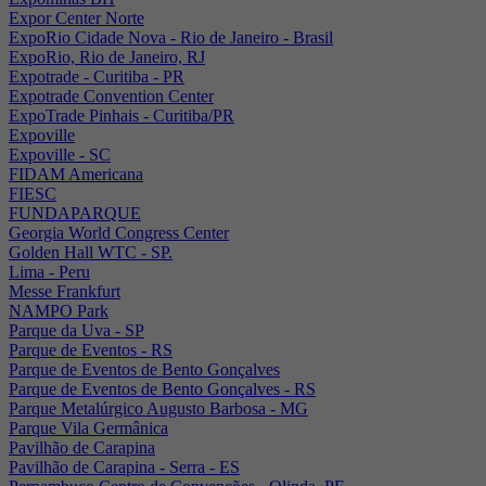
Expor Center Norte
ExpoRio Cidade Nova - Rio de Janeiro - Brasil
ExpoRio, Rio de Janeiro, RJ
Expotrade - Curitiba - PR
Expotrade Convention Center
ExpoTrade Pinhais - Curitiba/PR
Expoville
Expoville - SC
FIDAM Americana
FIESC
FUNDAPARQUE
Georgia World Congress Center
Golden Hall WTC - SP.
Lima - Peru
Messe Frankfurt
NAMPO Park
Parque da Uva - SP
Parque de Eventos - RS
Parque de Eventos de Bento Gonçalves
Parque de Eventos de Bento Gonçalves - RS
Parque Metalúrgico Augusto Barbosa - MG
Parque Vila Germânica
Pavilhão de Carapina
Pavilhão de Carapina - Serra - ES