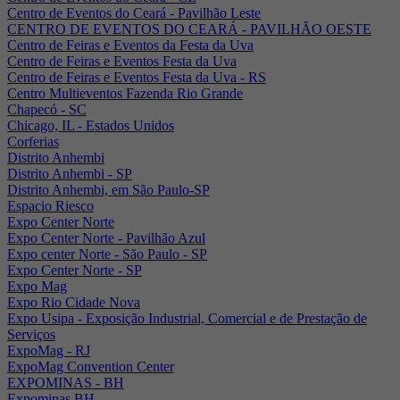
Centro de Eventos do Ceará - Pavilhão Leste
CENTRO DE EVENTOS DO CEARÁ - PAVILHÃO OESTE
Centro de Feiras e Eventos da Festa da Uva
Centro de Feiras e Eventos Festa da Uva
Centro de Feiras e Eventos Festa da Uva - RS
Centro Multieventos Fazenda Rio Grande
Chapecó - SC
Chicago, IL - Estados Unidos
Corferias
Distrito Anhembi
Distrito Anhembi - SP
Distrito Anhembi, em São Paulo-SP
Espacio Riesco
Expo Center Norte
Expo Center Norte - Pavilhão Azul
Expo center Norte - São Paulo - SP
Expo Center Norte - SP
Expo Mag
Expo Rio Cidade Nova
Expo Usipa - Exposição Industrial, Comercial e de Prestação de
Serviços
ExpoMag - RJ
ExpoMag Convention Center
EXPOMINAS - BH
Expominas BH