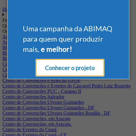
Home
Feiras
Quando
Uma campanha da ABIMAQ
Onde
Arena Jaguariuna
para quem quer produzir
Auditório Albano Franco - FIEPA
mais,
e melhor!
Blumenau - SC
BolognaFiere
Boulevard Olimpico - RJ
Centro Internacional de Convenções do Brasil, em Brasília
Conhecer o projeto
Centro de Convenções - SE
Centro de Convenções de Pernambuco - PE
Centro de Convenções e Artes da UFOP
Centro de Convenções e Eventos de Cascavel Pedro Luiz Boaretto
Centro de Convenções PUC - Campus II
Centro de Convenções Salvador
Centro de Convenções Ulysses Guimarães
Centro de Convenções Ulysses Guimarães - DF
Centro de Convenções Ulysses Guimarães Brasília - DF
Centro de Convenções, em Aracaju
Centro de Convenções, em Aracaju.
Centro de Eventos do Ceará
Centro de Eventos do Ceará - CE