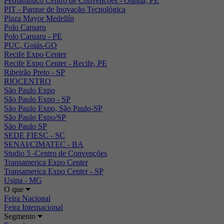
Pernambuco Centro de Convenções - Olinda, PE
PIT - Parque de Inovação Tecnológica
Plaza Mayor Medellín
Polo Caruaru
Polo Caruaru - PE
PUC, Goiás-GO
Recife Expo Center
Recife Expo Center - Recife, PE
Ribeirão Preto - SP
RIOCENTRO
São Paulo Expo
São Paulo Expo - SP
São Paulo Expo, São Paulo-SP
São Paulo Expo/SP
São Paulo SP
SEDE FIESC - SC
SENAI/CIMATEC - BA
Studio 5 -Centro de Convenções
Transamerica Expo Center
Transamerica Expo Center - SP
Usipa - MG
O que
Feira Nacional
Feira Internacional
Segmento