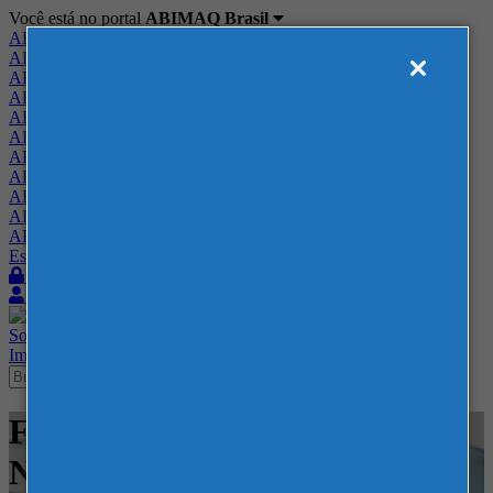
Você está no portal
ABIMAQ Brasil
ABIMAQ Brasil
ABIMAQ Minas Gerais
ABIMAQ Norte-Nordeste
ABIMAQ Paraná
ABIMAQ Piracicaba
ABIMAQ Ribeirão Preto
ABIMAQ Rio de Janeiro
ABIMAQ Rio Grande do Sul
ABIMAQ Santa Catarina
ABIMAQ São Paulo
ABIMAQ Vale do Paraíba
Escritório de Relações Governamentais
Login
Quero me associar
Sobre
Nossos Serviços
Agenda
Feiras
Cursos
Academia
Blog
Imprensa
Contato
Feiras - Corferias - Feira
Nacional